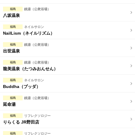
福島
銭湯（公衆浴場）
八坂温泉
福島
ネイルサロン
NailLism（ネイルリズム）
福島
銭湯（公衆浴場）
出世温泉
福島
銭湯（公衆浴場）
龍美温泉（たつみおんせん）
福島
ネイルサロン
Buddha（ブッダ）
福島
銭湯（公衆浴場）
延命湯
福島
リフレクソロジー
りらくる JR野田店
福島
リフレクソロジー