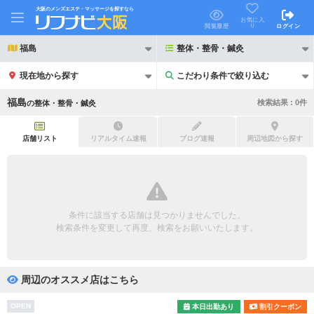
大阪のメンズエステ・マッサージを探すなら
お気に入
り
閲覧履歴
ログイン
福島
整体・整骨・鍼灸
現在地から探す
こだわり条件で絞り込む
こだわり条件で絞り込む
福島
検索結果 :
0
件
の
整体・整骨・鍼灸
店舗リスト
リアルタイム速報
ブログ速報
周辺地図から探す
21時以降も受付
24時以降も受付
初回割引あり
リピーター割引あり
条件に該当する店舗は見つかりませんでした。
検索条件を変更して再度、検索をお願いいたします。
団体割引
ポイントカード有
キャッシュレス決済OK
領収証発行可
周辺のオススメ店はこちら
2名様歓迎
団体様歓迎
OPEN
本日出勤あり
割引クーポン