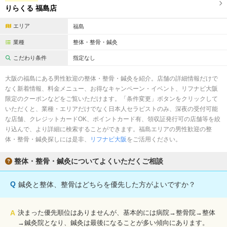
りらくる 福島店
エリア
福島
業種
整体・整骨・鍼灸
こだわり条件
指定なし
大阪の福島にある男性歓迎の整体・整骨・鍼灸を紹介。店舗の詳細情報だけで
なく新着情報、料金メニュー、お得なキャンペーン・イベント、リフナビ大阪
限定のクーポンなどをご覧いただけます。「条件変更」ボタンをクリックして
いただくと、業種・エリアだけでなく日本人セラピストのみ、深夜の受付可能
な店舗、クレジットカードOK、ポイントカード有、領収証発行可の店舗等を絞
り込んで、より詳細に検索することができます。福島エリアの男性歓迎の整
体・整骨・鍼灸探しには是非、
リフナビ大阪
をご活用ください。
整体・整骨・鍼灸についてよくいただくご相談
Q
鍼灸と整体、整骨はどちらを優先した方がよいですか？
A
決まった優先順位はありませんが、基本的には病院→整骨院→整体
→鍼灸院となり、鍼灸は最後になることが多い傾向にあります。