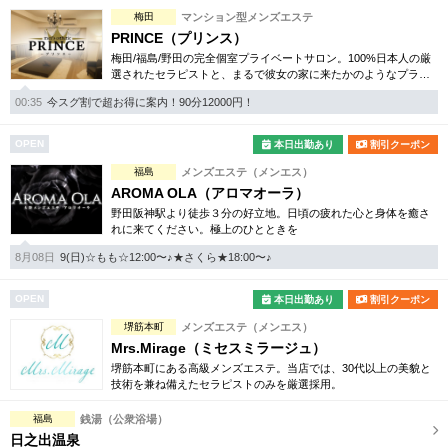
完全個室
半個室あり
梅田
マンション型メンズエステ
PRINCE（プリンス）
ペアルームあり
シャワー室完備
梅田/福島/野田の完全個室プライベートサロン。100%日本人の厳
選されたセラピストと、まるで彼女の家に来たかのようなプライ
フットバスあり
岩盤浴あり
ベート空間で癒しのひとときをお過ごし下さい。
00:35
今スグ割で超お得に案内！90分12000円！
専用駐車場あり
有資格者在籍
OPEN
本日出勤あり
割引クーポン
日本人スタッフのみ
女性スタッフのみ
福島
メンズエステ（メンエス）
AROMA OLA（アロマオーラ）
スタッフ指名可
Ｗセラピスト
野田阪神駅より徒歩３分の好立地。日頃の疲れた心と身体を癒さ
れに来てください。極上のひとときを
駅から徒歩5分以内
8月08日
9(日)☆もも☆12:00〜♪★さくら★18:00〜♪
こだわり条件を変更
OPEN
本日出勤あり
割引クーポン
堺筋本町
メンズエステ（メンエス）
閉じる
Mrs.Mirage（ミセスミラージュ）
堺筋本町にある高級メンズエステ。当店では、30代以上の美貌と
技術を兼ね備えたセラピストのみを厳選採用。
福島
銭湯（公衆浴場）
日之出温泉