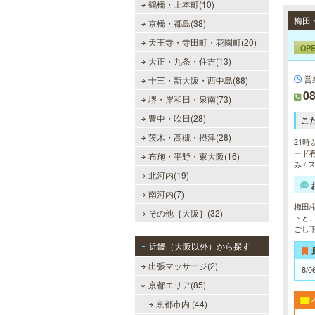
鶴橋・上本町(10)
京橋・都島(38)
天王寺・寺田町・花園町(20)
OP
大正・九条・住吉(13)
営
十三・新大阪・西中島(88)
08
堺・岸和田・泉南(73)
豊中・吹田(28)
こ
茨木・高槻・摂津(28)
21時
ード有
布施・平野・東大阪(16)
み /
北河内(19)
南河内(7)
梅田
その他［大阪］(32)
トと
ごし
近畿（大阪以外）から探す
出張マッサージ(2)
8/0
京都エリア(85)
京都市内 (44)