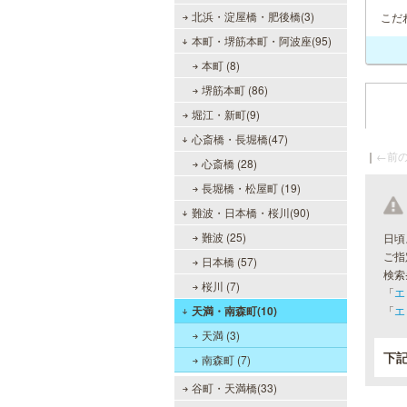
北浜・淀屋橋・肥後橋(3)
こだ
本町・堺筋本町・阿波座(95)
本町 (8)
堺筋本町 (86)
堀江・新町(9)
心斎橋・長堀橋(47)
｜
←前の
心斎橋 (28)
長堀橋・松屋町 (19)
難波・日本橋・桜川(90)
難波 (25)
日頃
ご指
日本橋 (57)
検索
桜川 (7)
「
エ
天満・南森町(10)
「
エ
天満 (3)
下
南森町 (7)
谷町・天満橋(33)