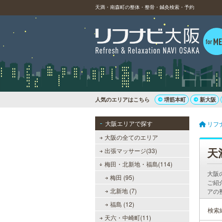
天満・南森町の整体・整骨・鍼灸検索・予約
人気のエリアはこちら
堺筋本町
新大阪
大阪エリアで探す
リフ
大阪の全てのエリア
天
出張マッサージ(33)
梅田・北新地・福島(114)
大阪
梅田 (95)
ご紹
北新地 (7)
アの
福島 (12)
検索
天六・中崎町(11)