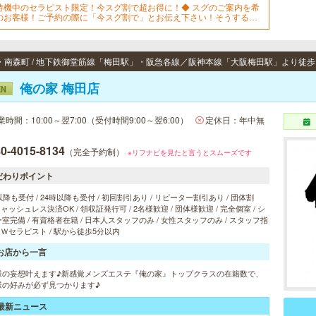
待機中のセラピスト限定！今スグ割で超お得に！◆ スグのご案内を希
のお客様！ご予約の際に「今スグ割で」とお伝え下さい！そうする
...90分以上のコースが2,000円OFFに！※30分以内のご到着が条件にな
す。90分14000円→12000円！
俺の家 梅田店
EN
業時間：10:00～翌7:00（受付時間9:00～翌6:00）
定休日：年中無
0-4015-8134
（完全予約制）
※リフナビを見たと言うとスムーズです
だわりポイント
以降も受付 / 24時以降も受付 / 初回割引あり / リピーター割引あり / 団体割
 キャッシュレス決済OK / 領収証発行可 / 2名様歓迎 / 団体様歓迎 / 完全個室 / シ
室完備 / 有資格者在籍 / 日本人スタッフのみ / 女性スタッフのみ / スタッフ指
/ Ｗセラピスト / 駅から徒歩5分以内
お店から一言
様の妄想叶えます♪新感覚メンズエステ『俺の家』トップクラスの在籍数で、
様の好みが必ず見つかります♪
最新ニュース