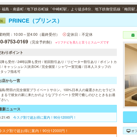
PRINCE（プリンス）
EN
業時間：10:00～翌4:00（最終受付）
定休日：不定休
0-9753-0169
（完全予約制）
※リフナビを見たと言うとスムーズです
だわりポイント
以降も受付 / 24時以降も受付 / 初回割引あり / リピーター割引あり / ポイントカ
 / キャッシュレス決済OK / 完全個室 / シャワー室完備 / 日本人スタッフの
 スタッフ指名可
お店から一言
/福島/野田の完全個室プライベートサロン。100%日本人の厳選されたセラピス
、まるで彼女の家に来たかのようなプライベート空間で癒しのひとときをお過
下さい。
最新ニュース
6 21:45
今スグ割で超お得に案内！90分12000円！
今スグ割で超お得に案内！90分12000円！
オ