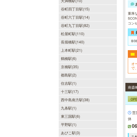
天満橋駅(10)
谷町四丁目駅(15)
重厚
谷町六丁目駅(14)
SC
コン
谷町九丁目駅(82)
松屋町駅(110)
当たりSPA 日本橋店
8/0
長堀橋駅(140)
当店では、少しでも多くのお客様に
ご利用して頂く為に無料専用駐車場
上本町駅(21)
を完備しております。★完全個室★
鶴橋駅(6)
お客様に『当たり』と思ってもらえ
る様ルックス、施術レベルを極めた
オ
京橋駅(35)
で
セラピストがマッサージをご提供致
の
します。
都島駅(2)
メ
住吉駅(1)
十三駅(17)
DAZZLE（ダズル）
OP
西中島南方駅(38)
新大阪駅東口徒歩１分！大阪のメン
九条駅(1)
エス業界の中でも最高クラスのクオ
営
リティ!!厳選に厳選を重ねたセラピ
東三国駅(6)
休
ストが何度も何度もトレーニングを
受け実現しました。日々の疲れを解
平野駅(1)
06
きほぐす極上のお時間をご堪能くだ
あびこ駅(3)
さい。
こ