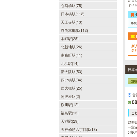
Gra
心斎橋駅(75)
ず担
日本橋駅(112)
天王寺駅(13)
8/0
堺筋本町駅(113)
本町駅(28)
新
北新地駅(26)
名
い
南森町駅(41)
北浜駅(14)
新大阪駅(53)
四ツ橋駅(34)
OP
西大橋駅(25)
営
阿波座駅(2)
08
桜川駅(12)
福島駅(13)
こ
天満駅(29)
21時
ー室完
天神橋筋六丁目駅(13)
分以