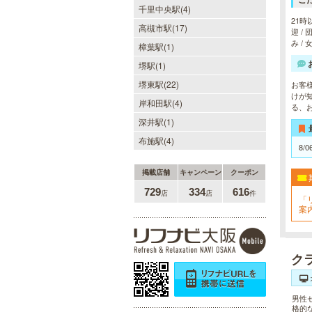
千里中央駅(4)
21時
高槻市駅(17)
迎 /
sirena I（シレーナ）
み /
樟葉駅(1)
可愛いが溢れる!!ふたりきりの空間
堺駅(1)
で厳選セラピストたちが貴方の日頃
堺東駅(22)
の疲れを癒す。洗練の技術とおもて
お客
なしで身も心も満たされる至福の時
けが
岸和田駅(4)
間をお楽しみいただけます。
る、
深井駅(1)
布施駅(4)
8/0
掲載店舗
キャンペーン
クーポン
ヒルガオ
729
334
616
店
店
件
「
30代40代50代のミセスが日常を忘
案
れ、限られた時間の中で、時にプロ
フェッショナルに、時に恋人らしく
大人セラピストの魅力を存分に発揮
します。
ク
男性
格的