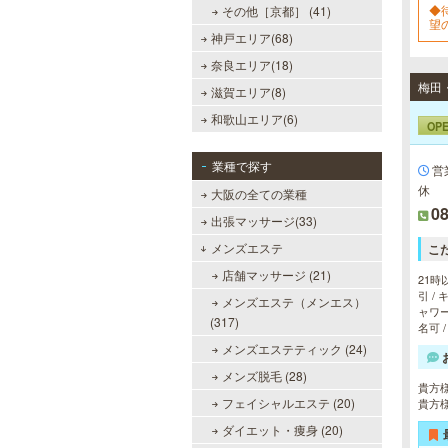
◆
その他［京都］ (41)
望
神戸エリア(68)
と
りま
奈良エリア(18)
滋賀エリア(8)
和歌山エリア(6)
OP
業種で探す
営
休
大阪の全ての業種
08
出張マッサージ(33)
メンズエステ
こ
店舗マッサージ (21)
21時
引 /
メンズエステ（メンエス）
ャワー
(317)
名可 
メンズエステティック (24)
メンズ脱毛 (28)
貴方
フェイシャルエステ (20)
貴方
ダイエット・痩身 (20)