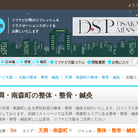
よう
リフナビが男のリフレッシュ＆
リラクゼーションスポットを
お探しいたします
日本橋
堺東
梅田
リフナビ大阪コラム
閲覧履歴
お気に入り
ナビ大阪
大阪の整体・整骨・鍼灸
天満・南森町の整体・整骨・鍼灸
店舗リ
満・南森町の整体・整骨・鍼灸
の天満・南森町にある男性歓迎の整体・整骨・鍼灸を紹介いたします。口コミで人
介しております。店鋪リストページでは天満・南森町エリアにある整体・整骨・鍼灸
整体・整骨・鍼灸探しには是非、リフナビ大阪をご活用ください。
0
天満・南森町
整体・整骨・鍼灸
結果：
件
エリア：
ジャンル：