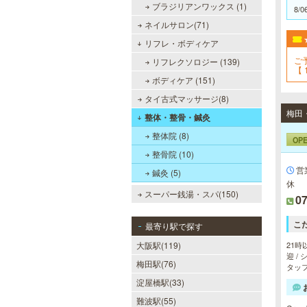
ブラジリアンワックス (1)
8/0
ネイルサロン(71)
リフレ・ボディケア
ご
リフレクソロジー (139)
【 
非
ボディケア (151)
タイ古式マッサージ(8)
整体・整骨・鍼灸
整体院 (8)
OP
整骨院 (10)
営
鍼灸 (5)
休
スーパー銭湯・スパ(150)
07
こ
最寄り駅で探す
大阪駅(119)
21時
迎 /
梅田駅(76)
タッ
淀屋橋駅(33)
難波駅(55)