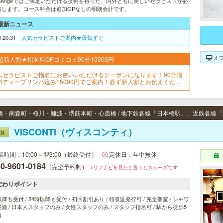
ndAngeではご満足いただける技術を持った、内外ともに美しいセラピストが必
当します。コース料金は追加OPなしの明朗会計です。
最新ニュース
6 20:31
人気セラピストご案内★最短すぐ
オ
超新人割★指名料OPコミコミ90分15000円
人セラピストご指名にお使いいただけるクーポンになります！90分指
料ディープリンパ込み15000円でご案内！必ず新人割とお伝えくださ
！
VISCONTI（ヴィスコンティ）
EN
業時間：10:00～翌3:00（最終受付）
定休日：年中無休
0-9601-0184
（完全予約制）
※リフナビを見たと言うとスムーズです
だわりポイント
以降も受付 / 24時以降も受付 / 初回割引あり / 領収証発行可 / 完全個室 / シャワ
備 / 日本人スタッフのみ / 女性スタッフのみ / スタッフ指名可 / 駅から徒歩5
内