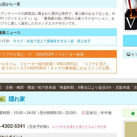
お店から一言
なアンティークの調度品に囲まれた贅沢な室内で、最上級のおもてなしを。VI
ONTI（ヴィスコンティ）は、「審美眼の高い男性の上級リラクゼーション」を
セプトに新しく誕生したのメンズエステサロンです。
最新ニュース
6 17:21
今スグ・友達？恋人？愛嬌良すぎる！超・美人女子
「リフナビ見た」で、1000円OFF！リピーター歓迎
オ
ールタイム、リピーター様大歓迎！VISCONTIは、「リフナビ見た」
、全てのコースで1000円割引！オトナの審美眼にかなうリッチな密会
お部屋で、トップセラピストと過ごす最高の癒し。いままでと違った
ソッドで、素敵なアタナをお待ちしております。
隠れ家
EN
業時間：10:00～24:00（受付時間9:30～23:00）
定休日：年中無
-4302-5341
（完全予約制）
※リフナビを見たと言うとスムーズです
だわりポイント