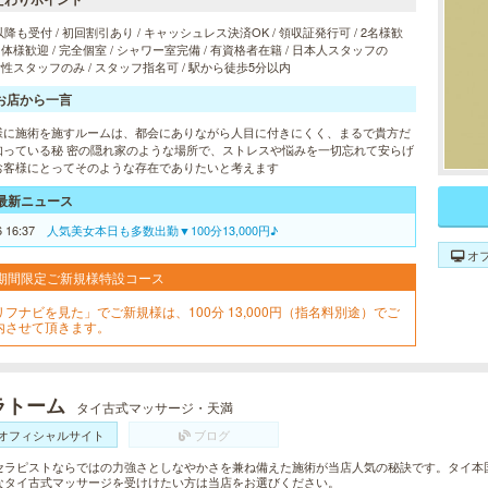
以降も受付 / 初回割引あり / キャッシュレス決済OK / 領収証発行可 / 2名様歓
 団体様歓迎 / 完全個室 / シャワー室完備 / 有資格者在籍 / 日本人スタッフの
 女性スタッフのみ / スタッフ指名可 / 駅から徒歩5分以内
お店から一言
様に施術を施すルームは、都会にありながら人目に付きにくく、まるで貴方だ
知っている秘 密の隠れ家のような場所で、ストレスや悩みを一切忘れて安らげ
お客様にとってそのような存在でありたいと考えます
最新ニュース
6 16:37
人気美女本日も多数出勤▼100分13,000円♪
オ
期間限定ご新規様特設コース
リフナビを見た」でご新規様は、100分 13,000円（指名料別途）でご
内させて頂きます。
ラトーム
タイ古式マッサージ・天満
オフィシャルサイト
ブログ
セラピストならではの力強さとしなやかさを兼ね備えた施術が当店人気の秘訣です。タイ本国
なタイ古式マッサージを受けけたい方は当店をお選びください。