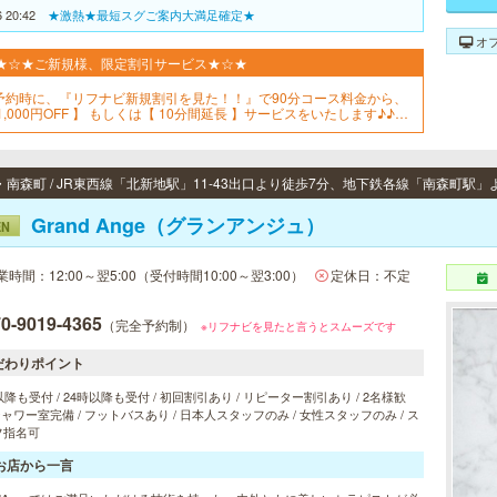
6 20:42
★激熱★最短スグご案内大満足確定★
オ
★☆★ご新規様、限定割引サービス★☆★
予約時に、『リフナビ新規割引を見た！！』で90分コース料金から、
1,000円OFF 】 もしくは【 10分間延長 】サービスをいたします♪♪是
、この機会にご予約を、お待ちしております！！
Grand Ange（グランアンジュ）
EN
業時間：12:00～翌5:00（受付時間10:00～翌3:00）
定休日：不定
0-9019-4365
（完全予約制）
※リフナビを見たと言うとスムーズです
だわりポイント
以降も受付 / 24時以降も受付 / 初回割引あり / リピーター割引あり / 2名様歓
 シャワー室完備 / フットバスあり / 日本人スタッフのみ / 女性スタッフのみ / ス
フ指名可
お店から一言