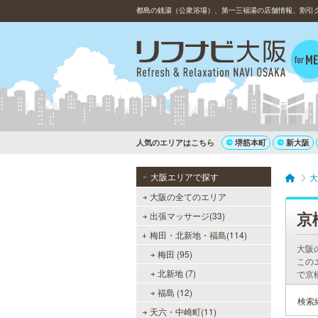
都島の銭湯（公衆浴場）、第一三福湯の店舗情報、割引
人気のエリアはこちら
堺筋本町
新大阪
大阪エリアで探す
大
大阪の全てのエリア
京
出張マッサージ(33)
梅田・北新地・福島(114)
大阪
梅田 (95)
この
北新地 (7)
で京
福島 (12)
検索
天六・中崎町(11)