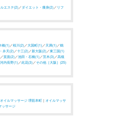
ルエステ(2)
／
ダイエット・痩身(2)
／
リフ
橋(1)
／
桜川(2)
／
大国町(1)
／
天満(1)
／
鶴
・弁天(2)
／
十三(2)
／
新大阪(2)
／
東三国(1)
／
箕面(2)
／
池田・石橋(1)
／
茨木(3)
／
高槻
河内長野(1)
／
此花(3)
／
その他［大阪］(25)
オイルマッサージ 堺筋本町
｜
オイルマッサ
マッサージ