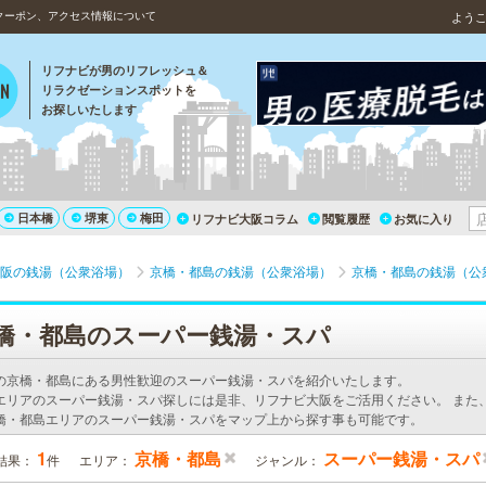
クーポン、アクセス情報について
よう
リフナビが男のリフレッシュ＆
リラクゼーションスポットを
お探しいたします
日本橋
堺東
梅田
リフナビ大阪コラム
閲覧履歴
お気に入り
阪の銭湯（公衆浴場）
京橋・都島の銭湯（公衆浴場）
京橋・都島の銭湯（公
橋・都島のスーパー銭湯・スパ
の京橋・都島にある男性歓迎のスーパー銭湯・スパを紹介いたします。
エリアのスーパー銭湯・スパ探しには是非、リフナビ大阪をご活用ください。 また
橋・都島エリアのスーパー銭湯・スパをマップ上から探す事も可能です。
1
京橋・都島
スーパー銭湯・スパ
結果：
件
エリア：
ジャンル：