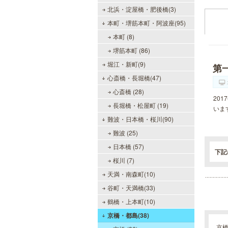
北浜・淀屋橋・肥後橋(3)
本町・堺筋本町・阿波座(95)
本町 (8)
堺筋本町 (86)
堀江・新町(9)
第
心斎橋・長堀橋(47)
心斎橋 (28)
20
長堀橋・松屋町 (19)
いま
難波・日本橋・桜川(90)
難波 (25)
日本橋 (57)
下記
桜川 (7)
天満・南森町(10)
谷町・天満橋(33)
鶴橋・上本町(10)
京橋・都島(38)
京