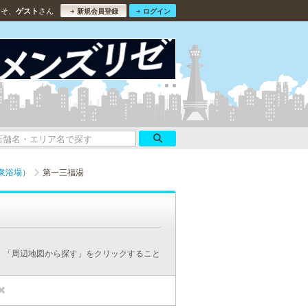
こそ、
さん
ゲスト
新規会員登録
ログイン
衆浴場）
第一三福湯
、「周辺地図から探す」をクリックすること