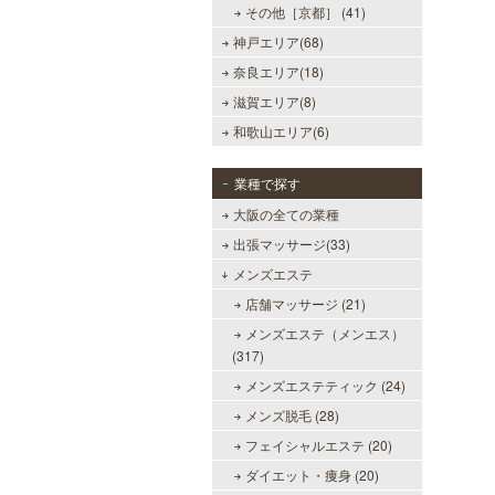
その他［京都］ (41)
神戸エリア(68)
奈良エリア(18)
滋賀エリア(8)
和歌山エリア(6)
業種で探す
大阪の全ての業種
出張マッサージ(33)
メンズエステ
店舗マッサージ (21)
メンズエステ（メンエス）
(317)
メンズエステティック (24)
美魔女セラピー 梅田店
メンズ脱毛 (28)
地下鉄梅田駅より徒歩5分。洗練さ
フェイシャルエステ (20)
れた美魔女による究極の癒しをご堪
能ください。
ダイエット・痩身 (20)