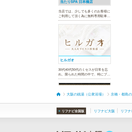
当たりSPA 日本橋店
当店では、少しでも多くのお客様に
ご利用して頂く為に無料専用駐車場
を完備しております。★完全個室★
お客様に『当たり』と思ってもらえ
る様ルックス、施術レベルを極めた
セラピストがマッサージをご提供致
します。
ヒルガオ
30代40代50代のミセスが日常を忘
れ、限られた時間の中で、時にプロ
フェッショナルに、時に恋人らしく
大人セラピストの魅力を存分に発揮
します。
大阪の銭湯（公衆浴場）
京橋・都島の
リフナビ大阪
リフナ
リフナビ全国版
美魔女セラピー 梅田店
地下鉄梅田駅より徒歩5分。洗練さ