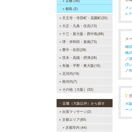
京橋 (36)
メン
都島 (2)
レク
天王寺・寺田町・花園町(20)
大正・九条・住吉(13)
十三・新大阪・西中島(88)
ス
堺・岸和田・泉南(73)
梅田
豊中・吹田(28)
橋(5
茨木・高槻・摂津(28)
／
淡
(3)
布施・平野・東大阪(16)
／
奈
北河内(19)
南河内(7)
その他［大阪］(32)
近畿（大阪以外）から探す
大阪
ー
出張マッサージ(2)
京都エリア(85)
京都市内 (44)