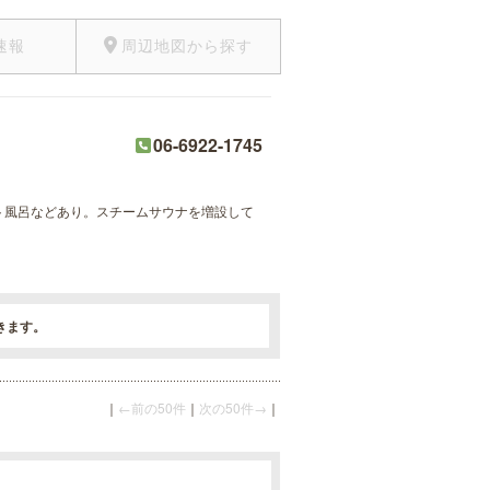
速報
周辺地図から探す
06-6922-1745
ット風呂などあり。スチームサウナを増設して
きます。
｜
←前の50件
｜
次の50件→
｜