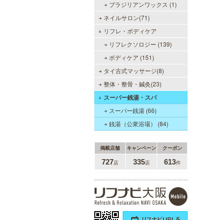
ブラジリアンワックス (1)
ネイルサロン(71)
リフレ・ボディケア
リフレクソロジー (139)
LA BELLA 日本橋・堺筋本
町・谷町ルーム（ラベーラ）
ボディケア (151)
若い女性にはない大人の魅力を存分
タイ古式マッサージ(8)
に味わってくださいませ。またプラ
整体・整骨・鍼灸(23)
イベートルームにお越し頂くのが難
しい方でも出張での対応もしており
スーパー銭湯・スパ
ますので何なりとお申し付けくださ
い。
スーパー銭湯 (66)
銭湯（公衆浴場） (84)
掲載店舗
キャンペーン
クーポン
僕のママスパ
727
335
613
店
店
件
癒しのお部屋で優しいママが、僕を
お待ちしています。実家に帰ったよ
うにくつろいで、暖かな母の愛に包
まれて下さい。心身ともの安らぎと
最高の癒しが貴方を待っています。