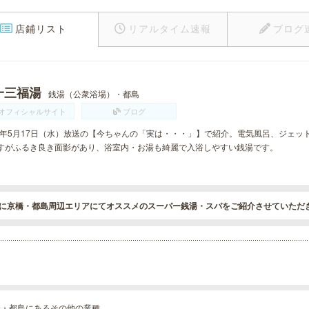
店鋪リスト
リアルタイム速報
ブログ
一三福湯
銭湯（公衆浴場）・都島
オフィシャルサイト
ブログ
17年5月17日（水）放送の【今ちゃんの「実は・・・」】で紹介。電気風呂、ジェ
すがふるき良き面影があり、浴室内・お湯も綺麗で入浴しやすい銭湯です。
に京橋・都島周辺エリアにてオススメのスーパー銭湯・スパをご紹介させていただ
橋・都島にあるその他の業種