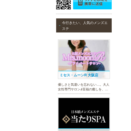
DAZZLE（ダズル）
今行きたい、人気のメンズエ
新大阪駅東口徒歩１分！大阪のメン
ステ
エス業界の中でも最高クラスのクオ
リティ!!厳選に厳選を重ねたセラピ
ストが何度も何度もトレーニングを
受け実現しました。日々の疲れを解
きほぐす極上のお時間をご堪能くだ
さい。
ミセス・ムーンR 大阪店
優しさと気遣いを忘れない…。大人
女性専門サロン♪至福の癒しを、お
約束致します。