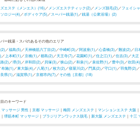
ズエステ（メンエス）(16)
／
メンズエステティック(2)
／
メンズ脱毛(2)
／
フェイシャ
ソロジー(4)
／
ボディケア(5)
／
スーパー銭湯(1)
／
銭湯（公衆浴場）(2)
ーパー銭湯・スパのあるその他のエリア
(2)
／
福島(5)
／
天神橋筋六丁目(2)
／
中崎町(3)
／
阿波座(1)
／
心斎橋(3)
／
難波(2)
／
日本
)
／
上本町(1)
／
京橋(1)
／
都島(2)
／
天王寺(7)
／
花園町(1)
／
住之江(1)
／
住吉(3)
／
大正
路(2)
／
堺(3)
／
岸和田(2)
／
貝塚(3)
／
狭山(2)
／
和泉(1)
／
泉佐野(1)
／
豊中(3)
／
吹田(4)
／
布施(1)
／
東大阪(4)
／
八尾(1)
／
枚方(2)
／
寝屋川(2)
／
門真(2)
／
守口(1)
／
羽曳野(2)
／
良県(1)
／
滋賀県(1)
／
京都市内(7)
／
その他［京都］(18)
注目のキーワード
 マッサージ 男性
｜
京都 マッサージ
｜
梅田 メンズエステ
｜
マンションエステ 大阪
｜
ジ
｜
堺筋本町 マッサージ
｜
ブラジリアンワックス脱毛
｜
新大阪 メンズエステ
｜
十三 