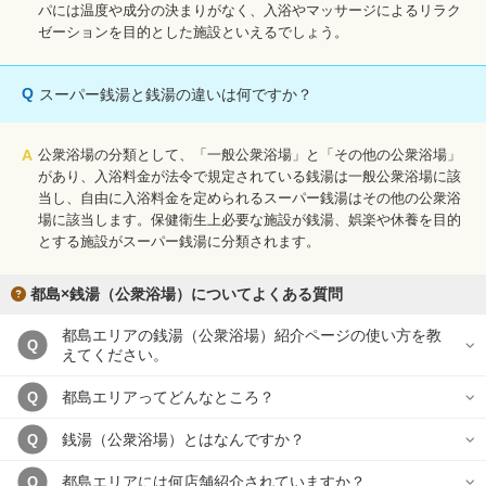
パには温度や成分の決まりがなく、入浴やマッサージによるリラク
ゼーションを目的とした施設といえるでしょう。
Q
スーパー銭湯と銭湯の違いは何ですか？
A
公衆浴場の分類として、「一般公衆浴場」と「その他の公衆浴場」
があり、入浴料金が法令で規定されている銭湯は一般公衆浴場に該
当し、自由に入浴料金を定められるスーパー銭湯はその他の公衆浴
場に該当します。保健衛生上必要な施設が銭湯、娯楽や休養を目的
とする施設がスーパー銭湯に分類されます。
都島×銭湯（公衆浴場）についてよくある質問
都島エリアの銭湯（公衆浴場）紹介ページの使い方を教
Q
えてください。
都島エリアってどんなところ？
Q
銭湯（公衆浴場）とはなんですか？
Q
都島エリアには何店舗紹介されていますか？
Q