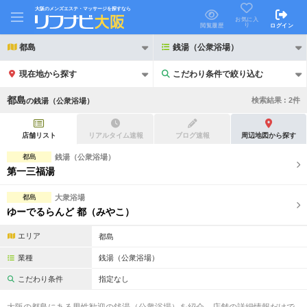
大阪のメンズエステ・マッサージを探すなら
お気に入
り
閲覧履歴
ログイン
都島
銭湯（公衆浴場）
現在地から探す
こだわり条件で絞り込む
こだわり条件で絞り込む
都島
検索結果 :
2
件
の
銭湯（公衆浴場）
店舗リスト
リアルタイム速報
ブログ速報
周辺地図から探す
都島
銭湯（公衆浴場）
第一三福湯
21時以降も受付
24時以降も受付
都島
大衆浴場
初回割引あり
リピーター割引あり
ゆーでるらんど 都（みやこ）
団体割引
ポイントカード有
エリア
都島
キャッシュレス決済OK
領収証発行可
業種
銭湯（公衆浴場）
こだわり条件
指定なし
2名様歓迎
団体様歓迎