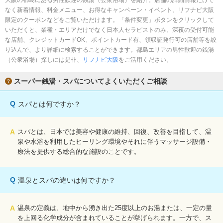
大阪の都島にある男性歓迎の銭湯（公衆浴場）を紹介。店舗の詳細情報だけで
完全個室
半個室あり
なく新着情報、料金メニュー、お得なキャンペーン・イベント、リフナビ大阪
限定のクーポンなどをご覧いただけます。「条件変更」ボタンをクリックして
ペアルームあり
シャワー室完備
いただくと、業種・エリアだけでなく日本人セラピストのみ、深夜の受付可能
な店舗、クレジットカードOK、ポイントカード有、領収証発行可の店舗等を絞
フットバスあり
岩盤浴あり
り込んで、より詳細に検索することができます。都島エリアの男性歓迎の銭湯
（公衆浴場）探しには是非、
リフナビ大阪
をご活用ください。
専用駐車場あり
有資格者在籍
スーパー銭湯・スパについてよくいただくご相談
日本人スタッフのみ
女性スタッフのみ
スタッフ指名可
Ｗセラピスト
Q
スパとは何ですか？
駅から徒歩5分以内
A
スパとは、日本では美容や健康の維持、回復、改善を目指して、温
泉や水浴を利用したヒーリング環境やそれに伴うマッサージ設備・
こだわり条件を変更
療法を提供する総合的な施設のことです。
閉じる
Q
温泉とスパの違いは何ですか？
A
温泉の定義は、地中から湧き出た25度以上のお湯または、一定の量
を上回る化学成分が含まれていることが挙げられます。一方で、ス