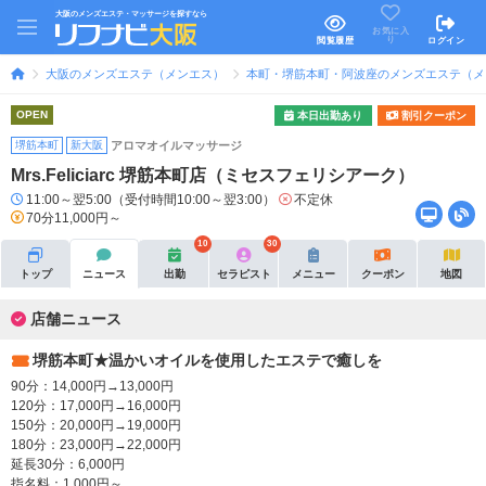
大阪のメンズエステ・マッサージを探すなら
お気に入
り
閲覧履歴
ログイン
大阪のメンズエステ（メンエス）
本町・堺筋本町・阿波座のメンズエステ（メ
OPEN
本日出勤あり
割引クーポン
堺筋本町
新大阪
アロマオイルマッサージ
Mrs.Feliciarc 堺筋本町店（ミセスフェリシアーク）
11:00～翌5:00（受付時間10:00～翌3:00）
不定休
70分11,000円～
10
30
トップ
ニュース
出勤
セラピスト
メニュー
クーポン
地図
店舗ニュース
堺筋本町★温かいオイルを使用したエステで癒しを
90分：14,000円→13,000円
120分：17,000円→16,000円
150分：20,000円→19,000円
180分：23,000円→22,000円
延長30分：6,000円
指名料：1,000円～