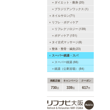
約束致します。
ダイエット・痩身 (20)
ブラジリアンワックス (1)
ネイルサロン(71)
リフレ・ボディケア
リフレクソロジー (139)
僕のママスパ
ボディケア (151)
癒しのお部屋で優しいママが、僕を
タイ古式マッサージ(8)
お待ちしています。実家に帰ったよ
整体・整骨・鍼灸(23)
うにくつろいで、暖かな母の愛に包
まれて下さい。心身ともの安らぎと
スーパー銭湯・スパ
最高の癒しが貴方を待っています。
スーパー銭湯 (66)
銭湯（公衆浴場） (84)
掲載店舗
キャンペーン
クーポン
当たりSPA 日本橋店
730
339
617
店
店
件
当店では、少しでも多くのお客様に
ご利用して頂く為に無料専用駐車場
を完備しております。★完全個室★
お客様に『当たり』と思ってもらえ
る様ルックス、施術レベルを極めた
セラピストがマッサージをご提供致