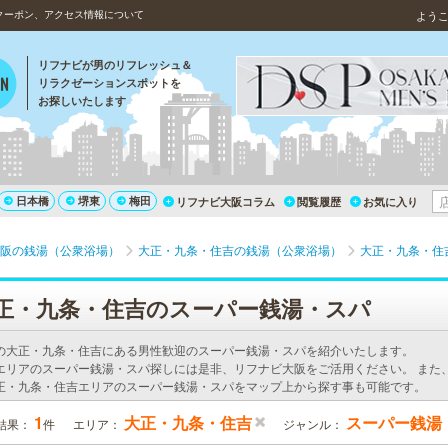
クーポン、アクセス情報について
よう
リフナビが男のリフレッシュ＆
リラクゼーションスポットを
お探しいたします
日本橋
堺東
梅田
リフナビ大阪コラム
閲覧履歴
お気に入り
阪の銭湯（公衆浴場）
大正・九条・住吉の銭湯（公衆浴場）
大正・九条・住
正・九条・住吉のスーパー銭湯・スパ
の大正・九条・住吉にある男性歓迎のスーパー銭湯・スパを紹介いたします。
エリアのスーパー銭湯・スパ探しには是非、リフナビ大阪をご活用ください。 また
正・九条・住吉エリアのスーパー銭湯・スパをマップ上から探す事も可能です。
1
大正・九条・住吉
スーパー銭湯
結果：
件
エリア：
ジャンル：