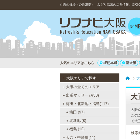
住吉の銭湯（公衆浴場）、みどり温泉の店舗情報、割引
人気のエリアはこちら
堺筋本町
新大阪
大阪エリアで探す
大
大阪の全てのエリア
大
出張マッサージ(33)
梅田・北新地・福島(117)
大阪
梅田 (97)
この
北新地 (8)
で大
福島 (12)
検索
天六・中崎町(11)