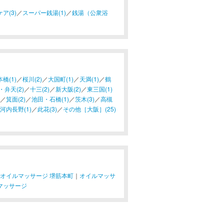
ア(3)
／
スーパー銭湯(1)
／
銭湯（公衆浴
橋(1)
／
桜川(2)
／
大国町(1)
／
天満(1)
／
鶴
・弁天(2)
／
十三(2)
／
新大阪(2)
／
東三国(1)
／
箕面(2)
／
池田・石橋(1)
／
茨木(3)
／
高槻
河内長野(1)
／
此花(3)
／
その他［大阪］(25)
オイルマッサージ 堺筋本町
｜
オイルマッサ
マッサージ