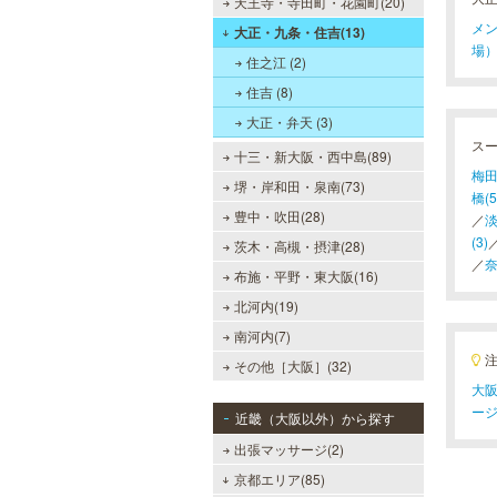
天王寺・寺田町・花園町(20)
メン
大正・九条・住吉(13)
場）
住之江 (2)
住吉 (8)
大正・弁天 (3)
ス
十三・新大阪・西中島(89)
梅田
堺・岸和田・泉南(73)
橋(5
豊中・吹田(28)
／
淡
(3)
茨木・高槻・摂津(28)
／
奈
布施・平野・東大阪(16)
北河内(19)
南河内(7)
その他［大阪］(32)
大阪
ー
近畿（大阪以外）から探す
出張マッサージ(2)
京都エリア(85)