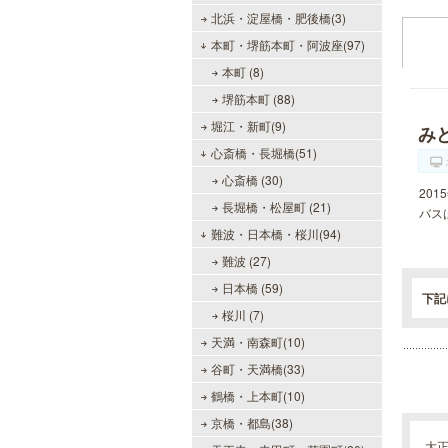
北浜・淀屋橋・肥後橋(3)
本町・堺筋本町・阿波座(97)
本町 (8)
堺筋本町 (88)
堀江・新町(9)
み
心斎橋・長堀橋(51)
心斎橋 (30)
20
長堀橋・松屋町 (21)
バス
難波・日本橋・桜川(94)
難波 (27)
日本橋 (59)
下記
桜川 (7)
天満・南森町(10)
谷町・天満橋(33)
鶴橋・上本町(10)
京橋・都島(38)
大