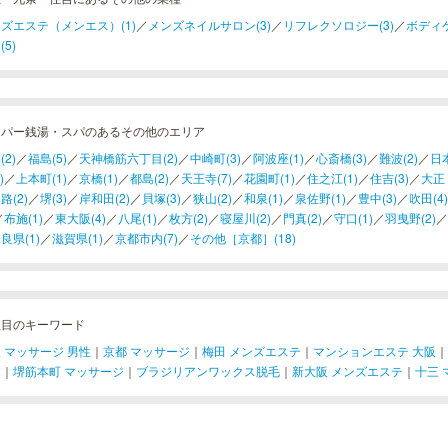
ズエステ（メンエス）(1)
／
メンズネイルサロン(3)
／
リフレクソロジー(3)
／
ボディケ
(5)
ーパー銭湯・スパのあるその他のエリア
(2)
／
福島(5)
／
天神橋筋六丁目(2)
／
中崎町(3)
／
阿波座(1)
／
心斎橋(3)
／
難波(2)
／
日本
)
／
上本町(1)
／
京橋(1)
／
都島(2)
／
天王寺(7)
／
花園町(1)
／
住之江(1)
／
住吉(3)
／
大正
路(2)
／
堺(3)
／
岸和田(2)
／
貝塚(3)
／
狭山(2)
／
和泉(1)
／
泉佐野(1)
／
豊中(3)
／
吹田(4)
／
布施(1)
／
東大阪(4)
／
八尾(1)
／
枚方(2)
／
寝屋川(2)
／
門真(2)
／
守口(1)
／
羽曳野(2)
／
良県(1)
／
滋賀県(1)
／
京都市内(7)
／
その他［京都］(18)
注目のキーワード
 マッサージ 男性
｜
京都 マッサージ
｜
梅田 メンズエステ
｜
マンションエステ 大阪
｜
ジ
｜
堺筋本町 マッサージ
｜
ブラジリアンワックス脱毛
｜
新大阪 メンズエステ
｜
十三 