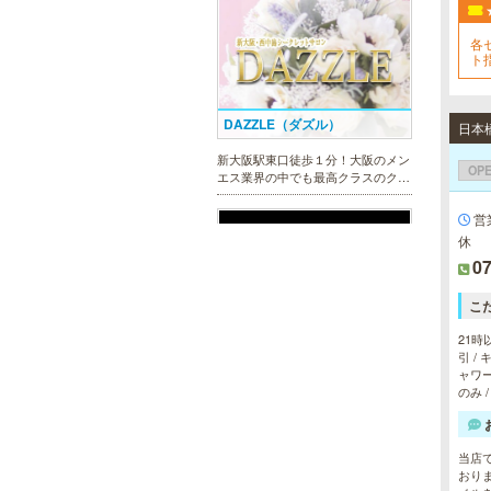
エス業界の中でも最高クラスのクオ
リティ!!厳選に厳選を重ねたセラピ
各
ストが何度も何度もトレーニングを
ト指
受け実現しました。日々の疲れを解
きほぐす極上のお時間をご堪能くだ
さい。
日本
OP
当たりSPA 日本橋店
当店では、少しでも多くのお客様に
営
ご利用して頂く為に無料専用駐車場
休
を完備しております。★完全個室★
07
お客様に『当たり』と思ってもらえ
る様ルックス、施術レベルを極めた
セラピストがマッサージをご提供致
こ
します。
21時
引 /
ャワー
のみ 
sirena I（シレーナ）
可愛いが溢れる!!ふたりきりの空間
で厳選セラピストたちが貴方の日頃
当店
の疲れを癒す。洗練の技術とおもて
おり
なしで身も心も満たされる至福の時