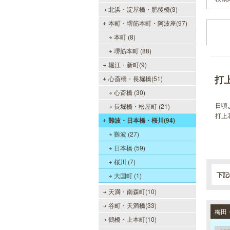
北浜・淀屋橋・肥後橋(3)
本町・堺筋本町・阿波座(97)
本町 (8)
堺筋本町 (88)
堀江・新町(9)
打
心斎橋・長堀橋(51)
心斎橋 (30)
日頃
長堀橋・松屋町 (21)
打上
難波・日本橋・桜川(94)
難波 (27)
日本橋 (59)
桜川 (7)
下記
大国町 (1)
天満・南森町(10)
谷町・天満橋(33)
鶴橋・上本町(10)