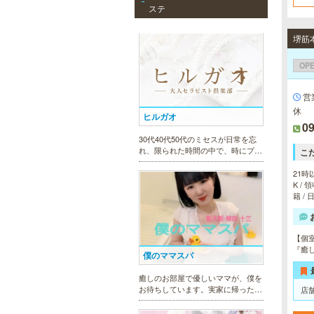
ステ
ヒルガオ
30代40代50代のミセスが日常を忘
れ、限られた時間の中で、時にプロ
フェッショナルに、時に恋人らしく
OP
大人セラピストの魅力を存分に発揮
します。
営
休
09
僕のママスパ
こ
21時
癒しのお部屋で優しいママが、僕を
K /
お待ちしています。実家に帰ったよ
籍 /
うにくつろいで、暖かな母の愛に包
まれて下さい。心身ともの安らぎと
最高の癒しが貴方を待っています。
【個
『癒
DAZZLE（ダズル）
店
新大阪駅東口徒歩１分！大阪のメン