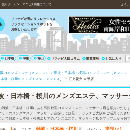
、割引クーポン、アクセス情報について
よう
リフナビが男のリフレッシュ＆
リラクゼーションスポットを
お探しいたします
日本橋
堺東
梅田
リフナビ大阪コラム
閲覧履歴
お気に入り
阪のメンズエステ（メンエス）
難波・日本橋・桜川のメンズエステ（メンエス
日本橋・桜川のメンズエステ（メンエス）
打上花火 大阪店
波・日本橋・桜川のメンズエステ、マッサー
の難波・日本橋・桜川にある男性歓迎のメンズエステ、マッサージ店を紹介いたし
エリアのメンズエステ、マッサージ店探しには是非、リフナビ大阪をご活用ください
ことで難波・日本橋・桜川エリアのメンズエステ、マッサージ店をマップ上から探
1
難波・日本橋・桜川
指定なし
結果：
件
エリア：
ジャンル：