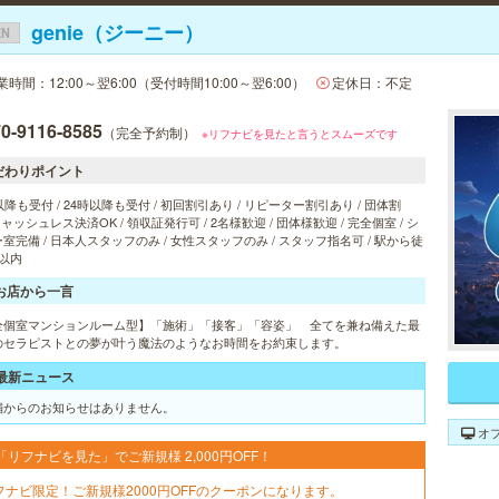
genie（ジーニー）
EN
業時間：12:00～翌6:00（受付時間10:00～翌6:00）
定休日：不定
0-9116-8585
（完全予約制）
※リフナビを見たと言うとスムーズです
だわりポイント
以降も受付 / 24時以降も受付 / 初回割引あり / リピーター割引あり / 団体割
 キャッシュレス決済OK / 領収証発行可 / 2名様歓迎 / 団体様歓迎 / 完全個室 / シ
室完備 / 日本人スタッフのみ / 女性スタッフのみ / スタッフ指名可 / 駅から徒
以内
お店から一言
全個室マンションルーム型】「施術」「接客」「容姿」 全てを兼ね備えた最
のセラピストとの夢が叶う魔法のようなお時間をお約束します。
最新ニュース
舗からのお知らせはありません。
オ
「リフナビを見た」でご新規様 2,000円OFF！
フナビ限定！ご新規様2000円OFFのクーポンになります。