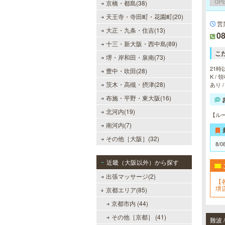
OP
京橋・都島(38)
天王寺・寺田町・花園町(20)
営
大正・九条・住吉(13)
08
十三・新大阪・西中島(89)
こ
堺・岸和田・泉南(73)
21時
豊中・吹田(28)
K /
茨木・高槻・摂津(28)
あり 
布施・平野・東大阪(16)
北河内(19)
【ルー
南河内(7)
その他［大阪］(32)
8/0
近畿（大阪以外）から探す
出張マッサージ(2)
【
堺
京都エリア(85)
円
▼
京都市内 (44)
その他［京都］ (41)
難波