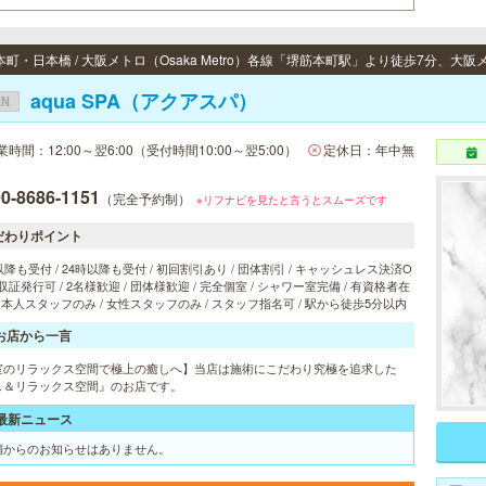
aqua SPA（アクアスパ）
EN
業時間：12:00～翌6:00（受付時間10:00～翌5:00）
定休日：年中無
0-8686-1151
（完全予約制）
※リフナビを見たと言うとスムーズです
だわりポイント
以降も受付 / 24時以降も受付 / 初回割引あり / 団体割引 / キャッシュレス決済O
 領収証発行可 / 2名様歓迎 / 団体様歓迎 / 完全個室 / シャワー室完備 / 有資格者在
 日本人スタッフのみ / 女性スタッフのみ / スタッフ指名可 / 駅から徒歩5分以内
お店から一言
室のリラックス空間で極上の癒しへ】当店は施術にこだわり究極を追求した
し＆リラックス空間』のお店です。
最新ニュース
舗からのお知らせはありません。