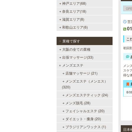
神戸エリア(68)
OP
奈良エリア(18)
滋賀エリア(8)
営業
和歌山エリア(6)
0
sirena I（シレーナ）
こ
業種で探す
可愛いが溢れる!!ふたりきりの空間
初回割
大阪の全ての業種
で厳選セラピストたちが貴方の日頃
の疲れを癒す。洗練の技術とおもて
出張マッサージ(33)
なしで身も心も満たされる至福の時
メンズエステ
間をお楽しみいただけます。
メン
スケ
店舗マッサージ (21)
得な
メンズエステ（メンエス）
(320)
LA BELLA 日本橋・堺筋本
8/0
町・谷町ルーム（ラベーラ）
メンズエステティック (24)
メンズ脱毛 (28)
若い女性にはない大人の魅力を存分
に味わってくださいませ。またプラ
フェイシャルエステ (20)
イベートルームにお越し頂くのが難
しい方でも出張での対応もしており
ダイエット・痩身 (20)
ますので何なりとお申し付けくださ
ブラジリアンワックス (1)
い。
日本