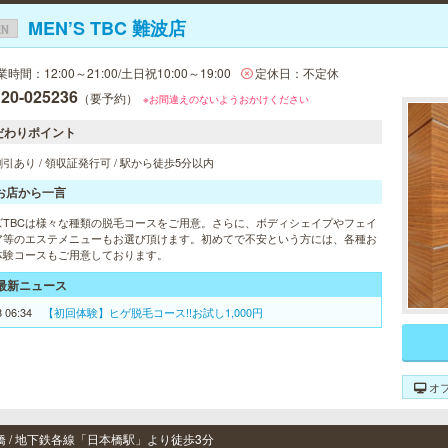
MEN’S TBC 難波店
EN
時間：12:00～21:00/土日祝10:00～19:00
定休日：不定休
120-025236
（要予約）
※お間違えのないようおかけください
だわりポイント
引あり / 領収証発行可 / 駅から徒歩5分以内
お店から一言
ズTBCは様々な種類の脱毛コースをご用意。さらに、ボディシェイプやフェイ
ア等のエステメニューもお選び頂けます。初めてで不安という方には、各種お
体験コースもご用意しております。
最新ニュース
8 06:34
【初回体験】ヒゲ脱毛コース!!お試し1,000円
オ
橋 / 地下鉄各線「日本橋駅」より徒歩3分