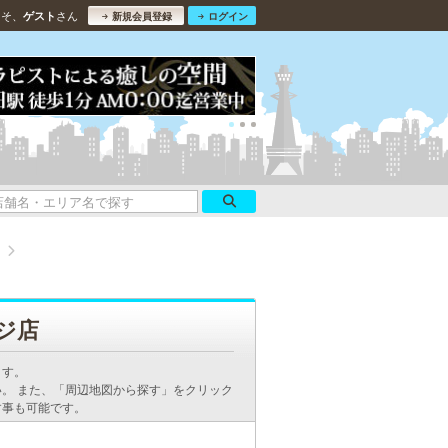
こそ、
さん
ゲスト
新規会員登録
ログイン
）
ジ店
ます。
。 また、「周辺地図から探す」をクリック
す事も可能です。