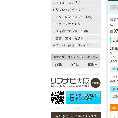
ネイルサロン(71)
OP
リフレ・ボディケア
リフレクソロジー (139)
ミセス・ムーンR 大阪店
営
ボディケア (151)
休
優しさと気遣いを忘れない…。大人
07
タイ古式マッサージ(8)
女性専門サロン♪至福の癒しを、お
約束致します。
整体・整骨・鍼灸(23)
こ
スーパー銭湯・スパ(150)
21時
引 /
ャワー
掲載店舗
キャンペーン
クーポン
歩5分
730
341
616
店
店
件
美魔女セラピー 梅田店
【完
地下鉄梅田駅より徒歩5分。洗練さ
高級
れた美魔女による究極の癒しをご堪
能ください。
店
リ
今行きたい、人気のメンズエ