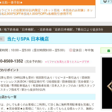
オ
★出勤一番手割★
セラピストの出勤30分以内限定！(ネット指名・本指名のみ対象）ネッ
名2,000円OFF本指名1,000円OFF※各種割引併用不可
橋 / 地下鉄各線「日本橋駅」・近鉄各線「近鉄日本橋駅」7番出口より徒歩3分
当たりSPA 日本橋店
EN
業時間：10:00～翌5:00（受付時間9:00～翌5:00）
定休日：年中無
0-8569-1352
（完全予約制）
※リフナビを見たと言うとスムーズです
だわりポイント
以降も受付 / 24時以降も受付 / 初回割引あり / リピーター割引あり / 団体割
 キャッシュレス決済OK / 領収証発行可 / 2名様歓迎 / 団体様歓迎 / 完全個室 / シ
室完備 / 専用駐車場あり / 有資格者在籍 / 日本人スタッフのみ / 女性スタッフ
/ スタッフ指名可 / 駅から徒歩5分以内
お店から一言
では、少しでも多くのお客様にご利用して頂く為に無料専用駐車場を完備して
ます。★完全個室★お客様に『当たり』と思ってもらえる様ルックス、施術レ