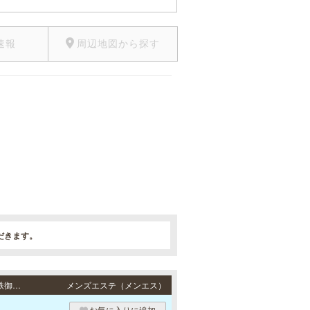
速報
周辺地図から探す
だきます。
梅田・十三・新大阪・京橋・難波・堺東 / 地下鉄谷町線「東梅田駅」より徒歩6分、地下鉄御堂筋線「梅田駅」より徒歩10分、JR各線「大阪駅」より徒歩12分・阪急各線「十三駅」より徒歩6分・地下鉄御堂筋線「新大阪駅」7番出口より徒歩4分、JR各線「新大阪駅」正面口より徒歩5分・地下鉄長堀鶴見緑地線「京橋駅」より徒歩4分、京阪本線「京橋駅」より徒歩5分、JR各線「京橋駅」より徒歩6分・地下鉄各線「なんば駅」より徒歩5分・南海高野線「堺東駅」より徒歩7分
メンズエステ（メンエス）
お気に入りに追加