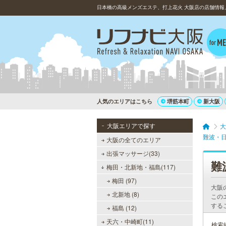
日本橋の高級メンズエステ、打上花火 大阪店の店舗情報
人気のエリアはこちら
堺筋本町
新大阪
大阪エリアで探す
大
難波・
大阪の全てのエリア
出張マッサージ(33)
難
梅田・北新地・福島(117)
梅田 (97)
大阪
北新地 (8)
この
する
福島 (12)
天六・中崎町(11)
検索