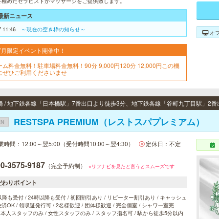
を極めたセラピストがマッサージをご提供致します。
最新ニュース
7 11:46
～現在の空き枠の知らせ～
オ
7月限定イベント開催中！
ム料金無料！駐車場料金無料！90分 9,000円120分 12,000円この機
にぜひご利用くださいませ
RESTSPA PREMIUM（レストスパプレミアム）
EN
業時間：12:00～翌5:00（受付時間10:00～翌4:30）
定休日：不定
0-3575-9187
（完全予約制）
※リフナビを見たと言うとスムーズです
だわりポイント
以降も受付 / 24時以降も受付 / 初回割引あり / リピーター割引あり / キャッシュ
済OK / 領収証発行可 / 2名様歓迎 / 団体様歓迎 / 完全個室 / シャワー室完
 日本人スタッフのみ / 女性スタッフのみ / スタッフ指名可 / 駅から徒歩5分以内