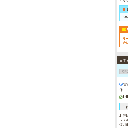
ベル
間をお楽しみいただけます。
8/0
LA BELLA 日本橋・堺筋本
町・谷町ルーム（ラベーラ）
ルー
若い女性にはない大人の魅力を存分
会
に味わってくださいませ。またプラ
イベートルームにお越し頂くのが難
しい方でも出張での対応もしており
ますので何なりとお申し付けくださ
い。
OP
営
ミセス・ムーンR 大阪店
休
09
優しさと気遣いを忘れない…。大人
女性専門サロン♪至福の癒しを、お
約束致します。
こ
21時
レス決
備 /