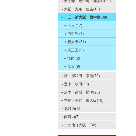
天王寺・寺田町・花園町(20)
大正・九条・住吉(13)
十三・新大阪・西中島(89)
十三 (17)
西中島 (7)
新大阪 (51)
東三国 (3)
淡路 (2)
江坂 (9)
堺・岸和田・泉南(73)
豊中・吹田(28)
茨木・高槻・摂津(28)
布施・平野・東大阪(16)
北河内(19)
南河内(7)
その他［大阪］(32)