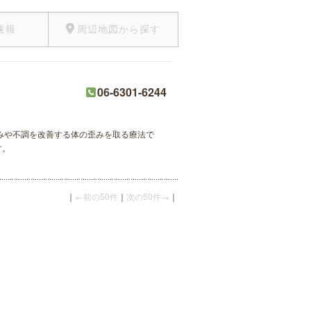
速報
周辺地図から探す
06-6301-6244
みや不調を改善する体の歪みを取る療法で
す。
｜
←前の50件
｜
次の50件→
｜