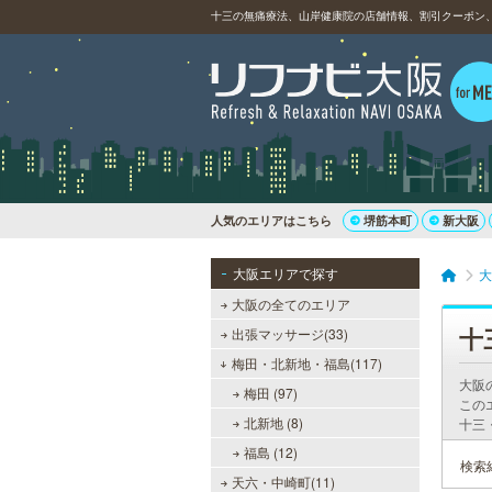
十三の無痛療法、山岸健康院の店舗情報、割引クーポン
人気のエリアはこちら
堺筋本町
新大阪
大阪エリアで探す
大
大阪の全てのエリア
十
出張マッサージ(33)
梅田・北新地・福島(117)
大阪
梅田 (97)
この
北新地 (8)
十三
福島 (12)
検索
天六・中崎町(11)