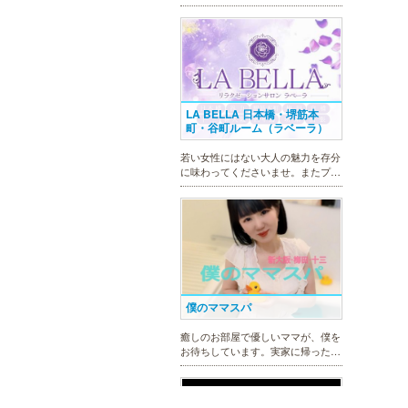
の疲れを癒す。洗練の技術とおもて
なしで身も心も満たされる至福の時
間をお楽しみいただけます。
LA BELLA 日本橋・堺筋本
町・谷町ルーム（ラベーラ）
若い女性にはない大人の魅力を存分
に味わってくださいませ。またプラ
イベートルームにお越し頂くのが難
しい方でも出張での対応もしており
ますので何なりとお申し付けくださ
い。
僕のママスパ
癒しのお部屋で優しいママが、僕を
お待ちしています。実家に帰ったよ
うにくつろいで、暖かな母の愛に包
まれて下さい。心身ともの安らぎと
最高の癒しが貴方を待っています。