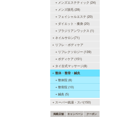
メンズエステティック (24)
メンズ脱毛 (28)
DAZZLE（ダズル）
フェイシャルエステ (20)
新大阪駅東口徒歩１分！大阪のメン
ダイエット・痩身 (20)
エス業界の中でも最高クラスのクオ
リティ!!厳選に厳選を重ねたセラピ
ブラジリアンワックス (1)
ストが何度も何度もトレーニングを
ネイルサロン(71)
受け実現しました。日々の疲れを解
きほぐす極上のお時間をご堪能くだ
リフレ・ボディケア
さい。
リフレクソロジー (139)
ボディケア (151)
ミセス・ムーンR 大阪店
タイ古式マッサージ(8)
優しさと気遣いを忘れない…。大人
整体・整骨・鍼灸
女性専門サロン♪至福の癒しを、お
整体院 (8)
約束致します。
整骨院 (10)
鍼灸 (5)
スーパー銭湯・スパ(150)
掲載店舗
キャンペーン
クーポン
ヒルガオ