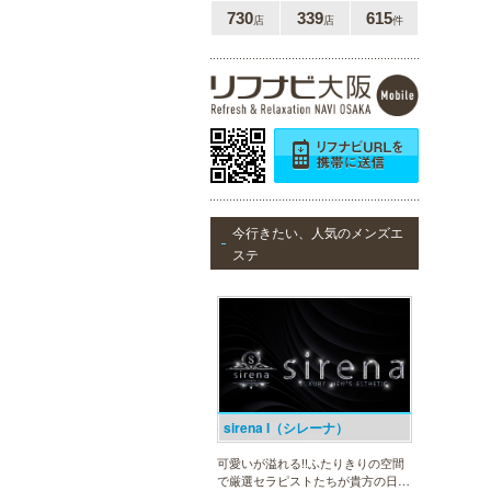
730
339
615
店
店
件
30代40代50代のミセスが日常を忘
れ、限られた時間の中で、時にプロ
フェッショナルに、時に恋人らしく
大人セラピストの魅力を存分に発揮
します。
美魔女セラピー 梅田店
今行きたい、人気のメンズエ
地下鉄梅田駅より徒歩5分。洗練さ
ステ
れた美魔女による究極の癒しをご堪
能ください。
sirena I（シレーナ）
可愛いが溢れる!!ふたりきりの空間
で厳選セラピストたちが貴方の日頃