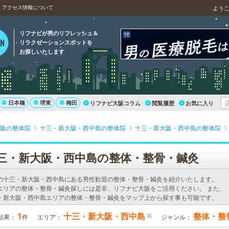
、アクセス情報について
よう
リフナビが男のリフレッシュ＆
リラクゼーションスポットを
お探しいたします
日本橋
堺東
梅田
リフナビ大阪コラム
閲覧履歴
お気に入り
阪の整体院
十三・新大阪・西中島の整体院
十三・新大阪・西中島の整体院
三・新大阪・西中島の整体・整骨・鍼灸
の十三・新大阪・西中島にある男性歓迎の整体・整骨・鍼灸を紹介いたします。
エリアの整体・整骨・鍼灸探しには是非、リフナビ大阪をご活用ください。 また、
・新大阪・西中島エリアの整体・整骨・鍼灸をマップ上から探す事も可能です。
1
十三・新大阪・西中島
整体・整
結果：
件
エリア：
ジャンル：