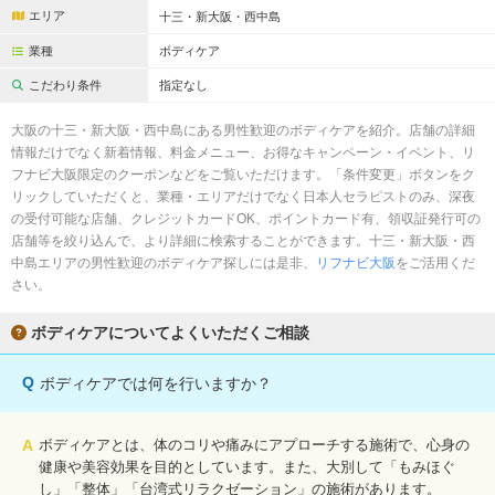
完全個室
半個室あり
エリア
十三・新大阪・西中島
ペアルームあり
シャワー室完備
業種
ボディケア
こだわり条件
指定なし
フットバスあり
岩盤浴あり
大阪の十三・新大阪・西中島にある男性歓迎のボディケアを紹介。店舗の詳細
専用駐車場あり
有資格者在籍
情報だけでなく新着情報、料金メニュー、お得なキャンペーン・イベント、リ
フナビ大阪限定のクーポンなどをご覧いただけます。「条件変更」ボタンをク
日本人スタッフのみ
女性スタッフのみ
リックしていただくと、業種・エリアだけでなく日本人セラピストのみ、深夜
の受付可能な店舗、クレジットカードOK、ポイントカード有、領収証発行可の
スタッフ指名可
Ｗセラピスト
店舗等を絞り込んで、より詳細に検索することができます。十三・新大阪・西
中島エリアの男性歓迎のボディケア探しには是非、
リフナビ大阪
をご活用くだ
駅から徒歩5分以内
さい。
こだわり条件を変更
ボディケアについてよくいただくご相談
閉じる
Q
ボディケアでは何を行いますか？
A
ボディケアとは、体のコリや痛みにアプローチする施術で、心身の
健康や美容効果を目的としています。また、大別して「もみほぐ
し」「整体」「台湾式リラクゼーション」の施術があります。