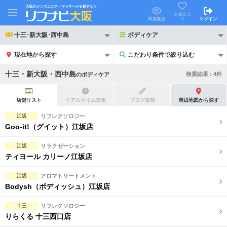
大阪のメンズエステ・マッサージを探すなら
お気に入
り
閲覧履歴
ログイン
十三･新大阪･西中島
ボディケア
現在地から探す
こだわり条件で絞り込む
こだわり条件で絞り込む
十三・新大阪・西中島
検索結果 :
4
件
の
ボディケア
店舗リスト
リアルタイム速報
ブログ速報
周辺地図から探す
江坂
リフレクソロジー
Goo-it!（グイット）江坂店
21時以降も受付
24時以降も受付
江坂
リラクゼーション
初回割引あり
リピーター割引あり
ティヨール カリーノ江坂店
団体割引
ポイントカード有
江坂
アロマトリートメント
Bodysh（ボディッシュ）江坂店
キャッシュレス決済OK
領収証発行可
十三
リフレクソロジー
2名様歓迎
団体様歓迎
りらくる 十三西口店