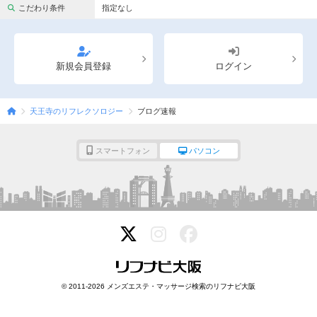
完全個室
半個室あり
こだわり条件
指定なし
ペアルームあり
シャワー室完備
フットバスあり
岩盤浴あり
新規会員登録
ログイン
専用駐車場あり
有資格者在籍
天王寺のリフレクソロジー
ブログ速報
日本人スタッフのみ
女性スタッフのみ
スタッフ指名可
Ｗセラピスト
スマートフォン
パソコン
駅から徒歩5分以内
こだわり条件を変更
閉じる
© 2011-2026 メンズエステ・マッサージ検索のリフナビ大阪