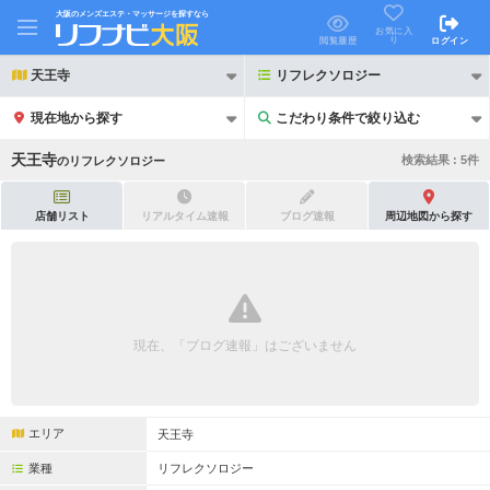
大阪のメンズエステ・マッサージを探すなら
お気に入
り
閲覧履歴
ログイン
天王寺
リフレクソロジー
現在地から探す
こだわり条件で絞り込む
こだわり条件で絞り込む
天王寺
検索結果 :
5
件
の
リフレクソロジー
店舗リスト
リアルタイム速報
ブログ速報
周辺地図から探す
21時以降も受付
24時以降も受付
初回割引あり
リピーター割引あり
現在、「ブログ速報」はございません
団体割引
ポイントカード有
キャッシュレス決済OK
領収証発行可
エリア
天王寺
2名様歓迎
団体様歓迎
業種
リフレクソロジー