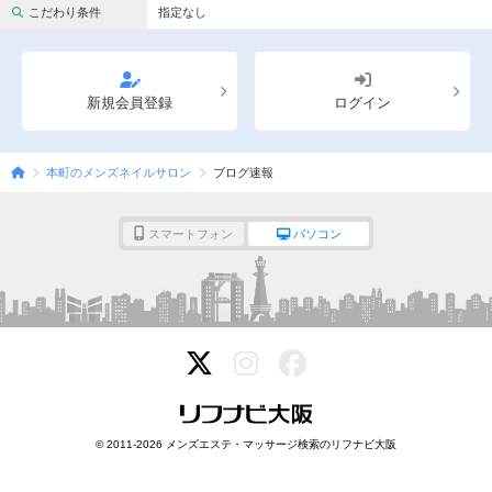
完全個室
半個室あり
こだわり条件
指定なし
ペアルームあり
シャワー室完備
フットバスあり
岩盤浴あり
新規会員登録
ログイン
専用駐車場あり
有資格者在籍
本町のメンズネイルサロン
ブログ速報
日本人スタッフのみ
女性スタッフのみ
スタッフ指名可
Ｗセラピスト
スマートフォン
パソコン
駅から徒歩5分以内
こだわり条件を変更
閉じる
© 2011-2026 メンズエステ・マッサージ検索のリフナビ大阪