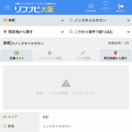
大阪のメンズエステ・マッサージを探すなら
お気に入
り
閲覧履歴
ログイン
本町
メンズネイルサロン
現在地から探す
こだわり条件で絞り込む
こだわり条件で絞り込む
本町
検索結果 :
1
件
の
メンズネイルサロン
店舗リスト
リアルタイム速報
ブログ速報
周辺地図から探す
21時以降も受付
24時以降も受付
初回割引あり
リピーター割引あり
現在、「ブログ速報」はございません
団体割引
ポイントカード有
キャッシュレス決済OK
領収証発行可
エリア
本町
2名様歓迎
団体様歓迎
業種
メンズネイルサロン