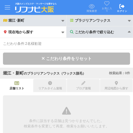
大阪のメンズエステ・マッサージを探すなら
お気に入
り
閲覧履歴
ログイン
堀江･新町
ブラジリアンワックス
現在地から探す
こだわり条件で絞り込む
こだわり条件で絞り込む
こだわり条件:
2名様歓迎
こだわり条件をリセット
堀江・新町
検索結果 :
0
件
の
ブラジリアンワックス（ワックス脱毛）
21時以降も受付
24時以降も受付
初回割引あり
リピーター割引あり
店舗リスト
リアルタイム速報
ブログ速報
周辺地図から探す
団体割引
ポイントカード有
キャッシュレス決済OK
領収証発行可
条件に該当する店舗は見つかりませんでした。
2名様歓迎
団体様歓迎
検索条件を変更して再度、検索をお願いいたします。