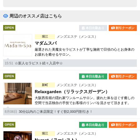
完全個室
半個室あり
ペアルームあり
シャワー室完備
周辺のオススメ店はこちら
フットバスあり
岩盤浴あり
OPEN
本日出勤あり
割引クーポン
堀江
メンズエステ（メンエス）
専用駐車場あり
有資格者在籍
マダムスパ
厳選された美魔女セラピストが丁寧な施術で日頃の心とお身体の
日本人スタッフのみ
女性スタッフのみ
お疲れを癒せるサロン。
スタッフ指名可
Ｗセラピスト
15:51
☆新人セラピスト続々入店中☆
駅から徒歩5分以内
OPEN
本日出勤あり
割引クーポン
新町
メンズエステ（メンエス）
こだわり条件を変更
Relaxgarden（リラックスガーデン）
大阪西長堀の隠れ家ワンルームサロン。疲れた体をほぐす癒しの
空間で当店独自の手技でお客様のリンパを流させて頂きます。
閉じる
8月06日
30分以内のご来店限定！すぐ割2,000円割引き！
OPEN
本日出勤あり
割引クーポン
堀江
メンズエステ（メンエス）