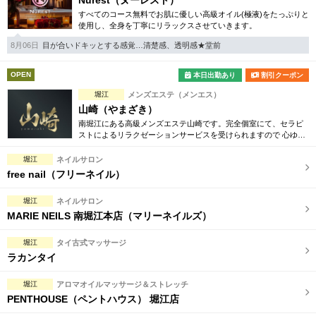
Nurest（ヌーレスト）
すべてのコース無料でお肌に優しい高級オイル(極液)をたっぷりと
使用し、全身を丁寧にリラックスさせていきます。
8月06日
目が合いドキッとする感覚…清楚感、透明感★堂前
OPEN
本日出勤あり
割引クーポン
堀江
メンズエステ（メンエス）
山崎（やまざき）
南堀江にある高級メンズエステ山崎です。完全個室にて、セラピ
ストによるリラクゼーションサービスを受けられますので 心ゆく
まで癒しの時間をご堪能いただけます。
堀江
ネイルサロン
free nail（フリーネイル）
堀江
ネイルサロン
MARIE NEILS 南堀江本店（マリーネイルズ）
堀江
タイ古式マッサージ
ラカンタイ
堀江
アロマオイルマッサージ＆ストレッチ
PENTHOUSE（ペントハウス） 堀江店