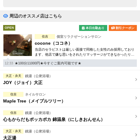
完全個室
半個室あり
ペアルームあり
シャワー室完備
周辺のオススメ店はこちら
フットバスあり
岩盤浴あり
OPEN
本日出勤あり
割引クーポン
住吉
個室リラクゼーションサロン
専用駐車場あり
有資格者在籍
cocone（ココネ）
当店のセラピストは厳しい面接で同格した女性のみ採用しており
日本人スタッフのみ
女性スタッフのみ
ます、他店で嫌な思いをされたりマッサージができなかったり、
やる気がなかったりの経験はございませんか？全てが満足できる
スタッフ指名可
Ｗセラピスト
12:33
★100分11000円★今すぐご案内可能です★
お店です！
駅から徒歩5分以内
大正・弁天
銭湯（公衆浴場）
JOY（ジョイ）大正
こだわり条件を変更
住吉
ネイルサロン
Maple Tree（メイプルツリー）
閉じる
住吉
銭湯（公衆浴場）
心もからだもポッカポカ 錦温泉（にしきおんせん）
大正・弁天
銭湯（公衆浴場）
大正湯