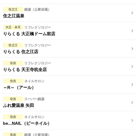
住之江
銭湯（公衆浴場）
住之江温泉
大正・弁天
リフレクソロジー
りらくる 大正橋ドーム前店
住之江
リフレクソロジー
りらくる 住之江店
住吉
リフレクソロジー
りらくる 天王寺杭全店
住吉
ネイルサロン
～R～（アール）
住吉
スーパー銭湯
ふれ愛温泉 矢田
住吉
ネイルサロン
be...NAIL（ビーネイル）
住吉
銭湯（公衆浴場）