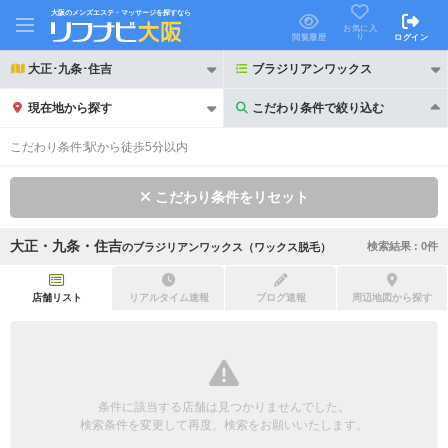
大阪のメンズエステ・マッサージを探すなら
お気に入
り
閲覧履歴
ログイン
大正･九条･住吉
ブラジリアンワックス
現在地から探す
こだわり条件で絞り込む
こだわり条件で絞り込む
こだわり条件:
駅から徒歩5分以内
こだわり条件をリセット
大正・九条・住吉
検索結果 :
0
件
の
ブラジリアンワックス（ワックス脱毛）
21時以降も受付
24時以降も受付
初回割引あり
リピーター割引あり
店舗リスト
リアルタイム速報
ブログ速報
周辺地図から探す
団体割引
ポイントカード有
キャッシュレス決済OK
領収証発行可
条件に該当する店舗は見つかりませんでした。
2名様歓迎
団体様歓迎
検索条件を変更して再度、検索をお願いいたします。