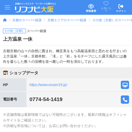
京都のメンズエステ・マッサージを探すなら
お気に入
り
閲覧履歴
ログイン
京都のスーパー銭湯
京都エリアのスーパー銭湯
その他［京都］のスーパー
その他［京都］
スーパー銭湯
上方温泉 一休
古都京都の山々の自然に囲まれ、幽玄美をもつ高級温泉宿と思わせる佇まいの
上方温泉「一休」京都本館。「滝」と「松」をモチーフにした露天風呂には趣
向を凝らした数々の浴槽を並べ癒しの一時を演出しております。
ショップデータ
HP
https://www.onsen19.jp/
0774-54-1419
電話番号
※店舗情報は最新情報ではない可能性がございます。最新の情報はオフィシャ
ルサイトをご確認ください。
※詳細な所在地については、お店にお問い合わせください。