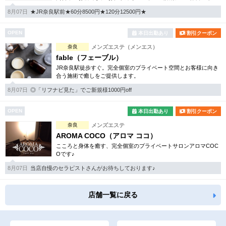
ックスタイムに” ”寝付けない日の気分転換に” 是非お立ち寄り
8月07日
★JR奈良駅前★60分8500円★120分12500円★
下さい。
OPEN
本日出勤あり
割引クーポン
奈良
メンズエステ（メンエス）
fable（フェーブル）
JR奈良駅徒歩すぐ。完全個室のプライベート空間とお客様に向き
合う施術で癒しをご提供します。
8月07日
◎「リフナビ見た」でご新規様1000円off
OPEN
本日出勤あり
割引クーポン
奈良
メンズエステ
AROMA COCO（アロマ ココ）
こころと身体を癒す、完全個室のプライベートサロンアロマCOC
Oです♪
8月07日
当店自慢のセラピストさんがお待ちしております♪
店舗一覧に戻る