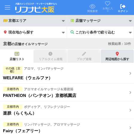
大阪のメンズエステ・マッサージを探すなら
お気に入
り
閲覧履歴
ログイン
京都エリア
店舗マッサージ
現在地から探す
こだわり条件で絞り込む
こだわり条件で絞り込む
京都
検索結果 :
10
件
の
店舗オイルマッサージ
店舗リスト
リアルタイム速報
ブログ速報
周辺地図から探す
その他［京
アロマ、リンパマッサージ
都］
WELFARE（ウェルファ）
21時以降も受付
24時以降も受付
初回割引あり
リピーター割引あり
京都市内
アロマオイルマッサージ＆溶岩浴
PANTHEON（パンテオン）京都祇園店
団体割引
ポイントカード有
京都市内
ボディケア、リフレクソロジー
キャッシュレス決済OK
領収証発行可
楽朕（らくちん）
2名様歓迎
団体様歓迎
京都市内
リンパマッサージ、アロママッサージ
Fairy（フェアリー）