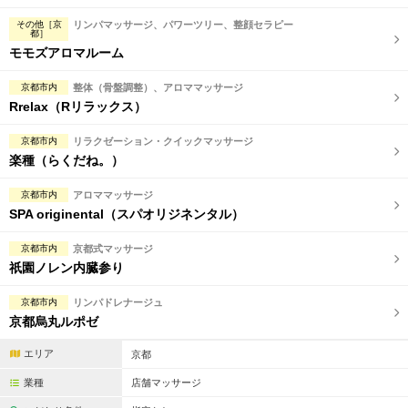
完全個室
半個室あり
その他［京
リンパマッサージ、パワーツリー、整顔セラピー
都］
ペアルームあり
シャワー室完備
モモズアロマルーム
フットバスあり
岩盤浴あり
京都市内
整体（骨盤調整）、アロママッサージ
Rrelax（Rリラックス）
専用駐車場あり
有資格者在籍
京都市内
リラクゼーション・クイックマッサージ
日本人スタッフのみ
女性スタッフのみ
楽種（らくだね。）
スタッフ指名可
Ｗセラピスト
京都市内
アロママッサージ
SPA originental（スパオリジネンタル）
駅から徒歩5分以内
京都市内
京都式マッサージ
こだわり条件を変更
祇園ノレン内臓参り
京都市内
リンパドレナージュ
閉じる
京都烏丸ルポゼ
エリア
京都
業種
店舗マッサージ