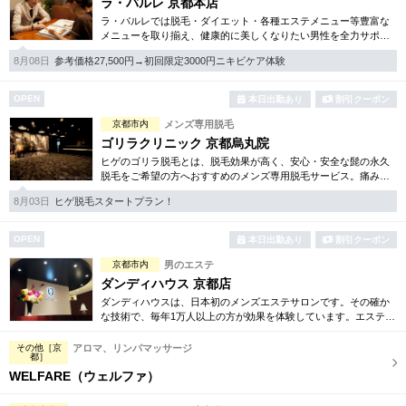
ラ・パルレ 京都本店
ラ・パルレでは脱毛・ダイエット・各種エステメニュー等豊富な
メニューを取り揃え、健康的に美しくなりたい男性を全力サポー
ト！効果を気軽にお試し頂けるコースも幅広く取り揃えいます。
8月08日
参考価格27,500円→初回限定3000円ニキビケア体験
好立地な四条駅近です。
OPEN
本日出勤あり
割引クーポン
京都市内
メンズ専用脱毛
ゴリラクリニック 京都烏丸院
ヒゲのゴリラ脱毛とは、脱毛効果が高く、安心・安全な髭の永久
脱毛をご希望の方へおすすめのメンズ専用脱毛サービス。痛みに
弱い方には医療用麻酔を3種ご用意、医療認可の脱毛機のみを使
8月03日
ヒゲ脱毛スタートプラン！
用。スキンケアも万全です。
OPEN
本日出勤あり
割引クーポン
京都市内
男のエステ
ダンディハウス 京都店
ダンディハウスは、日本初のメンズエステサロンです。その確か
な技術で、毎年1万人以上の方が効果を体験しています。エステは
初めてという方にも安心してお試し頂けるよう各種お得な体験コ
ースも取り揃えています。
その他［京
アロマ、リンパマッサージ
都］
WELFARE（ウェルファ）