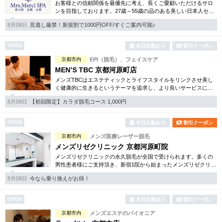
完全個室
半個室あり
お客様との信頼関係を最優先に考え、長くご愛顧いただけるサロ
ンを目指しております。27歳～55歳の品のある美しい日本人セラ
ピストを厳選し、上質なおもてなしをご提供。
ペアルームあり
シャワー室完備
8月08日
見逃し厳禁！新規割で1000円OFF/すぐご案内可能♪
フットバスあり
岩盤浴あり
OPEN
本日出勤あり
割引クーポン
京都市内
EPI（脱毛）、フェイスケア
専用駐車場あり
有資格者在籍
MEN’S TBC 京都河原町店
日本人スタッフのみ
メンズTBCはエステティックとライフスタイルをリンクさせ美し
女性スタッフのみ
く健康的に生きるというテーマを追求し、より良いサービスに努
めています。自社開発のホームケア化粧品も多数。お得な体験コ
スタッフ指名可
Ｗセラピスト
8月08日
【初回限定】カラダ脱毛コース 1,000円
ースは必見です。
駅から徒歩5分以内
OPEN
本日出勤あり
割引クーポン
京都市内
メンズ医療レーザー脱毛
こだわり条件を変更
メンズリゼクリニック 京都河原町院
メンズリゼクリニックの永久脱毛が全国で受けられます。多くの
男性患者様にご支持頂き、新宿1院から始まったメンズリゼクリニ
閉じる
ックが、現在では提携院含め全国10院を展開するクリニックにな
8月08日
今なら乗り換えがお得！
りました。
OPEN
本日出勤あり
割引クーポン
京都市内
メンズエステのパイオニア