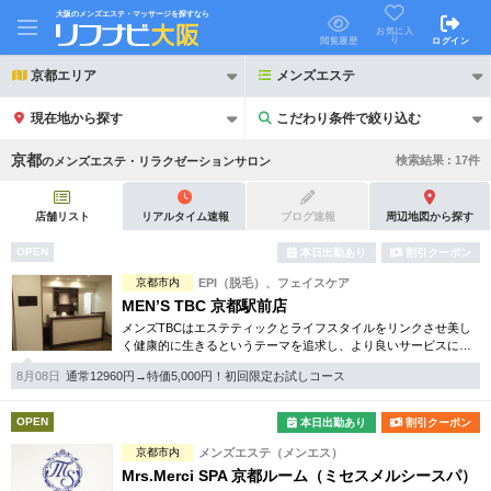
大阪のメンズエステ・マッサージを探すなら
お気に入
り
閲覧履歴
ログイン
京都エリア
メンズエステ
現在地から探す
こだわり条件で絞り込む
こだわり条件で絞り込む
京都
検索結果 :
17
件
の
メンズエステ・リラクゼーションサロン
店舗リスト
リアルタイム速報
ブログ速報
周辺地図から探す
OPEN
本日出勤あり
割引クーポン
21時以降も受付
京都市内
EPI（脱毛）、フェイスケア
24時以降も受付
MEN’S TBC 京都駅前店
初回割引あり
リピーター割引あり
メンズTBCはエステティックとライフスタイルをリンクさせ美し
く健康的に生きるというテーマを追求し、より良いサービスに努
めています。自社開発のホームケア化粧品も多数。お得な体験コ
団体割引
ポイントカード有
8月08日
通常12960円→特価5,000円！初回限定お試しコース
ースは必見です。
キャッシュレス決済OK
領収証発行可
OPEN
本日出勤あり
割引クーポン
京都市内
メンズエステ（メンエス）
2名様歓迎
団体様歓迎
Mrs.Merci SPA 京都ルーム（ミセスメルシースパ）