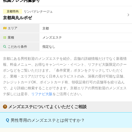
祇園ノレン内臓参り
京都市内
リンパドレナージュ
京都烏丸ルポゼ
エリア
京都
業種
メンズエステ
こだわり条件
指定なし
京都にある男性歓迎のメンズエステを紹介。店舗の詳細情報だけでなく新着情
報、料金メニュー、お得なキャンペーン・イベント、リフナビ大阪限定のクー
ポンなどをご覧いただけます。「条件変更」ボタンをクリックしていただく
と、業種・エリアだけでなく日本人セラピストのみ、深夜の受付可能な店舗、
クレジットカードOK、ポイントカード有、領収証発行可の店舗等を絞り込ん
で、より詳細に検索することができます。京都エリアの男性歓迎のメンズエス
テ探しには是非、
リフナビ大阪
をご活用ください。
メンズエステについてよくいただくご相談
Q
男性専用のメンズエステとは何ですか？