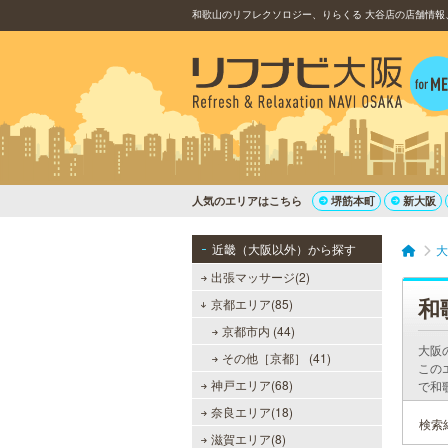
和歌山のリフレクソロジー、りらくる 大谷店の店舗情報
人気のエリアはこちら
堺筋本町
新大阪
近畿（大阪以外）から探す
大
出張マッサージ(2)
和
京都エリア(85)
京都市内 (44)
大阪
その他［京都］ (41)
この
神戸エリア(68)
で和
奈良エリア(18)
検索
滋賀エリア(8)