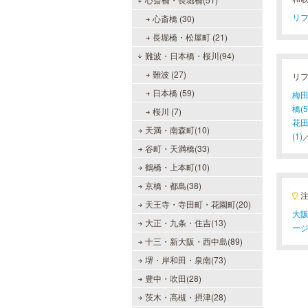
リフ
心斎橋 (30)
長堀橋・松屋町 (21)
難波・日本橋・桜川(94)
難波 (27)
リ
日本橋 (59)
梅田(
橋(5
桜川 (7)
花田
天満・南森町(10)
(1)
谷町・天満橋(33)
鶴橋・上本町(10)
京橋・都島(38)
天王寺・寺田町・花園町(20)
大阪
大正・九条・住吉(13)
ー
十三・新大阪・西中島(89)
堺・岸和田・泉南(73)
豊中・吹田(28)
茨木・高槻・摂津(28)