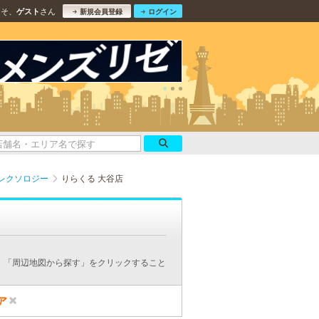
こそ、
さん
ゲスト
新規会員登録
ログイン
レクソロジー
りらくる 大谷店
、「周辺地図から探す」をクリックすること
ア