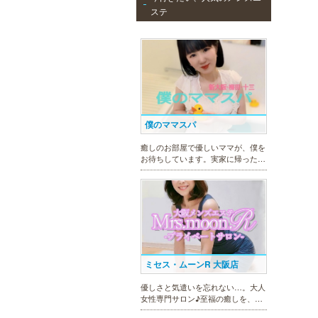
30代40代50代のミセスが日常を忘
ステ
れ、限られた時間の中で、時にプロ
フェッショナルに、時に恋人らしく
大人セラピストの魅力を存分に発揮
します。
僕のママスパ
癒しのお部屋で優しいママが、僕を
お待ちしています。実家に帰ったよ
うにくつろいで、暖かな母の愛に包
まれて下さい。心身ともの安らぎと
最高の癒しが貴方を待っています。
ミセス・ムーンR 大阪店
優しさと気遣いを忘れない…。大人
女性専門サロン♪至福の癒しを、お
約束致します。