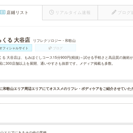
店鋪リスト
リアルタイム速報
ブログ
らくる 大谷店
リフレクソロジー・和歌山
オフィシャルサイト
ブログ
くる 大谷店は、もみほぐしコース15分900円(税抜)～試せる手軽さと高品質の施
国に300店舗以上を展開、通いやすさも抜群です。メディア掲載も多数。
に和歌山エリア周辺エリアにてオススメのリフレ・ボディケアをご紹介させていた
歌山エリアにあるその他の業種