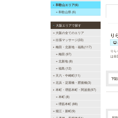
和歌山エリア(6)
和歌山県 (6)
大阪エリアで探す
大阪の全てのエリア
り
出張マッサージ(33)
梅田・北新地・福島(117)
りら
梅田 (97)
は全
北新地 (8)
福島 (12)
天六・中崎町(11)
下記
北浜・淀屋橋・肥後橋(3)
本町・堺筋本町・阿波座(97)
本町 (8)
堺筋本町 (88)
堀江・新町(9)
和
心斎橋・長堀橋(51)