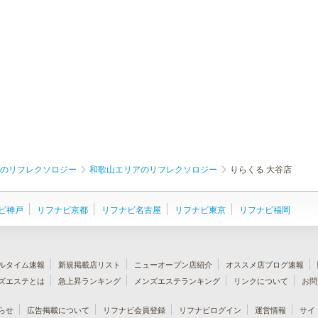
のリフレクソロジー
和歌山エリアのリフレクソロジー
りらくる 大谷店
ビ神戸
リフナビ京都
リフナビ名古屋
リフナビ東京
リフナビ福岡
ルタイム速報
新規掲載店リスト
ニューオープン店紹介
オススメ店ブログ速報
ズエステとは
急上昇ランキング
メンズエステランキング
リンクについて
お問
らせ
広告掲載について
リフナビ会員登録
リフナビログイン
運営情報
サイ