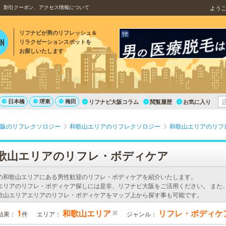
、割引クーポン、アクセス情報について
よう
リフナビが男のリフレッシュ＆
リラクゼーションスポットを
お探しいたします
日本橋
堺東
梅田
リフナビ大阪コラム
閲覧履歴
お気に入り
阪のリフレクソロジー
和歌山エリアのリフレクソロジー
和歌山エリアのリフ
歌山エリアのリフレ・ボディケア
の和歌山エリアにある男性歓迎のリフレ・ボディケアを紹介いたします。
エリアのリフレ・ボディケア探しには是非、リフナビ大阪をご活用ください。 また
歌山エリアエリアのリフレ・ボディケアをマップ上から探す事も可能です。
1
和歌山エリア
リフレ・ボディケ
結果：
件
エリア：
ジャンル：