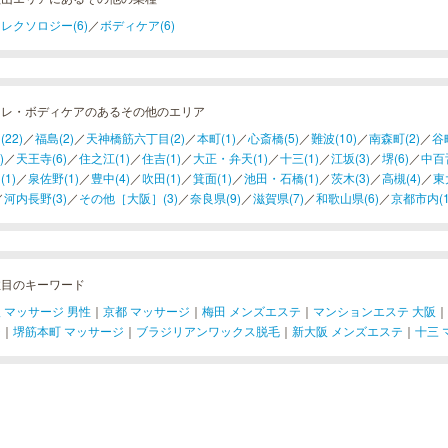
レクソロジー(6)
／
ボディケア(6)
フレ・ボディケアのあるその他のエリア
22)
／
福島(2)
／
天神橋筋六丁目(2)
／
本町(1)
／
心斎橋(5)
／
難波(10)
／
南森町(2)
／
谷町
)
／
天王寺(6)
／
住之江(1)
／
住吉(1)
／
大正・弁天(1)
／
十三(1)
／
江坂(3)
／
堺(6)
／
中百舌
(1)
／
泉佐野(1)
／
豊中(4)
／
吹田(1)
／
箕面(1)
／
池田・石橋(1)
／
茨木(3)
／
高槻(4)
／
東
／
河内長野(3)
／
その他［大阪］(3)
／
奈良県(9)
／
滋賀県(7)
／
和歌山県(6)
／
京都市内(1
注目のキーワード
 マッサージ 男性
｜
京都 マッサージ
｜
梅田 メンズエステ
｜
マンションエステ 大阪
｜
ジ
｜
堺筋本町 マッサージ
｜
ブラジリアンワックス脱毛
｜
新大阪 メンズエステ
｜
十三 