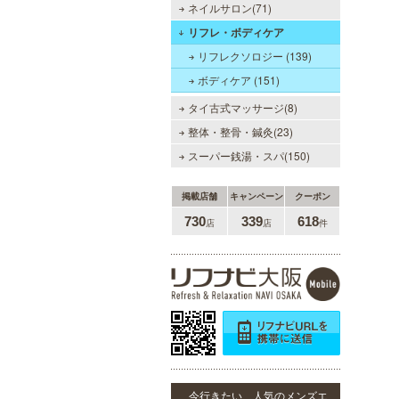
ネイルサロン(71)
LA BELLA 日本橋・堺筋本
町・谷町ルーム（ラベーラ）
リフレ・ボディケア
若い女性にはない大人の魅力を存分
リフレクソロジー (139)
に味わってくださいませ。またプラ
ボディケア (151)
イベートルームにお越し頂くのが難
しい方でも出張での対応もしており
タイ古式マッサージ(8)
ますので何なりとお申し付けくださ
い。
整体・整骨・鍼灸(23)
スーパー銭湯・スパ(150)
掲載店舗
キャンペーン
クーポン
当たりSPA 日本橋店
730
339
618
店
店
件
当店では、少しでも多くのお客様に
ご利用して頂く為に無料専用駐車場
を完備しております。★完全個室★
お客様に『当たり』と思ってもらえ
る様ルックス、施術レベルを極めた
セラピストがマッサージをご提供致
します。
ヒルガオ
今行きたい、人気のメンズエ