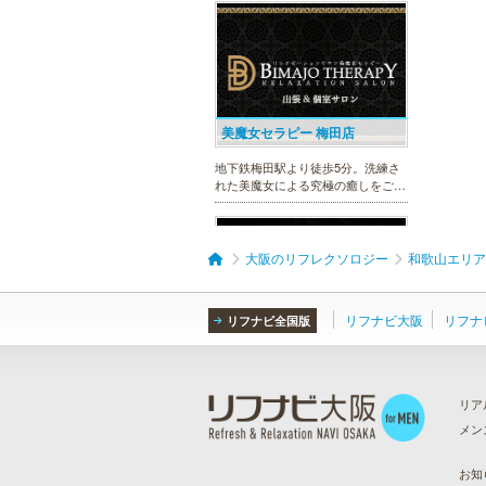
美魔女セラピー 梅田店
地下鉄梅田駅より徒歩5分。洗練さ
れた美魔女による究極の癒しをご堪
能ください。
大阪のリフレクソロジー
和歌山エリア
リフナビ大阪
リフナ
リフナビ全国版
sirena I（シレーナ）
可愛いが溢れる!!ふたりきりの空間
で厳選セラピストたちが貴方の日頃
リア
の疲れを癒す。洗練の技術とおもて
メン
なしで身も心も満たされる至福の時
ら
）
間をお楽しみいただけます。
お知