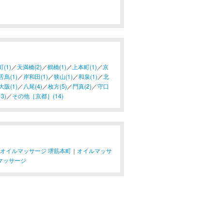
(1)
／
天満橋(2)
／
鶴橋(1)
／
上本町(1)
／
京
鳥(1)
／
岸和田(1)
／
狭山(1)
／
和泉(1)
／
北
大阪(1)
／
八尾(4)
／
枚方(5)
／
門真(2)
／
守口
3)
／
その他［京都］(14)
オイルマッサージ 堺筋本町
｜
オイルマッサ
マッサージ