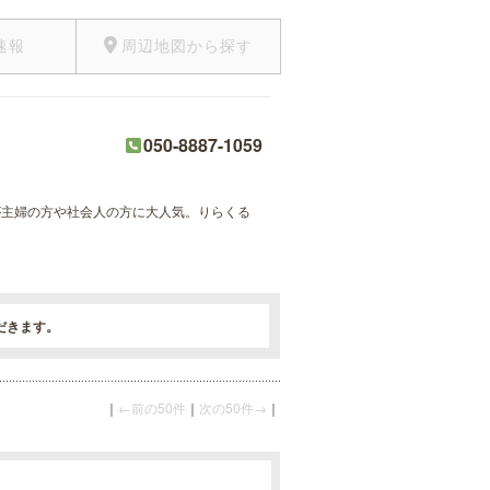
速報
周辺地図から探す
050-8887-1059
術が主婦の方や社会人の方に大人気。りらくる
だきます。
｜
←前の50件
｜
次の50件→
｜