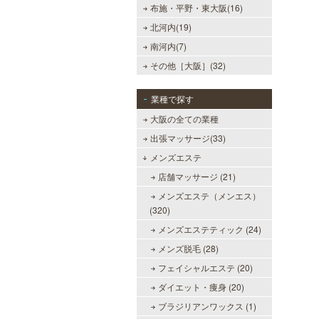
布施・平野・東大阪(16)
北河内(19)
南河内(7)
その他［大阪］(32)
業種で探す
大阪の全ての業種
出張マッサージ(33)
メンズエステ
店舗マッサージ (21)
メンズエステ（メンエス）
DAZZLE（ダズル）
(320)
新大阪駅東口徒歩１分！大阪のメン
メンズエステティック (24)
エス業界の中でも最高クラスのクオ
リティ!!厳選に厳選を重ねたセラピ
メンズ脱毛 (28)
ストが何度も何度もトレーニングを
フェイシャルエステ (20)
受け実現しました。日々の疲れを解
きほぐす極上のお時間をご堪能くだ
ダイエット・痩身 (20)
さい。
ブラジリアンワックス (1)