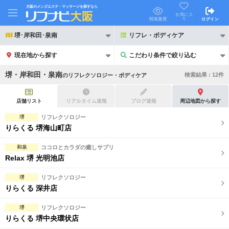
大阪のメンズエステ・マッサージを探すなら
お気に入
り
閲覧履歴
ログイン
堺･岸和田･泉南
リフレ・ボディケア
現在地から探す
こだわり条件で絞り込む
こだわり条件で絞り込む
堺・岸和田・泉南
検索結果 :
12
件
の
リフレクソロジー・ボディケア
店舗リスト
リアルタイム速報
ブログ速報
周辺地図から探す
堺
リフレクソロジー
りらくる 堺海山町店
21時以降も受付
24時以降も受付
和泉
ココロとカラダの癒しサプリ
初回割引あり
リピーター割引あり
Relax 堺 光明池店
団体割引
ポイントカード有
堺
リフレクソロジー
りらくる 深井店
キャッシュレス決済OK
領収証発行可
堺
リフレクソロジー
2名様歓迎
団体様歓迎
りらくる 堺中央環状店