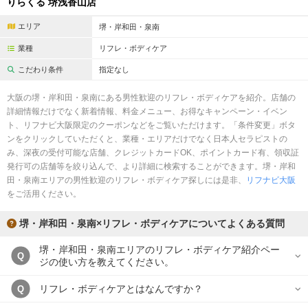
りらくる 堺浅香山店
エリア
堺・岸和田・泉南
業種
リフレ・ボディケア
こだわり条件
指定なし
大阪の堺・岸和田・泉南にある男性歓迎のリフレ・ボディケアを紹介。店舗の
詳細情報だけでなく新着情報、料金メニュー、お得なキャンペーン・イベン
ト、リフナビ大阪限定のクーポンなどをご覧いただけます。「条件変更」ボタ
ンをクリックしていただくと、業種・エリアだけでなく日本人セラピストの
み、深夜の受付可能な店舗、クレジットカードOK、ポイントカード有、領収証
発行可の店舗等を絞り込んで、より詳細に検索することができます。堺・岸和
田・泉南エリアの男性歓迎のリフレ・ボディケア探しには是非、
リフナビ大阪
をご活用ください。
堺・岸和田・泉南×リフレ・ボディケアについてよくある質問
堺・岸和田・泉南エリアのリフレ・ボディケア紹介ペー
Q
ジの使い方を教えてください。
リフレ・ボディケアとはなんですか？
Q