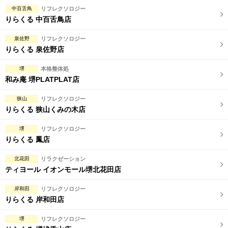
完全個室
半個室あり
中百舌鳥
リフレクソロジー
りらくる 中百舌鳥店
ペアルームあり
シャワー室完備
泉佐野
リフレクソロジー
フットバスあり
岩盤浴あり
りらくる 泉佐野店
専用駐車場あり
有資格者在籍
堺
本格整体処
和み庵 堺PLATPLAT店
日本人スタッフのみ
女性スタッフのみ
狭山
リフレクソロジー
スタッフ指名可
Ｗセラピスト
りらくる 狭山くみの木店
駅から徒歩5分以内
堺
リフレクソロジー
りらくる 鳳店
こだわり条件を変更
北花田
リラクゼーション
ティヨール イオンモール堺北花田店
閉じる
岸和田
リフレクソロジー
りらくる 岸和田店
堺
リフレクソロジー