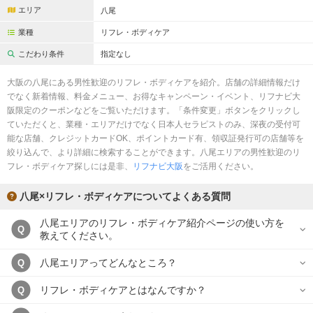
完全個室
半個室あり
エリア
八尾
ペアルームあり
シャワー室完備
業種
リフレ・ボディケア
こだわり条件
指定なし
フットバスあり
岩盤浴あり
大阪の八尾にある男性歓迎のリフレ・ボディケアを紹介。店舗の詳細情報だけ
専用駐車場あり
有資格者在籍
でなく新着情報、料金メニュー、お得なキャンペーン・イベント、リフナビ大
阪限定のクーポンなどをご覧いただけます。「条件変更」ボタンをクリックし
日本人スタッフのみ
女性スタッフのみ
ていただくと、業種・エリアだけでなく日本人セラピストのみ、深夜の受付可
能な店舗、クレジットカードOK、ポイントカード有、領収証発行可の店舗等を
スタッフ指名可
Ｗセラピスト
絞り込んで、より詳細に検索することができます。八尾エリアの男性歓迎のリ
フレ・ボディケア探しには是非、
リフナビ大阪
をご活用ください。
駅から徒歩5分以内
八尾×リフレ・ボディケアについてよくある質問
こだわり条件を変更
八尾エリアのリフレ・ボディケア紹介ページの使い方を
Q
教えてください。
閉じる
八尾エリアってどんなところ？
Q
リフレ・ボディケアとはなんですか？
Q