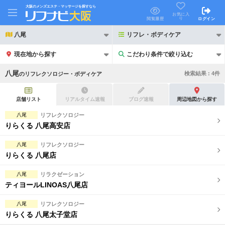
大阪のメンズエステ・マッサージを探すなら
お気に入
り
閲覧履歴
ログイン
八尾
リフレ・ボディケア
現在地から探す
こだわり条件で絞り込む
こだわり条件で絞り込む
八尾
検索結果 :
4
件
の
リフレクソロジー・ボディケア
店舗リスト
リアルタイム速報
ブログ速報
周辺地図から探す
八尾
リフレクソロジー
りらくる 八尾高安店
21時以降も受付
24時以降も受付
八尾
リフレクソロジー
初回割引あり
リピーター割引あり
りらくる 八尾店
団体割引
ポイントカード有
八尾
リラクゼーション
ティヨールLINOAS八尾店
キャッシュレス決済OK
領収証発行可
八尾
リフレクソロジー
2名様歓迎
団体様歓迎
りらくる 八尾太子堂店