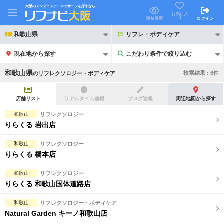
大阪のメンズエステ・マッサージを探すなら
お気に入
り
閲覧履歴
ログイン
和歌山県
リフレ・ボディケア
現在地から探す
こだわり条件で絞り込む
こだわり条件で絞り込む
和歌山県
検索結果 :
6
件
の
リフレクソロジー・ボディケア
店舗リスト
リアルタイム速報
ブログ速報
周辺地図から探す
和歌山
リフレクソロジー
りらくる 岩出店
21時以降も受付
24時以降も受付
和歌山
リフレクソロジー
初回割引あり
リピーター割引あり
りらくる 橋本店
団体割引
ポイントカード有
和歌山
リフレクソロジー
りらくる 和歌山国体道路店
キャッシュレス決済OK
領収証発行可
和歌山
リフレクソロジー・ボディケア
2名様歓迎
団体様歓迎
Natural Garden キーノ和歌山店