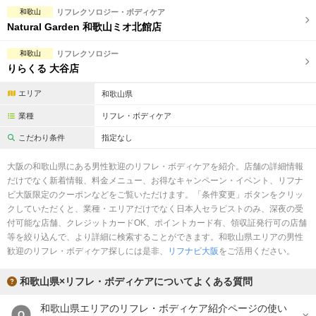
完全個室
半個室あり
和歌山
リフレクソロジー・ボディケア
Natural Garden 和歌山ミオ北館店
ペアルームあり
シャワー室完備
和歌山
リフレクソロジー
フットバスあり
岩盤浴あり
りらくる 大谷店
専用駐車場あり
有資格者在籍
エリア
和歌山県
日本人スタッフのみ
女性スタッフのみ
業種
リフレ・ボディケア
こだわり条件
指定なし
スタッフ指名可
Ｗセラピスト
大阪の和歌山県にある男性歓迎のリフレ・ボディケアを紹介。店舗の詳細情報
駅から徒歩5分以内
だけでなく新着情報、料金メニュー、お得なキャンペーン・イベント、リフナ
ビ大阪限定のクーポンなどをご覧いただけます。「条件変更」ボタンをクリッ
こだわり条件を変更
クしていただくと、業種・エリアだけでなく日本人セラピストのみ、深夜の受
付可能な店舗、クレジットカードOK、ポイントカード有、領収証発行可の店舗
等を絞り込んで、より詳細に検索することができます。和歌山県エリアの男性
閉じる
歓迎のリフレ・ボディケア探しには是非、
リフナビ大阪
をご活用ください。
和歌山県×リフレ・ボディケアについてよくある質問
和歌山県エリアのリフレ・ボディケア紹介ページの使い
Q