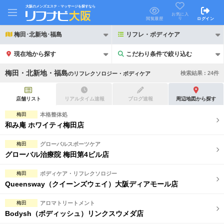
大阪のメンズエステ・マッサージを探すなら
お気に入
り
閲覧履歴
ログイン
梅田･北新地･福島
リフレ・ボディケア
現在地から探す
こだわり条件で絞り込む
こだわり条件で絞り込む
梅田・北新地・福島
検索結果 :
24
件
の
リフレクソロジー・ボディケア
店舗リスト
リアルタイム速報
ブログ速報
周辺地図から探す
梅田
本格整体処
和み庵 ホワイティ梅田店
21時以降も受付
24時以降も受付
梅田
グローバルスポーツケア
初回割引あり
リピーター割引あり
グローバル治療院 梅田第4ビル店
団体割引
ポイントカード有
梅田
ボディケア・リフレクソロジー
Queensway（クイーンズウェイ）大阪ディアモール店
キャッシュレス決済OK
領収証発行可
梅田
アロマトリートメント
2名様歓迎
団体様歓迎
Bodysh（ボディッシュ）リンクスウメダ店