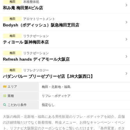
梅田
本格整体処
和み庵 梅田第4ビル店
梅田
アロマトリートメント
Bodysh（ボディッシュ）阪急梅田芝田店
梅田
リラクゼーション
ティヨール 阪神梅田本店
梅田
リラクゼーション
Refresh hands ディアモール大阪店
梅田
リフレクソロジー
バダンバルー ブリーゼブリーゼ店【JR大阪西口】
エリア
梅田・北新地・福島
業種
リフレ・ボディケア
こだわり条件
指定なし
大阪の梅田・北新地・福島にある男性歓迎のリフレ・ボディケアを紹介。店舗
の詳細情報だけでなく新着情報、料金メニュー、お得なキャンペーン・イベン
ト、リフナビ大阪限定のクーポンなどをご覧いただけます。「条件変更」ボタ