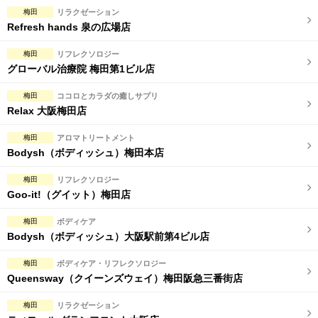
完全個室
半個室あり
梅田
リラクゼーション
Refresh hands 泉の広場店
ペアルームあり
シャワー室完備
梅田
リフレクソロジー
フットバスあり
岩盤浴あり
グローバル治療院 梅田第1ビル店
専用駐車場あり
有資格者在籍
梅田
ココロとカラダの癒しサプリ
Relax 大阪梅田店
日本人スタッフのみ
女性スタッフのみ
梅田
アロマトリートメント
スタッフ指名可
Ｗセラピスト
Bodysh（ボディッシュ）梅田本店
駅から徒歩5分以内
梅田
リフレクソロジー
Goo-it!（グイット）梅田店
こだわり条件を変更
梅田
ボディケア
Bodysh（ボディッシュ）大阪駅前第4ビル店
閉じる
梅田
ボディケア・リフレクソロジー
Queensway（クイーンズウェイ）梅田阪急三番街店
梅田
リラクゼーション