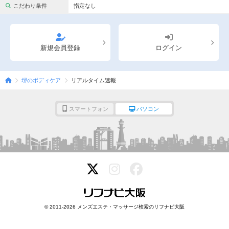
完全個室
半個室あり
こだわり条件
指定なし
ペアルームあり
シャワー室完備
フットバスあり
岩盤浴あり
新規会員登録
ログイン
専用駐車場あり
有資格者在籍
堺のボディケア
リアルタイム速報
日本人スタッフのみ
女性スタッフのみ
スタッフ指名可
Ｗセラピスト
スマートフォン
パソコン
駅から徒歩5分以内
こだわり条件を変更
閉じる
© 2011-2026 メンズエステ・マッサージ検索のリフナビ大阪