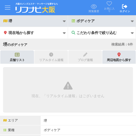
大阪のメンズエステ・マッサージを探すなら
お気に入
り
閲覧履歴
ログイン
堺
ボディケア
現在地から探す
こだわり条件で絞り込む
こだわり条件で絞り込む
堺
検索結果 :
6
件
の
ボディケア
店舗リスト
リアルタイム速報
ブログ速報
周辺地図から探す
21時以降も受付
24時以降も受付
初回割引あり
リピーター割引あり
現在、「リアルタイム速報」はございません
団体割引
ポイントカード有
キャッシュレス決済OK
領収証発行可
エリア
堺
2名様歓迎
団体様歓迎
業種
ボディケア