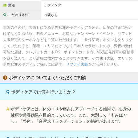
完全個室
半個室あり
業種
ボディケア
ペアルームあり
シャワー室完備
こだわり条件
指定なし
フットバスあり
岩盤浴あり
大阪のその他［大阪］にある男性歓迎のボディケアを紹介。店舗の詳細情報だ
けでなく新着情報、料金メニュー、お得なキャンペーン・イベント、リフナビ
専用駐車場あり
有資格者在籍
大阪限定のクーポンなどをご覧いただけます。「条件変更」ボタンをクリック
していただくと、業種・エリアだけでなく日本人セラピストのみ、深夜の受付
日本人スタッフのみ
女性スタッフのみ
可能な店舗、クレジットカードOK、ポイントカード有、領収証発行可の店舗等
を絞り込んで、より詳細に検索することができます。その他［大阪］エリアの
スタッフ指名可
Ｗセラピスト
男性歓迎のボディケア探しには是非、
リフナビ大阪
をご活用ください。
駅から徒歩5分以内
ボディケアについてよくいただくご相談
こだわり条件を変更
Q
ボディケアでは何を行いますか？
閉じる
A
ボディケアとは、体のコリや痛みにアプローチする施術で、心身の
健康や美容効果を目的としています。また、大別して「もみほぐ
し」「整体」「台湾式リラクゼーション」の施術があります。