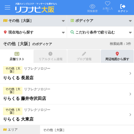
大阪のメンズエステ・マッサージを探すなら
お気に入
り
閲覧履歴
ログイン
その他［大阪］
ボディケア
現在地から探す
こだわり条件で絞り込む
こだわり条件で絞り込む
その他［大阪］
検索結果 :
3
件
の
ボディケア
店舗リスト
リアルタイム速報
ブログ速報
周辺地図から探す
その他［大
リフレクソロジー
阪］
りらくる 長居店
21時以降も受付
24時以降も受付
初回割引あり
リピーター割引あり
その他［大
リフレクソロジー
阪］
りらくる 藤井寺沢田店
団体割引
ポイントカード有
その他［大
リフレクソロジー
キャッシュレス決済OK
領収証発行可
阪］
りらくる 大東店
2名様歓迎
団体様歓迎
エリア
その他［大阪］