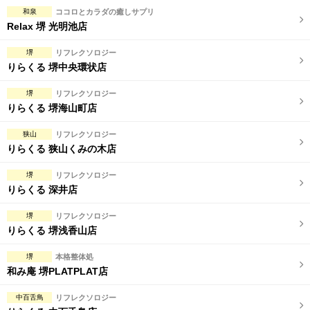
完全個室
半個室あり
和泉
ココロとカラダの癒しサプリ
Relax 堺 光明池店
ペアルームあり
シャワー室完備
堺
リフレクソロジー
フットバスあり
岩盤浴あり
りらくる 堺中央環状店
専用駐車場あり
有資格者在籍
堺
リフレクソロジー
りらくる 堺海山町店
日本人スタッフのみ
女性スタッフのみ
狭山
リフレクソロジー
スタッフ指名可
Ｗセラピスト
りらくる 狭山くみの木店
駅から徒歩5分以内
堺
リフレクソロジー
りらくる 深井店
こだわり条件を変更
堺
リフレクソロジー
りらくる 堺浅香山店
閉じる
堺
本格整体処
和み庵 堺PLATPLAT店
中百舌鳥
リフレクソロジー