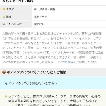
りらくる 中百舌鳥店
エリア
堺・岸和田・泉南
業種
ボディケア
こだわり条件
指定なし
大阪の堺・岸和田・泉南にある男性歓迎のボディケアを紹介。店舗の詳細情報
だけでなく新着情報、料金メニュー、お得なキャンペーン・イベント、リフナ
ビ大阪限定のクーポンなどをご覧いただけます。「条件変更」ボタンをクリッ
クしていただくと、業種・エリアだけでなく日本人セラピストのみ、深夜の受
付可能な店舗、クレジットカードOK、ポイントカード有、領収証発行可の店舗
等を絞り込んで、より詳細に検索することができます。堺・岸和田・泉南エリ
アの男性歓迎のボディケア探しには是非、
リフナビ大阪
をご活用ください。
ボディケアについてよくいただくご相談
Q
ボディケアでは何を行いますか？
A
ボディケアとは、体のコリや痛みにアプローチする施術で、心身の
健康や美容効果を目的としています。また、大別して「もみほぐ
し」「整体」「台湾式リラクゼーション」の施術があります。