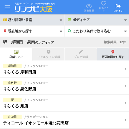
大阪のメンズエステ・マッサージを探すなら
お気に入
り
閲覧履歴
ログイン
堺･岸和田･泉南
ボディケア
現在地から探す
こだわり条件で絞り込む
こだわり条件で絞り込む
堺・岸和田・泉南
検索結果 :
12
件
の
ボディケア
店舗リスト
リアルタイム速報
ブログ速報
周辺地図から探す
岸和田
リフレクソロジー
りらくる 岸和田店
21時以降も受付
24時以降も受付
泉佐野
リフレクソロジー
初回割引あり
リピーター割引あり
りらくる 泉佐野店
団体割引
ポイントカード有
堺
リフレクソロジー
りらくる 鳳店
キャッシュレス決済OK
領収証発行可
北花田
リラクゼーション
2名様歓迎
団体様歓迎
ティヨール イオンモール堺北花田店