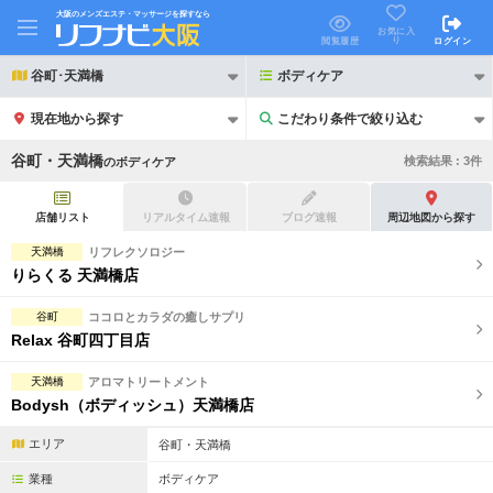
大阪のメンズエステ・マッサージを探すなら
お気に入
り
閲覧履歴
ログイン
谷町･天満橋
ボディケア
現在地から探す
こだわり条件で絞り込む
こだわり条件で絞り込む
谷町・天満橋
検索結果 :
3
件
の
ボディケア
店舗リスト
リアルタイム速報
ブログ速報
周辺地図から探す
天満橋
リフレクソロジー
りらくる 天満橋店
21時以降も受付
24時以降も受付
谷町
ココロとカラダの癒しサプリ
初回割引あり
リピーター割引あり
Relax 谷町四丁目店
団体割引
ポイントカード有
天満橋
アロマトリートメント
Bodysh（ボディッシュ）天満橋店
キャッシュレス決済OK
領収証発行可
エリア
谷町・天満橋
2名様歓迎
団体様歓迎
業種
ボディケア