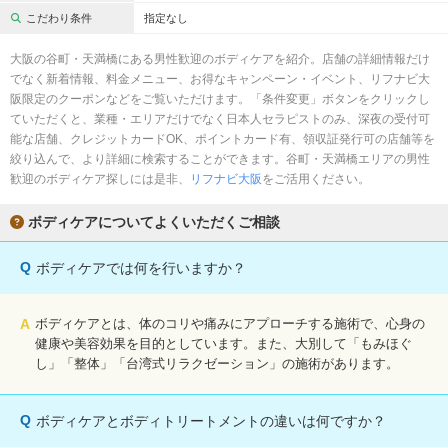
完全個室
半個室あり
こだわり条件
指定なし
ペアルームあり
シャワー室完備
大阪の谷町・天満橋にある男性歓迎のボディケアを紹介。店舗の詳細情報だけ
でなく新着情報、料金メニュー、お得なキャンペーン・イベント、リフナビ大
フットバスあり
岩盤浴あり
阪限定のクーポンなどをご覧いただけます。「条件変更」ボタンをクリックし
ていただくと、業種・エリアだけでなく日本人セラピストのみ、深夜の受付可
専用駐車場あり
有資格者在籍
能な店舗、クレジットカードOK、ポイントカード有、領収証発行可の店舗等を
絞り込んで、より詳細に検索することができます。谷町・天満橋エリアの男性
日本人スタッフのみ
女性スタッフのみ
歓迎のボディケア探しには是非、
リフナビ大阪
をご活用ください。
スタッフ指名可
Ｗセラピスト
ボディケアについてよくいただくご相談
駅から徒歩5分以内
Q
ボディケアでは何を行いますか？
こだわり条件を変更
A
ボディケアとは、体のコリや痛みにアプローチする施術で、心身の
閉じる
健康や美容効果を目的としています。また、大別して「もみほぐ
し」「整体」「台湾式リラクゼーション」の施術があります。
Q
ボディケアとボディトリートメントの違いは何ですか？