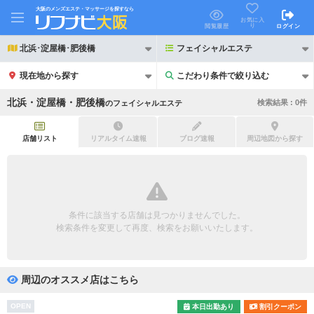
大阪のメンズエステ・マッサージを探すなら
お気に入
り
閲覧履歴
ログイン
北浜･淀屋橋･肥後橋
フェイシャルエステ
現在地から探す
こだわり条件で絞り込む
こだわり条件で絞り込む
北浜・淀屋橋・肥後橋
検索結果 :
0
件
の
フェイシャルエステ
店舗リスト
リアルタイム速報
ブログ速報
周辺地図から探す
21時以降も受付
24時以降も受付
初回割引あり
リピーター割引あり
条件に該当する店舗は見つかりませんでした。
検索条件を変更して再度、検索をお願いいたします。
団体割引
ポイントカード有
キャッシュレス決済OK
領収証発行可
周辺のオススメ店はこちら
2名様歓迎
団体様歓迎
OPEN
本日出勤あり
割引クーポン