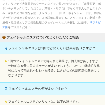
ント、リフナビ大阪限定のクーポンなどをご覧いただけます。「条件変更」ボ
タンをクリックしていただくと、業種・エリアだけでなく日本人セラピストの
み、深夜の受付可能な店舗、クレジットカードOK、ポイントカード有、領収証
発行可の店舗等を絞り込んで、より詳細に検索することができます。北浜・淀
屋橋・肥後橋エリアの男性歓迎のフェイシャルエステ探しには是非、
リフナビ
大阪
をご活用ください。
フェイシャルエステについてよくいただくご相談
Q
フェイシャルエステは1回でどのくらい効果がありますか？
A
1回のフェイシャルエステで得られる効果は、個人差はありますが
一時的な改善に留まるケースが多いでしょう。しかし、継続的な施
術によって乾燥肌やしわ・たるみ、にきびなどの肌問題の解決につ
ながります。
Q
フェイシャルエステの何がよいですか？
A
フェイシャルエステのメリットは、以下の通りです。