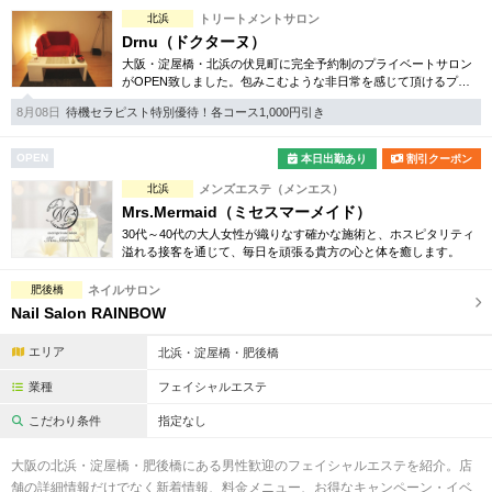
完全個室
半個室あり
北浜
トリートメントサロン
Drnu（ドクターヌ）
ペアルームあり
シャワー室完備
大阪・淀屋橋・北浜の伏見町に完全予約制のプライベートサロン
がOPEN致しました。包みこむような非日常を感じて頂けるプレ
フットバスあり
岩盤浴あり
ミアムトリートメント、ドクターヌ流、癒しの時間をご堪能下さ
8月08日
待機セラピスト特別優待！各コース1,000円引き
い。
専用駐車場あり
有資格者在籍
OPEN
本日出勤あり
割引クーポン
日本人スタッフのみ
女性スタッフのみ
北浜
メンズエステ（メンエス）
Mrs.Mermaid（ミセスマーメイド）
スタッフ指名可
Ｗセラピスト
30代～40代の大人女性が織りなす確かな施術と、ホスピタリティ
溢れる接客を通じて、毎日を頑張る貴方の心と体を癒します。
駅から徒歩5分以内
肥後橋
ネイルサロン
Nail Salon RAINBOW
こだわり条件を変更
エリア
北浜・淀屋橋・肥後橋
閉じる
業種
フェイシャルエステ
こだわり条件
指定なし
大阪の北浜・淀屋橋・肥後橋にある男性歓迎のフェイシャルエステを紹介。店
舗の詳細情報だけでなく新着情報、料金メニュー、お得なキャンペーン・イベ