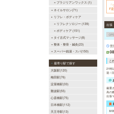
ブラジリアンワックス (1)
「
F
ネイルサロン(71)
リフレ・ボディケア
リフレクソロジー (139)
出張
ボディケア (151)
OP
タイ古式マッサージ(8)
整体・整骨・鍼灸(23)
営
スーパー銭湯・スパ(150)
08
こ
最寄り駅で探す
21時
大阪駅(120)
迎 /
梅田駅(76)
淀屋橋駅(33)
厳選
難波駅(55)
高の
出張
心斎橋駅(75)
日本橋駅(112)
8/0
天王寺駅(13)