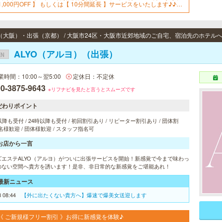
1,000円OFF 】 もしくは【 10分間延長 】サービスをいたします♪♪是
、この機会にご予約を、お待ちしております！！
ALYO（アルヨ）（出張）
EN
業時間：10:00～翌5:00
定休日：不定休
0-3875-9643
※リフナビを見たと言うとスムーズです
だわりポイント
以降も受付 / 24時以降も受付 / 初回割引あり / リピーター割引あり / 団体割
 2名様歓迎 / 団体様歓迎 / スタッフ指名可
お店から一言
ズエステALYO（アルヨ）がついに出張サービスを開始！新感覚で今まで味わっ
のない空間へ貴方を誘います！是非、非日常的な新感覚をご堪能あれ！
最新ニュース
8 08:44
【外に出たくない貴方へ】爆速で爆美女送迎します
《 ご新規様フリー割引 》お得に新感覚を体験♪