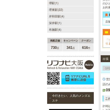
堺駅(1)
のひ
お約
30代40代50代のミセスが日常を忘
堺東駅(22)
れ、限られた時間の中で、時にプロ
フェッショナルに、時に恋人らしく
岸和田駅(4)
大人セラピストの魅力を存分に発揮
店
深井駅(1)
します。
布施駅(4)
「
掲載店舗
キャンペーン
クーポン
り
730
341
616
sirena I（シレーナ）
店
店
件
可愛いが溢れる!!ふたりきりの空間
で厳選セラピストたちが貴方の日頃
の疲れを癒す。洗練の技術とおもて
なしで身も心も満たされる至福の時
OP
間をお楽しみいただけます。
営
話の
09
今行きたい、人気のメンズエ
当たりSPA 日本橋店
こ
ステ
当店では、少しでも多くのお客様に
21時
ご利用して頂く為に無料専用駐車場
レス決