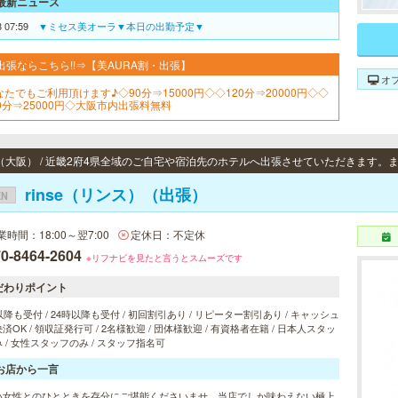
最新ニュース
8 07:59
▼ミセス美オーラ▼本日の出勤予定▼
出張ならこちら!!⇒【美AURA割・出張】
オ
なたでもご利用頂けます♪◇90分⇒15000円◇◇120分⇒20000円◇◇
50分⇒25000円◇大阪市内出張料無料
rinse（リンス）（出張）
EN
業時間：18:00～翌7:00
定休日：不定休
0-8464-2604
※リフナビを見たと言うとスムーズです
だわりポイント
以降も受付 / 24時以降も受付 / 初回割引あり / リピーター割引あり / キャッシュ
済OK / 領収証発行可 / 2名様歓迎 / 団体様歓迎 / 有資格者在籍 / 日本人スタッ
 / 女性スタッフのみ / スタッフ指名可
お店から一言
い女性とのひとときを存分にご堪能くださいませ。当店でしか味わえない極上