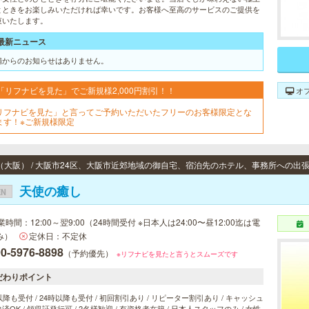
とときをお楽しみいただければ幸いです。お客様へ至高のサービスのご提供を
束いたします。
最新ニュース
舗からのお知らせはありません。
「リフナビを見た」でご新規様2,000円割引！！
オ
リフナビを見た」と言ってご予約いただいたフリーのお客様限定とな
ます！※ご新規様限定
天使の癒し
EN
業時間：12:00～翌9:00（24時間受付 ※日本人は24:00〜昼12:00迄は電
み）
定休日：不定休
0-5976-8898
（予約優先）
※リフナビを見たと言うとスムーズです
だわりポイント
以降も受付 / 24時以降も受付 / 初回割引あり / リピーター割引あり / キャッシュ
済OK / 領収証発行可 / 2名様歓迎 / 有資格者在籍 / 日本人スタッフのみ / 女性