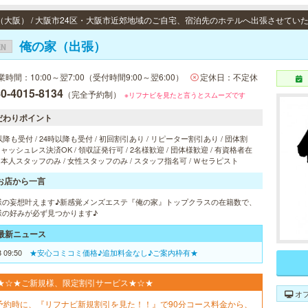
俺の家（出張）
EN
業時間：10:00～翌7:00（受付時間9:00～翌6:00）
定休日：不定休
0-4015-8134
（完全予約制）
※リフナビを見たと言うとスムーズです
だわりポイント
以降も受付 / 24時以降も受付 / 初回割引あり / リピーター割引あり / 団体割
 キャッシュレス決済OK / 領収証発行可 / 2名様歓迎 / 団体様歓迎 / 有資格者在
 日本人スタッフのみ / 女性スタッフのみ / スタッフ指名可 / Ｗセラピスト
お店から一言
様の妄想叶えます♪新感覚メンズエステ『俺の家』トップクラスの在籍数で、
様の好みが必ず見つかります♪
最新ニュース
8 09:50
★安心コミコミ価格♪追加料金なし♪ご案内枠有★
★☆★ご新規様、限定割引サービス★☆★
オ
予約時に、『リフナビ新規割引を見た！！』で90分コース料金から、