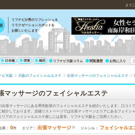
よう
リフナビが男のリフレッシュ＆
リラクゼーションスポットを
お探しいたします
日本橋
堺東
梅田
リフナビ大阪コラム
閲覧履歴
お気に入り
ナビ大阪
大阪のフェイシャルエステ
出張マッサージのフェイシャルエステ
張マッサージのフェイシャルエステ
の出張マッサージにある男性歓迎のフェイシャルエステを紹介いたします。口コミ
ご紹介しております。店鋪リストページでは出張マッサージエリアにあるフェイシ
エリアのフェイシャルエステ探しには是非、リフナビ大阪をご活用ください。
0
出張マッサージ
フェイシャルエ
結果：
件
エリア：
ジャンル：