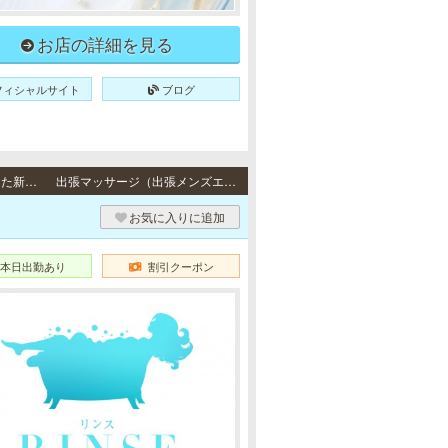
お店の詳細を見る
フィシャルサイト
ブログ
出張（大阪） / 近畿2府4県全域のご自宅や宿泊先のホテルへ出張させていただきます。また新大阪・梅田・日本橋・京橋に提携ホテルもございます。
出張マッサージ（出張メンズエステ）
お気に入りに追加
本日出勤あり
割引クーポン