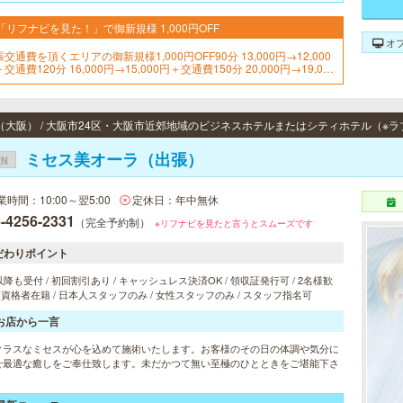
「リフナビを見た！」で御新規様 1,000円OFF
オ
交通費を頂くエリアの御新規様1,000円OFF90分 13,000円→12,000
交通費120分 16,000円→15,000円＋交通費150分 20,000円→19,00
円＋交通費※指名料別途※出張交通費別途(大阪市内一部無料)
ミセス美オーラ（出張）
EN
業時間：10:00～翌5:00
定休日：年中無休
-4256-2331
（完全予約制）
※リフナビを見たと言うとスムーズです
だわりポイント
以降も受付 / 初回割引あり / キャッシュレス決済OK / 領収証発行可 / 2名様歓
 有資格者在籍 / 日本人スタッフのみ / 女性スタッフのみ / スタッフ指名可
お店から一言
クラスなミセスが心を込めて施術いたします。お客様のその日の体調や気分に
せ最適な癒しをご奉仕致します。未だかつて無い至極のひとときをご堪能下さ