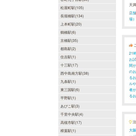
天
松屋町駅(105)
店舗
長堀橋駅(134)
DAZZLE（ダズル）
場）
上本町駅(20)
新大阪駅東口徒歩１分！大阪のメン
エス業界の中でも最高クラスのクオ
鶴橋駅(6)
リティ!!厳選に厳選を重ねたセラピ
京橋駅(35)
ストが何度も何度もトレーニングを
受け実現しました。日々の疲れを解
都島駅(2)
きほぐす極上のお時間をご堪能くだ
2
さい。
住吉駅(1)
お
十三駅(17)
間
の
西中島南方駅(38)
ヒルガオ
る
九条駅(1)
ル
30代40代50代のミセスが日常を忘
東三国駅(6)
者
れ、限られた時間の中で、時にプロ
る
フェッショナルに、時に恋人らしく
平野駅(1)
大人セラピストの魅力を存分に発揮
あびこ駅(3)
します。
千里中央駅(4)
高槻市駅(17)
大阪
樟葉駅(1)
ー