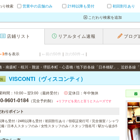
わり検索
営業中の店舗のみ
21時以降も受付
初回割引あり
こだわり検索を追加
店鋪リスト
リアルタイム速報
ブログ
～3
件を表示
｜
←前の50件
｜
次の50件→
｜
VISCONTI（ヴィスコンティ）
EN
業時間：10:00～翌3:00（最終受付）
定休日：年中無休
0-9601-0184
（完全予約制）
※リフナビを見たと言うとスムーズです
だわりポイント
以降も受付 / 24時以降も受付 / 初回割引あり / 領収証発行可 / 完全個室 / シャワ
備 / 日本人スタッフのみ / 女性スタッフのみ / スタッフ指名可 / 駅から徒歩5
内