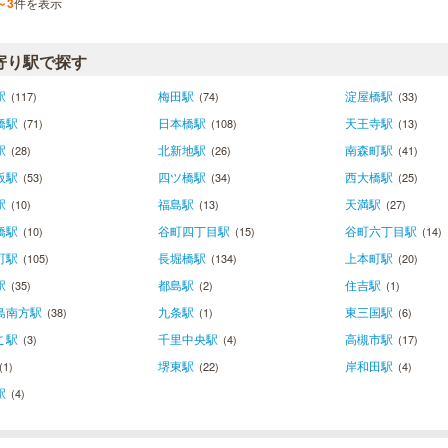
～3
件を表示
寄り駅で探す
駅
梅田駅
淀屋橋駅
(117)
(74)
(33)
橋駅
日本橋駅
天王寺駅
(71)
(108)
(13)
駅
北新地駅
南森町駅
(28)
(26)
(41)
阪駅
四ツ橋駅
西大橋駅
(53)
(34)
(25)
駅
福島駅
天満駅
(10)
(13)
(27)
橋駅
谷町四丁目駅
谷町六丁目駅
(10)
(15)
(14)
町駅
長堀橋駅
上本町駅
(105)
(134)
(20)
駅
都島駅
住吉駅
(35)
(2)
(1)
島南方駅
九条駅
東三国駅
(38)
(1)
(6)
こ駅
千里中央駅
高槻市駅
(3)
(4)
(17)
堺東駅
岸和田駅
(1)
(22)
(4)
駅
(4)