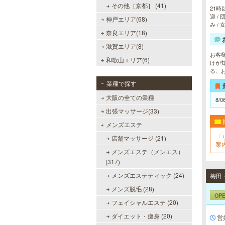
その他［京都］ (41)
21時
迎 /
神戸エリア(68)
み /
奈良エリア(18)
滋賀エリア(8)
お客
和歌山エリア(6)
けが
る、
業種で探す
大阪の全ての業種
8/0
出張マッサージ(33)
メンズエステ
「
店舗マッサージ (21)
案
メンズエステ（メンエス）
(317)
メンズエステティック (24)
メンズ脱毛 (28)
OP
フェイシャルエステ (20)
ダイエット・痩身 (20)
営