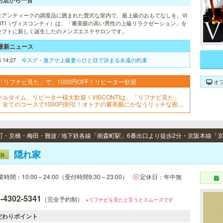
お店から一言
なアンティークの調度品に囲まれた贅沢な室内で、最上級のおもてなしを。VI
ONTI（ヴィスコンティ）は、「審美眼の高い男性の上級リラクゼーション」を
セプトに新しく誕生したのメンズエステサロンです。
最新ニュース
6 14:27
今スグ・激アゲ上級妻☆ひと目で決まる永遠の約束
「リフナビ見た」で、1000円OFF！リピーター歓迎
オ
ールタイム、リピーター様大歓迎！VISCONTIは、「リフナビ見た」
、全てのコースで1000円割引！オトナの審美眼にかなうリッチな密会
お部屋で、トップセラピストと過ごす最高の癒し。いままでと違った
ソッドで、素敵なアタナをお待ちしております。
隠れ家
EN
業時間：10:00～24:00（受付時間9:30～23:00）
定休日：年中無
-4302-5341
（完全予約制）
※リフナビを見たと言うとスムーズです
だわりポイント