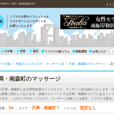
件中1～3件）(領収証発行可)
よう
リフナビが男のリフレッシュ＆
リラクゼーションスポットを
お探しいたします
日本橋
堺東
梅田
リフナビ大阪コラム
閲覧履歴
お気に入り
ナビ大阪
大阪のメンズエステ、マッサージ店
天満・南森町のマッサージ
店
満・南森町のマッサージ
の天満・南森町にある男性歓迎のメンズエステ、マッサージ店を紹介いたします。
を多数ご紹介しております。店鋪リストページでは天満・南森町エリアにあるメン
きます。 このエリアのメンズエステ、マッサージ店探しには是非、リフナビ大阪を
3
天満・南森町
指定なし
結果：
件
エリア：
ジャンル：