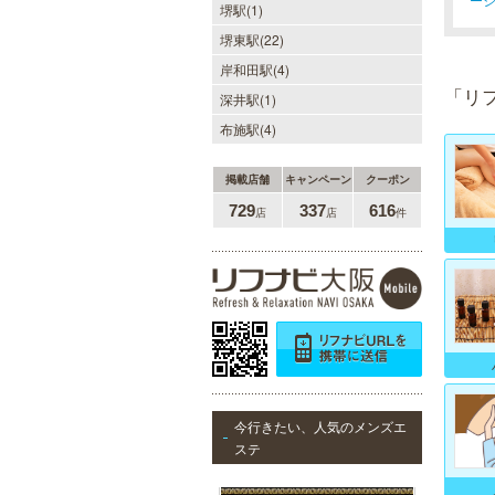
僕のママスパ
堺駅(1)
癒しのお部屋で優しいママが、僕を
堺東駅(22)
お待ちしています。実家に帰ったよ
岸和田駅(4)
うにくつろいで、暖かな母の愛に包
まれて下さい。心身ともの安らぎと
「リ
深井駅(1)
最高の癒しが貴方を待っています。
布施駅(4)
掲載店舗
キャンペーン
クーポン
729
337
616
店
店
件
sirena I（シレーナ）
可愛いが溢れる!!ふたりきりの空間
で厳選セラピストたちが貴方の日頃
の疲れを癒す。洗練の技術とおもて
なしで身も心も満たされる至福の時
間をお楽しみいただけます。
今行きたい、人気のメンズエ
美魔女セラピー 梅田店
ステ
地下鉄梅田駅より徒歩5分。洗練さ
れた美魔女による究極の癒しをご堪