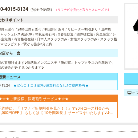
0-4015-8134
（完全予約制）
※リフナビを見たと言うとスムーズです
だわりポイント
以降も受付 / 24時以降も受付 / 初回割引あり / リピーター割引あり / 団体割
 キャッシュレス決済OK / 領収証発行可 / 2名様歓迎 / 団体様歓迎 / 完全個室 / シ
室完備 / 有資格者在籍 / 日本人スタッフのみ / 女性スタッフのみ / スタッフ指
/ Ｗセラピスト / 駅から徒歩5分以内
お店から一言
様の妄想叶えます♪新感覚メンズエステ『俺の家』トップクラスの在籍数で、
様の好みが必ず見つかります♪
最新ニュース
6 13:24
★安心コミコミ価格♪追加料金なし♪ご案内枠有★
オ
★☆★ご新規様、限定割引サービス★☆★
予約時に、『リフナビ新規割引を見た！！』で90分コース料金から、
1,000円OFF 】 もしくは【 10分間延長 】サービスをいたします♪♪是
、この機会にご予約を、お待ちしております！！