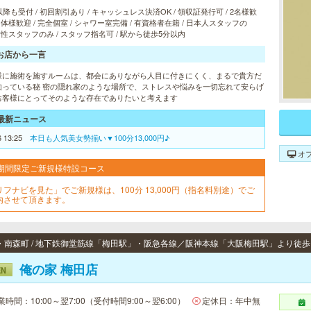
以降も受付 / 初回割引あり / キャッシュレス決済OK / 領収証発行可 / 2名様歓
 団体様歓迎 / 完全個室 / シャワー室完備 / 有資格者在籍 / 日本人スタッフの
 女性スタッフのみ / スタッフ指名可 / 駅から徒歩5分以内
お店から一言
様に施術を施すルームは、都会にありながら人目に付きにくく、まるで貴方だ
知っている秘 密の隠れ家のような場所で、ストレスや悩みを一切忘れて安らげ
お客様にとってそのような存在でありたいと考えます
最新ニュース
6 13:25
本日も人気美女勢揃い▼100分13,000円♪
オ
期間限定ご新規様特設コース
リフナビを見た」でご新規様は、100分 13,000円（指名料別途）でご
内させて頂きます。
俺の家 梅田店
EN
業時間：10:00～翌7:00（受付時間9:00～翌6:00）
定休日：年中無