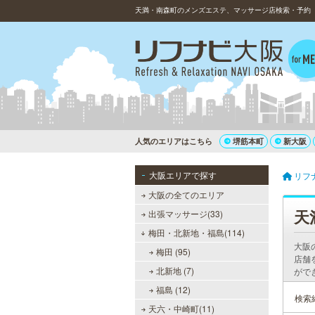
天満・南森町のメンズエステ、マッサージ店検索・予約（3
人気のエリアはこちら
堺筋本町
新大阪
大阪エリアで探す
リフ
大阪の全てのエリア
天
出張マッサージ(33)
梅田・北新地・福島(114)
大阪
梅田 (95)
店舗
北新地 (7)
がで
福島 (12)
検索
天六・中崎町(11)