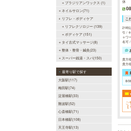
休
ブラジリアンワックス (1)
08
ネイルサロン(71)
リフレ・ボディケア
こ
リフレクソロジー (139)
21時
引 /
ボディケア (151)
ャワー
名可 
タイ古式マッサージ(8)
整体・整骨・鍼灸(23)
スーパー銭湯・スパ(150)
貴方
貴方
最寄り駅で探す
大阪駅(117)
8/0
梅田駅(74)
淀屋橋駅(33)
ご
難波駅(52)
【 
非
心斎橋駅(71)
日本橋駅(108)
天王寺駅(13)