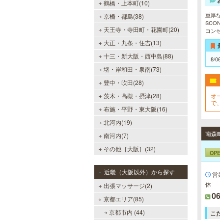
鶴橋・上本町(10)
重厚
京橋・都島(38)
SC
天王寺・寺田町・花園町(20)
コン
大正・九条・住吉(13)
十三・新大阪・西中島(88)
8/0
堺・岸和田・泉南(73)
豊中・吹田(28)
茨木・高槻・摂津(28)
オ
で
布施・平野・東大阪(16)
の
メ
北河内(19)
南河内(7)
その他［大阪］(32)
OP
近畿（大阪以外）から探す
営
休
出張マッサージ(2)
06
京都エリア(85)
京都市内 (44)
こ