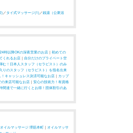
)
／
タイ式マッサージ(1)
／
銭湯（公衆浴
24時以降OKの深夜営業のお店
｜
初めての
てくれるお店
｜
自分だけのプライベート空
弾む！日本人スタッフ（セラピスト）のみ
入りのスタッフ（セラピスト）を指名出来
し！キャッシュレス決済可能なお店
｜
カップ
での来店可能なお店
｜
安心の技術力！有資格
仲間達で一緒に行くとお得！団体割引のあ
オイルマッサージ 堺筋本町
｜
オイルマッサ
マッサージ