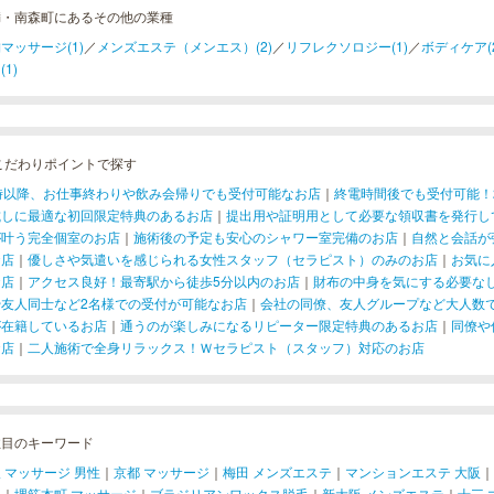
満・南森町にあるその他の業種
マッサージ(1)
／
メンズエステ（メンエス）(2)
／
リフレクソロジー(1)
／
ボディケア(2
(1)
こだわりポイントで探す
1時以降、お仕事終わりや飲み会帰りでも受付可能なお店
｜
終電時間後でも受付可能！
試しに最適な初回限定特典のあるお店
｜
提出用や証明用として必要な領収書を発行し
が叶う完全個室のお店
｜
施術後の予定も安心のシャワー室完備のお店
｜
自然と会話が
お店
｜
優しさや気遣いを感じられる女性スタッフ（セラピスト）のみのお店
｜
お気に
お店
｜
アクセス良好！最寄駅から徒歩5分以内のお店
｜
財布の中身を気にする必要な
や友人同士など2名様での受付が可能なお店
｜
会社の同僚、友人グループなど大人数
が在籍しているお店
｜
通うのが楽しみになるリピーター限定特典のあるお店
｜
同僚や
お店
｜
二人施術で全身リラックス！Ｗセラピスト（スタッフ）対応のお店
注目のキーワード
 マッサージ 男性
｜
京都 マッサージ
｜
梅田 メンズエステ
｜
マンションエステ 大阪
｜
ジ
｜
堺筋本町 マッサージ
｜
ブラジリアンワックス脱毛
｜
新大阪 メンズエステ
｜
十三 