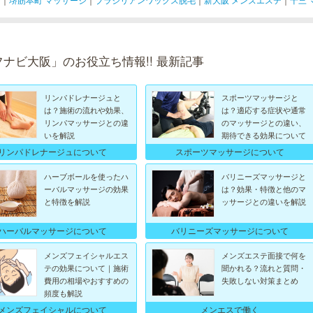
フナビ大阪」のお役立ち情報!! 最新記事
リンパドレナージュと
スポーツマッサージと
は？施術の流れや効果、
は？適応する症状や通常
リンパマッサージとの違
のマッサージとの違い、
いを解説
期待できる効果について
リンパドレナージュについて
スポーツマッサージについて
ハーブボールを使ったハ
バリニーズマッサージと
ーバルマッサージの効果
は？効果・特徴と他のマ
と特徴を解説
ッサージとの違いを解説
ハーバルマッサージについて
バリニーズマッサージについて
メンズフェイシャルエス
メンズエステ面接で何を
テの効果について｜施術
聞かれる？流れと質問・
費用の相場やおすすめの
失敗しない対策まとめ
頻度も解説
メンズフェイシャルについて
メンエスで働く