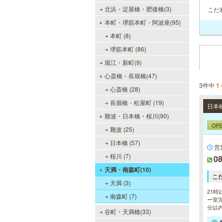
北浜・淀屋橋・肥後橋(3)
こだ
本町・堺筋本町・阿波座(95)
本町 (8)
堺筋本町 (86)
堀江・新町(9)
心斎橋・長堀橋(47)
3件中
1
心斎橋 (28)
長堀橋・松屋町 (19)
難波・日本橋・桜川(90)
OP
難波 (25)
日本橋 (57)
営
桜川 (7)
08
天満・南森町(10)
こ
天満 (3)
21時
南森町 (7)
ー室完
分以
谷町・天満橋(33)