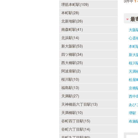
3件中
1
堺筋本町駅(109)
本町駅(28)
最
北新地駅(26)
南森町駅(41)
大阪
北浜駅(14)
心斎
新大阪駅(53)
本町
四ツ橋駅(34)
新大
西大橋駅(25)
桜川
阿波座駅(2)
天満
桜川駅(10)
松屋
福島駅(13)
京橋
天満駅(27)
西中
天神橋筋六丁目駅(13)
あび
天満橋駅(10)
堺駅
谷町四丁目駅(15)
布施
谷町六丁目駅(14)
谷町九丁目駅(80)