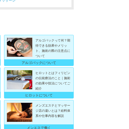
アルゴパックって何？期
待できる効果やメリッ
ト、施術の際の注意点に
ついて
アルゴパックについて
ヒロットとはフィリピン
の伝統療法のこと｜施術
の効果や技法についてご
紹介
ヒロットについて
メンズエステとマッサー
ジ店の違いとは？給料体
系や仕事内容を解説
メンエスで働く