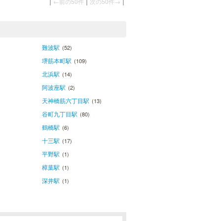
｜
←前の50件
｜
次の50件→
｜
難波駅
(52)
堺筋本町駅
(109)
北浜駅
(14)
阿波座駅
(2)
天神橋筋六丁目駅
(13)
谷町九丁目駅
(80)
鶴橋駅
(6)
十三駅
(17)
平野駅
(1)
樟葉駅
(1)
深井駅
(1)