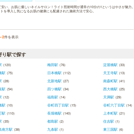
て安い、お肌に優しいネイルサロン！ライト照射時間が通常の10分の1というはやさが魅力。
イトを導入し気になるお肌の健康にも配慮された施術方法で安心。
～2
件を表示
寄り駅で探す
駅
梅田駅
淀屋橋駅
(120)
(76)
(33)
橋駅
日本橋駅
天王寺駅
(75)
(112)
(13)
駅
北新地駅
南森町駅
(28)
(27)
(41)
阪駅
四ツ橋駅
西大橋駅
(54)
(34)
(25)
駅
福島駅
天満駅
(12)
(14)
(29)
橋駅
谷町四丁目駅
谷町六丁目駅
(10)
(15)
(14)
町駅
長堀橋駅
上本町駅
(110)
(140)
(21)
駅
都島駅
住吉駅
(35)
(2)
(1)
島南方駅
九条駅
東三国駅
(38)
(1)
(6)