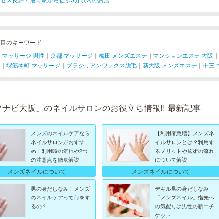
注目のキーワード
 マッサージ 男性
｜
京都 マッサージ
｜
梅田 メンズエステ
｜
マンションエステ 大阪
｜
ジ
｜
堺筋本町 マッサージ
｜
ブラジリアンワックス脱毛
｜
新大阪 メンズエステ
｜
十三 
フナビ大阪」のネイルサロンのお役立ち情報!! 最新記事
メンズのネイルケアなら
【利用者急増】メンズネ
ネイルサロンがおすす
イルサロンとは？利用す
め！利用時の流れや2つ
るメリットや施術の流れ
の注意点を徹底解説
について解説
メンズネイルについて
メンズネイルについて
男の身だしなみ！メンズ
デキル男の身だしなみ
のネイルケアって何をす
「メンズネイル」指先へ
るの？
の気配りは男性の新エチ
ケット