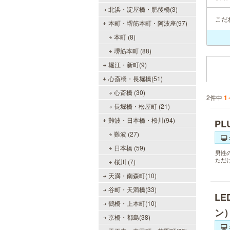
北浜・淀屋橋・肥後橋(3)
こだ
本町・堺筋本町・阿波座(97)
本町 (8)
堺筋本町 (88)
堀江・新町(9)
心斎橋・長堀橋(51)
心斎橋 (30)
2件中
1
長堀橋・松屋町 (21)
難波・日本橋・桜川(94)
PL
難波 (27)
日本橋 (59)
男性
ただ
桜川 (7)
天満・南森町(10)
谷町・天満橋(33)
L
鶴橋・上本町(10)
ン
京橋・都島(38)