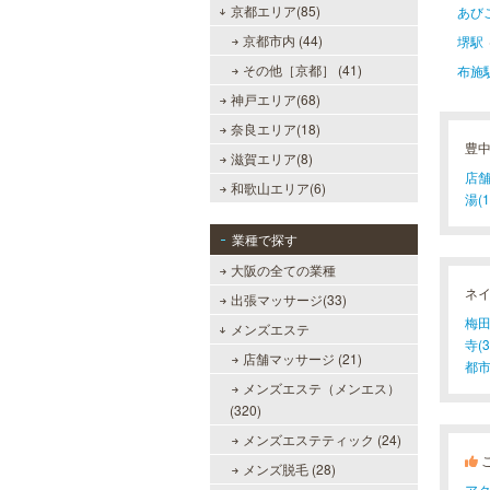
京都エリア(85)
あび
京都市内 (44)
堺駅
その他［京都］ (41)
布施
神戸エリア(68)
奈良エリア(18)
豊
滋賀エリア(8)
店舗
和歌山エリア(6)
湯(1
業種で探す
大阪の全ての業種
ネ
出張マッサージ(33)
梅田(
メンズエステ
寺(3
店舗マッサージ (21)
都市
メンズエステ（メンエス）
(320)
メンズエステティック (24)
メンズ脱毛 (28)
ア