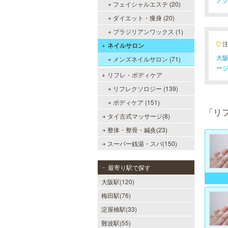
フェイシャルエステ (20)
ダイエット・痩身 (20)
ブラジリアンワックス (1)
ネイルサロン
大阪
メンズネイルサロン (71)
ー
リフレ・ボディケア
リフレクソロジー (139)
ボディケア (151)
「リ
タイ古式マッサージ(8)
整体・整骨・鍼灸(23)
スーパー銭湯・スパ(150)
最寄り駅で探す
大阪駅(120)
梅田駅(76)
淀屋橋駅(33)
難波駅(55)