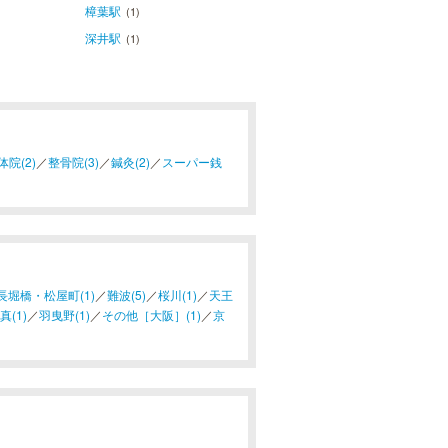
樟葉駅
(1)
深井駅
(1)
体院(2)
／
整骨院(3)
／
鍼灸(2)
／
スーパー銭
長堀橋・松屋町(1)
／
難波(5)
／
桜川(1)
／
天王
真(1)
／
羽曳野(1)
／
その他［大阪］(1)
／
京