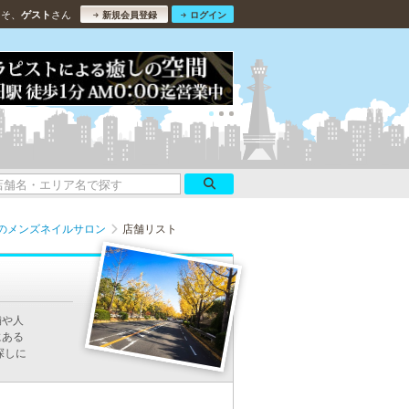
こそ、
さん
ゲスト
新規会員登録
ログイン
のメンズネイルサロン
店舗リスト
舗や人
にある
探しに