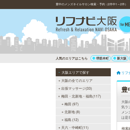
豊中のメンズネイルサロン検索・予約（2件中1～2件）
人気のエリアはこちら
堺筋本町
新大阪
大阪エリアで探す
リフ
大阪の全てのエリア
豊
出張マッサージ(33)
梅田・北新地・福島(117)
大阪
梅田 (97)
気ラ
北新地 (8)
メン
は是
福島 (12)
天六・中崎町(11)
検索