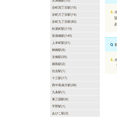
天満橋駅(10)
谷町四丁目駅(15)
A
谷町六丁目駅(14)
谷町九丁目駅(82)
松屋町駅(110)
長堀橋駅(140)
上本町駅(21)
Q
鶴橋駅(6)
京橋駅(35)
A
都島駅(2)
住吉駅(1)
十三駅(17)
僕のママスパ
西中島南方駅(38)
癒しのお部屋で優しいママが、僕を
お待ちしています。実家に帰ったよ
九条駅(1)
うにくつろいで、暖かな母の愛に包
東三国駅(6)
まれて下さい。心身ともの安らぎと
最高の癒しが貴方を待っています。
平野駅(1)
あびこ駅(3)