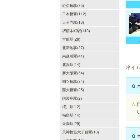
心斎橋駅(75)
日本橋駅(112)
天王寺駅(13)
堺筋本町駅(113)
本町駅(28)
北新地駅(27)
南森町駅(41)
北浜駅(14)
ネイ
新大阪駅(54)
四ツ橋駅(34)
Q
西大橋駅(25)
阿波座駅(2)
A
桜川駅(12)
福島駅(14)
天満駅(29)
天神橋筋六丁目駅(13)
Q