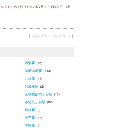
シミやしわを作りやすいUVライトではなく、LE
｜
←前の50件
｜
次の50件→
｜
難波駅
(55)
堺筋本町駅
(113)
北浜駅
(14)
阿波座駅
(2)
天神橋筋六丁目駅
(13)
谷町九丁目駅
(82)
鶴橋駅
(6)
十三駅
(17)
平野駅
(1)