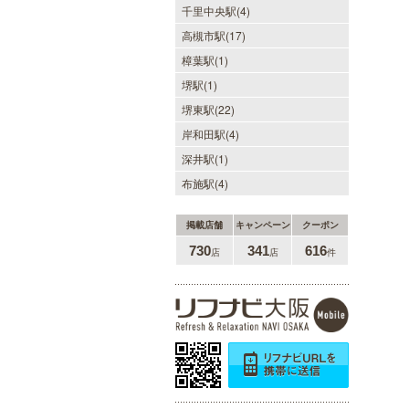
千里中央駅(4)
LA BELLA 日本橋・堺筋本
高槻市駅(17)
町・谷町ルーム（ラベーラ）
樟葉駅(1)
若い女性にはない大人の魅力を存分
堺駅(1)
に味わってくださいませ。またプラ
イベートルームにお越し頂くのが難
堺東駅(22)
しい方でも出張での対応もしており
ますので何なりとお申し付けくださ
岸和田駅(4)
い。
深井駅(1)
布施駅(4)
ミセス・ムーンR 大阪店
掲載店舗
キャンペーン
クーポン
730
341
616
店
店
件
優しさと気遣いを忘れない…。大人
女性専門サロン♪至福の癒しを、お
約束致します。
当たりSPA 日本橋店