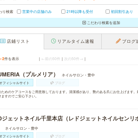
わり検索
営業中の店舗のみ
21時以降も受付
初回割引あり
こだわり検索を追加
店鋪リスト
リアルタイム速報
ブログ
～2
件を表示
｜
←前の50件
｜
次の50件→
｜
UMERIA（プルメリア）
ネイルサロン・豊中
オフィシャルサイト
ブログ
のためのケアコースをご用意致しております。清潔感があり、艶のある爪にお仕上げます。
けますのでご安心下さい。
EDジェットネイル千里本店（レドジェットネイルセンリ
）
ネイルサロン・豊中
オフィシャルサイト
ブログ