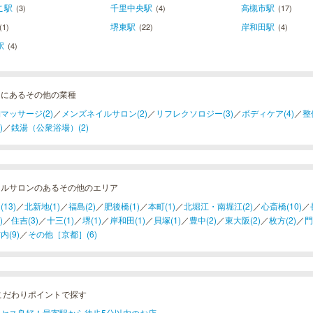
こ駅
千里中央駅
高槻市駅
(3)
(4)
(17)
堺東駅
岸和田駅
(1)
(22)
(4)
駅
(4)
中にあるその他の業種
マッサージ(2)
／
メンズネイルサロン(2)
／
リフレクソロジー(3)
／
ボディケア(4)
／
整
)
／
銭湯（公衆浴場）(2)
イルサロンのあるその他のエリア
13)
／
北新地(1)
／
福島(2)
／
肥後橋(1)
／
本町(1)
／
北堀江・南堀江(2)
／
心斎橋(10)
／
)
／
住吉(3)
／
十三(1)
／
堺(1)
／
岸和田(1)
／
貝塚(1)
／
豊中(2)
／
東大阪(2)
／
枚方(2)
／
門
内(9)
／
その他［京都］(6)
こだわりポイントで探す
クセス良好！最寄駅から徒歩5分以内のお店