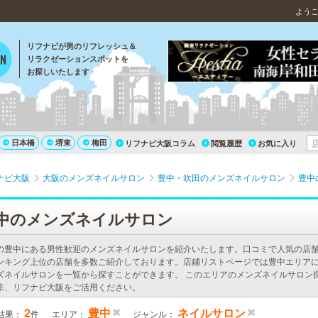
よう
リフナビが男のリフレッシュ＆
リラクゼーションスポットを
お探しいたします
日本橋
堺東
梅田
リフナビ大阪コラム
閲覧履歴
お気に入り
ナビ大阪
大阪のメンズネイルサロン
豊中・吹田のメンズネイルサロン
豊中
中のメンズネイルサロン
の豊中にある男性歓迎のメンズネイルサロンを紹介いたします。口コミで人気の店
ンキング上位の店舗を多数ご紹介しております。店鋪リストページでは豊中エリア
ズネイルサロンを一覧から探すことができます。 このエリアのメンズネイルサロン
非、リフナビ大阪をご活用ください。
2
豊中
ネイルサロン
結果：
件
エリア：
ジャンル：