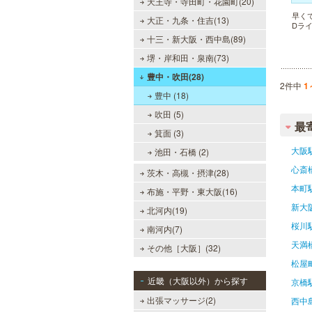
天王寺・寺田町・花園町(20)
早く
大正・九条・住吉(13)
Dラ
十三・新大阪・西中島(89)
堺・岸和田・泉南(73)
豊中・吹田(28)
2件中
1
豊中 (18)
吹田 (5)
最
箕面 (3)
大阪
池田・石橋 (2)
心斎
茨木・高槻・摂津(28)
本町
布施・平野・東大阪(16)
新大
北河内(19)
桜川
南河内(7)
天満
その他［大阪］(32)
松屋
近畿（大阪以外）から探す
京橋
出張マッサージ(2)
西中