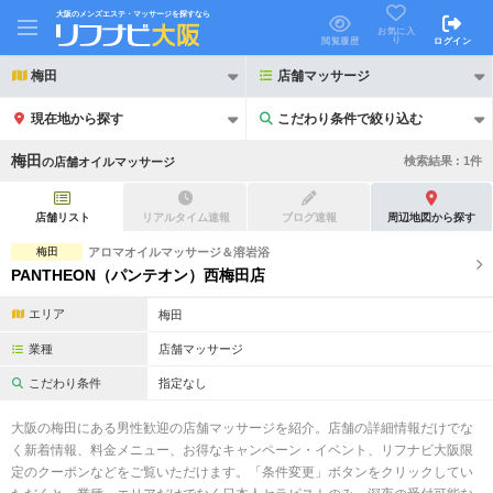
大阪のメンズエステ・マッサージを探すなら
お気に入
り
閲覧履歴
ログイン
梅田
店舗マッサージ
現在地から探す
こだわり条件で絞り込む
こだわり条件で絞り込む
梅田
検索結果 :
1
件
の
店舗オイルマッサージ
店舗リスト
リアルタイム速報
ブログ速報
周辺地図から探す
梅田
アロマオイルマッサージ＆溶岩浴
PANTHEON（パンテオン）西梅田店
21時以降も受付
24時以降も受付
エリア
梅田
初回割引あり
リピーター割引あり
業種
店舗マッサージ
団体割引
ポイントカード有
こだわり条件
指定なし
キャッシュレス決済OK
領収証発行可
大阪の梅田にある男性歓迎の店舗マッサージを紹介。店舗の詳細情報だけでな
く新着情報、料金メニュー、お得なキャンペーン・イベント、リフナビ大阪限
2名様歓迎
団体様歓迎
定のクーポンなどをご覧いただけます。「条件変更」ボタンをクリックしてい