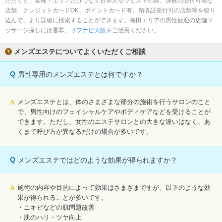
ただくと、業種・エリアだけでなく日本人セラピストのみ、深夜の受付可能な
完全個室
半個室あり
店舗、クレジットカードOK、ポイントカード有、領収証発行可の店舗等を絞り
込んで、より詳細に検索することができます。梅田エリアの男性歓迎の店舗マ
ペアルームあり
シャワー室完備
ッサージ探しには是非、
リフナビ大阪
をご活用ください。
フットバスあり
岩盤浴あり
メンズエステについてよくいただくご相談
専用駐車場あり
有資格者在籍
Q
男性専用のメンズエステとは何ですか？
日本人スタッフのみ
女性スタッフのみ
スタッフ指名可
Ｗセラピスト
A
メンズエステとは、体のさまざまな部分の施術を行うサロンのこと
で、男性向けのフェイシャルケアやボディケアなどを受けることが
駅から徒歩5分以内
できます。ただし、女性のエステサロンとの大きな違いはなく、あ
くまで呼び方が異なるだけの場合が多いです。
こだわり条件を変更
Q
メンズエステではどのような効果が得られますか？
閉じる
A
施術の内容や目的によって効果はさまざまですが、以下のような効
果が得られることが多いです。
・ニキビなどの肌問題改善
・肌のハリ・ツヤ向上