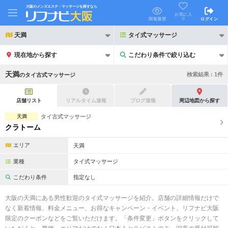
大阪のメンズエステ・マッサージを探すなら
お気に入
り
閲覧履歴
ログイン
天満
タイ式マッサージ
現在地から探す
こだわり条件で絞り込む
こだわり条件で絞り込む
天満
検索結果 :
1
件
の
タイ古式マッサージ
店舗リスト
リアルタイム速報
ブログ速報
周辺地図から探す
天満
タイ古式マッサージ
クラトーム
21時以降も受付
24時以降も受付
エリア
天満
初回割引あり
リピーター割引あり
業種
タイ式マッサージ
団体割引
ポイントカード有
こだわり条件
指定なし
キャッシュレス決済OK
領収証発行可
大阪の天満にある男性歓迎のタイ式マッサージを紹介。店舗の詳細情報だけで
なく新着情報、料金メニュー、お得なキャンペーン・イベント、リフナビ大阪
2名様歓迎
団体様歓迎
限定のクーポンなどをご覧いただけます。「条件変更」ボタンをクリックして