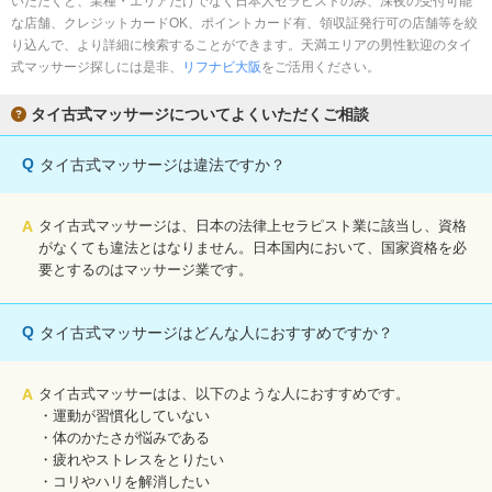
いただくと、業種・エリアだけでなく日本人セラピストのみ、深夜の受付可能
完全個室
半個室あり
な店舗、クレジットカードOK、ポイントカード有、領収証発行可の店舗等を絞
り込んで、より詳細に検索することができます。天満エリアの男性歓迎のタイ
ペアルームあり
シャワー室完備
式マッサージ探しには是非、
リフナビ大阪
をご活用ください。
フットバスあり
岩盤浴あり
タイ古式マッサージについてよくいただくご相談
専用駐車場あり
有資格者在籍
Q
タイ古式マッサージは違法ですか？
日本人スタッフのみ
女性スタッフのみ
スタッフ指名可
Ｗセラピスト
A
タイ古式マッサージは、日本の法律上セラピスト業に該当し、資格
がなくても違法とはなりません。日本国内において、国家資格を必
駅から徒歩5分以内
要とするのはマッサージ業です。
こだわり条件を変更
Q
タイ古式マッサージはどんな人におすすめですか？
閉じる
A
タイ古式マッサーはは、以下のような人におすすめです。
・運動が習慣化していない
・体のかたさが悩みである
・疲れやストレスをとりたい
・コリやハリを解消したい