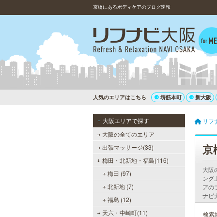
京橋にあるボディケアのブログ速報
人気のエリアはこちら
堺筋本町
新大阪
大阪エリアで探す
リフ
大阪の全てのエリア
京
出張マッサージ(33)
梅田・北新地・福島(116)
大阪
梅田 (97)
ング
北新地 (7)
アの
ナビ
福島 (12)
天六・中崎町(11)
検索