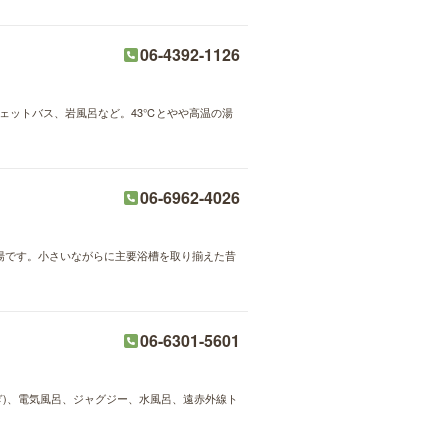
06-4392-1126
ジェットバス、岩風呂など。43℃とやや高温の湯
06-6962-4026
銭湯です。小さいながらに主要浴槽を取り揃えた昔
06-6301-5601
もぎ)、電気風呂、ジャグジー、水風呂、遠赤外線ト