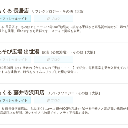
らくる 長居店
リフレクソロジー・その他［大阪］
オフィシャルサイト
ブログ
くる 長居店は、もみほぐしコース15分900円(税抜)～試せる手軽さと高品質の施術が主婦の
以上を展開、通いやすさも抜群です。メディア掲載も多数。
あそび広場 出世湯
銭湯（公衆浴場）・その他［大阪］
オフィシャルサイト
ブログ
14年2月26日（水）放送の【今ちゃんの「実は・・・」】で紹介。毎日浴室を男女入替えてお
レトロな建物で、時代をタイムスリップした様な気分に。
らくる 藤井寺沢田店
リフレクソロジー・その他［大阪］
オフィシャルサイト
ブログ
くる 藤井寺沢田店は、もみほぐしコース15分900円(税抜)～試せる手軽さと高品質の施術
00店舗以上を展開、通いやすさも抜群です。メディア掲載も多数。