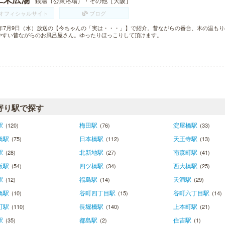
銭湯（公衆浴場）・その他［大阪］
オフィシャルサイト
ブログ
14年7月9日（水）放送の【今ちゃんの「実は・・・」】で紹介。昔ながらの番台、木の温も
やすい昔ながらのお風呂屋さん。ゆったりほっこりして頂けます。
寄り駅で探す
駅
梅田駅
淀屋橋駅
(120)
(76)
(33)
橋駅
日本橋駅
天王寺駅
(75)
(112)
(13)
駅
北新地駅
南森町駅
(28)
(27)
(41)
阪駅
四ツ橋駅
西大橋駅
(54)
(34)
(25)
駅
福島駅
天満駅
(12)
(14)
(29)
橋駅
谷町四丁目駅
谷町六丁目駅
(10)
(15)
(14)
町駅
長堀橋駅
上本町駅
(110)
(140)
(21)
駅
都島駅
住吉駅
(35)
(2)
(1)