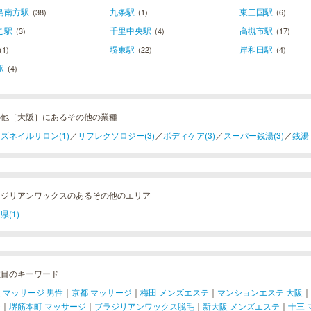
島南方駅
九条駅
東三国駅
(38)
(1)
(6)
こ駅
千里中央駅
高槻市駅
(3)
(4)
(17)
堺東駅
岸和田駅
(1)
(22)
(4)
駅
(4)
の他［大阪］にあるその他の業種
ズネイルサロン(1)
／
リフレクソロジー(3)
／
ボディケア(3)
／
スーパー銭湯(3)
／
銭湯
ラジリアンワックスのあるその他のエリア
県(1)
注目のキーワード
 マッサージ 男性
｜
京都 マッサージ
｜
梅田 メンズエステ
｜
マンションエステ 大阪
｜
ジ
｜
堺筋本町 マッサージ
｜
ブラジリアンワックス脱毛
｜
新大阪 メンズエステ
｜
十三 