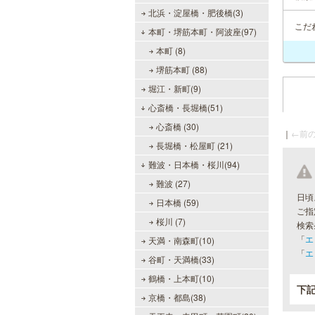
北浜・淀屋橋・肥後橋(3)
こだ
本町・堺筋本町・阿波座(97)
本町 (8)
堺筋本町 (88)
堀江・新町(9)
心斎橋・長堀橋(51)
心斎橋 (30)
｜
←前の
長堀橋・松屋町 (21)
難波・日本橋・桜川(94)
難波 (27)
日頃
日本橋 (59)
ご指
桜川 (7)
検索
「
エ
天満・南森町(10)
「
エ
谷町・天満橋(33)
鶴橋・上本町(10)
下
京橋・都島(38)