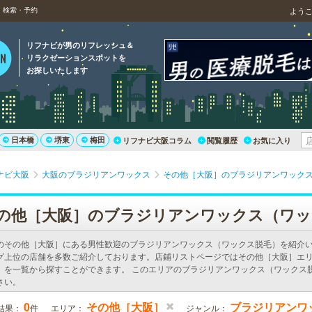
）検索・予約
よう
リフナビが男のリフレッシュ＆
リラクゼーションスポットを
お探しいたします
日本橋
堺東
梅田
リフナビ大阪コラム
閲覧履歴
お気に入り
ナビ大阪
大阪のブラジリアンワックス
その他［大阪］のブラジリアンワック
の他［大阪］のブラジリアンワックス（ワッ
のその他［大阪］にある男性歓迎のブラジリアンワックス（ワックス脱毛）を紹介
グ上位の店舗を多数ご紹介しております。店鋪リストページではその他［大阪］エ
）を一覧から探すことができます。 このエリアのブラジリアンワックス（ワックス
さい。
0
その他［大阪］
ブラジリアンワ
結果：
件
エリア：
ジャンル：