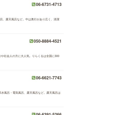
06-6731-4713
寝風呂、露天風呂など。中は奥行があり広く、清潔
050-8884-4521
方や社会人の方に大人気。りらくるは全国に300
06-6621-7743
泡系水風呂・電気風呂、露天風呂など。露天風呂は
06-6391-5266