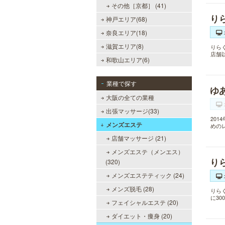
その他［京都］ (41)
り
神戸エリア(68)
奈良エリア(18)
滋賀エリア(8)
りら
店舗
和歌山エリア(6)
業種で探す
ゆ
大阪の全ての業種
出張マッサージ(33)
20
メンズエステ
めの
店舗マッサージ (21)
メンズエステ（メンエス）
り
(320)
メンズエステティック (24)
メンズ脱毛 (28)
りら
に3
フェイシャルエステ (20)
ダイエット・痩身 (20)