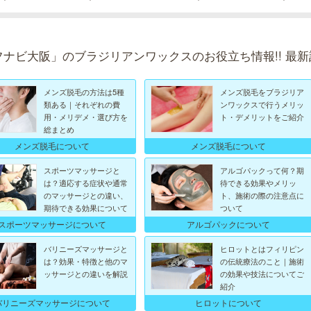
フナビ大阪」のブラジリアンワックスのお役立ち情報!! 最新
メンズ脱毛の方法は5種
メンズ脱毛をブラジリア
類ある｜それぞれの費
ンワックスで行うメリッ
用・メリデメ・選び方を
ト・デメリットをご紹介
総まとめ
メンズ脱毛について
メンズ脱毛について
スポーツマッサージと
アルゴパックって何？期
は？適応する症状や通常
待できる効果やメリッ
のマッサージとの違い、
ト、施術の際の注意点に
期待できる効果について
ついて
スポーツマッサージについて
アルゴパックについて
バリニーズマッサージと
ヒロットとはフィリピン
は？効果・特徴と他のマ
の伝統療法のこと｜施術
ッサージとの違いを解説
の効果や技法についてご
紹介
バリニーズマッサージについて
ヒロットについて