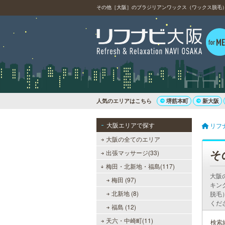
その他［大阪］のブラジリアンワックス（ワックス脱毛
人気のエリアはこちら
堺筋本町
新大阪
大阪エリアで探す
リフ
大阪の全てのエリア
そ
出張マッサージ(33)
梅田・北新地・福島(117)
大阪
梅田 (97)
キン
北新地 (8)
脱毛
くだ
福島 (12)
天六・中崎町(11)
検索