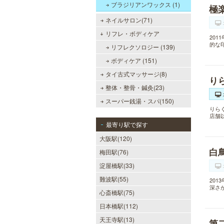
ブラジリアンワックス (1)
極
ネイルサロン(71)
リフレ・ボディケア
20
的な
リフレクソロジー (139)
ボディケア (151)
タイ古式マッサージ(8)
り
整体・整骨・鍼灸(23)
スーパー銭湯・スパ(150)
りら
店舗
最寄り駅で探す
大阪駅(120)
白
梅田駅(76)
淀屋橋駅(33)
難波駅(55)
20
深さ
心斎橋駅(75)
日本橋駅(112)
天王寺駅(13)
第