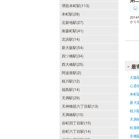
堺筋本町駅(113)
本町駅(28)
20
かり
北新地駅(27)
南森町駅(41)
北浜駅(14)
新大阪駅(54)
四ツ橋駅(34)
西大橋駅(25)
最
阿波座駅(2)
大阪
桜川駅(12)
心斎
福島駅(14)
本町
天満駅(29)
新大
天神橋筋六丁目駅(13)
桜川
天満橋駅(10)
天満
谷町四丁目駅(15)
松屋
谷町六丁目駅(14)
京橋