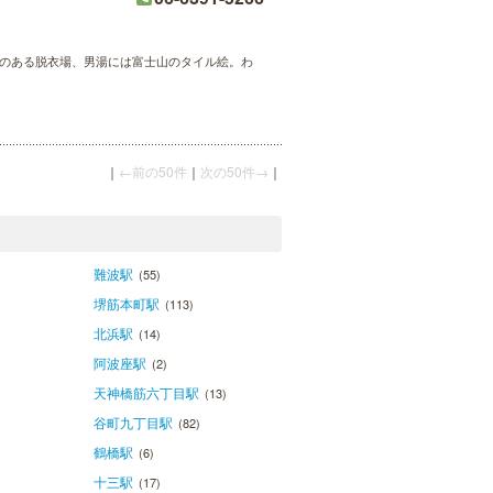
りのある脱衣場、男湯には富士山のタイル絵。わ
｜
←前の50件
｜
次の50件→
｜
難波駅
(55)
堺筋本町駅
(113)
北浜駅
(14)
阿波座駅
(2)
天神橋筋六丁目駅
(13)
谷町九丁目駅
(82)
鶴橋駅
(6)
十三駅
(17)