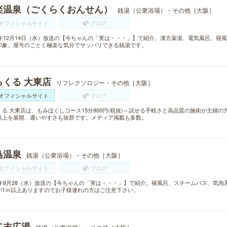
楽温泉（ごくらくおんせん）
銭湯（公衆浴場）・その他［大阪］
オフィシャルサイト
ブログ
11年12月14日（水）放送の【今ちゃんの「実は・・・」】で紹介。漢方薬湯、電気風呂、
印象。屋号のごとく極楽な気分でサッパリできる銭湯です。
らくる 大東店
リフレクソロジー・その他［大阪］
オフィシャルサイト
ブログ
くる 大東店は、もみほぐしコース15分900円(税抜)～試せる手軽さと高品質の施術が主婦の
以上を展開、通いやすさも抜群です。メディア掲載も多数。
鳥温泉
銭湯（公衆浴場）・その他［大阪］
オフィシャルサイト
ブログ
13年8月28（水）放送の【今ちゃんの「実は・・・」】で紹介。寝風呂、スチームバス、気
が1ｍ以上ありますのでお子様連れの方はご注意下さい。
二末広湯