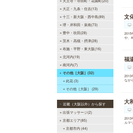
天王寺・寺田町・花園町(20)
大正・九条・住吉(13)
文
十三・新大阪・西中島(89)
堺・岸和田・泉南(73)
豊中・吹田(28)
20
や、
茨木・高槻・摂津(28)
布施・平野・東大阪(16)
北河内(19)
福
南河内(7)
その他［大阪］(32)
20
なが
此花 (3)
その他［大阪］ (29)
大
近畿（大阪以外）から探す
出張マッサージ(2)
20
京都エリア(85)
ルマ
京都市内 (44)