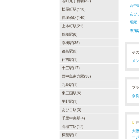
谷町九丁目駅(82)
西中
松屋町駅(110)
あび
長堀橋駅(140)
堺駅
ヒルガオ
上本町駅(21)
布施
30代40代50代のミセスが日常を忘
鶴橋駅(6)
れ、限られた時間の中で、時にプロ
フェッショナルに、時に恋人らしく
京橋駅(35)
大人セラピストの魅力を存分に発揮
都島駅(2)
そ
します。
住吉駅(1)
メン
十三駅(17)
西中島南方駅(38)
当たりSPA 日本橋店
九条駅(1)
ブ
東三国駅(6)
当店では、少しでも多くのお客様に
奈良
ご利用して頂く為に無料専用駐車場
平野駅(1)
を完備しております。★完全個室★
お客様に『当たり』と思ってもらえ
あびこ駅(3)
る様ルックス、施術レベルを極めた
千里中央駅(4)
セラピストがマッサージをご提供致
します。
高槻市駅(17)
大阪
樟葉駅(1)
ー