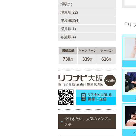
堺駅(1)
僕のママスパ
堺東駅(22)
癒しのお部屋で優しいママが、僕を
岸和田駅(4)
お待ちしています。実家に帰ったよ
「リ
うにくつろいで、暖かな母の愛に包
深井駅(1)
まれて下さい。心身ともの安らぎと
最高の癒しが貴方を待っています。
布施駅(4)
掲載店舗
キャンペーン
クーポン
730
339
616
店
店
件
DAZZLE（ダズル）
新大阪駅東口徒歩１分！大阪のメン
エス業界の中でも最高クラスのクオ
リティ!!厳選に厳選を重ねたセラピ
ストが何度も何度もトレーニングを
受け実現しました。日々の疲れを解
きほぐす極上のお時間をご堪能くだ
さい。
今行きたい、人気のメンズエ
ステ
ミセス・ムーンR 大阪店
優しさと気遣いを忘れない…。大人