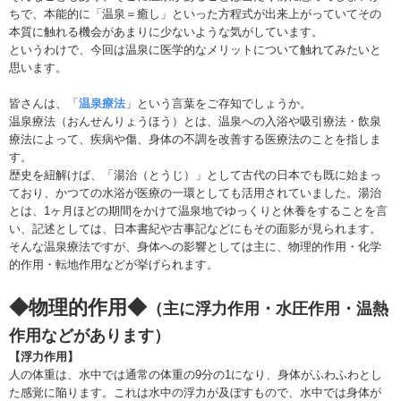
ちで、本能的に「温泉＝癒し」といった方程式が出来上がっていてその
本質に触れる機会があまりに少ないような気がしています。
というわけで、今回は温泉に医学的なメリットについて触れてみたいと
思います。
皆さんは、「
温泉療法
」という言葉をご存知でしょうか。
温泉療法（おんせんりょうほう）とは、温泉への入浴や吸引療法・飲泉
療法によって、疾病や傷、身体の不調を改善する医療法のことを指しま
す。
歴史を紐解けば、「湯治（とうじ）」として古代の日本でも既に始まっ
ており、かつての水浴が医療の一環としても活用されていました。湯治
とは、1ヶ月ほどの期間をかけて温泉地でゆっくりと休養をすることを言
い、記述としては、日本書紀や古事記などにもその面影が見られます。
そんな温泉療法ですが、身体への影響としては主に、物理的作用・化学
的作用・転地作用などが挙げられます。
◆物理的作用◆
（主に浮力作用・水圧作用・温熱
作用などがあります）
【浮力作用】
人の体重は、水中では通常の体重の9分の1になり、身体がふわふわとし
た感覚に陥ります。これは水中の浮力が及ぼすもので、水中では身体が