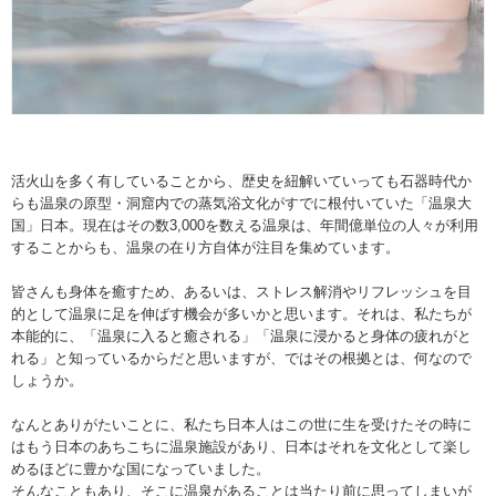
活火山を多く有していることから、歴史を紐解いていっても石器時代か
らも温泉の原型・洞窟内での蒸気浴文化がすでに根付いていた「温泉大
国」日本。現在はその数3,000を数える温泉は、年間億単位の人々が利用
することからも、温泉の在り方自体が注目を集めています。
皆さんも身体を癒すため、あるいは、ストレス解消やリフレッシュを目
的として温泉に足を伸ばす機会が多いかと思います。それは、私たちが
本能的に、「温泉に入ると癒される」「温泉に浸かると身体の疲れがと
れる」と知っているからだと思いますが、ではその根拠とは、何なので
しょうか。
なんとありがたいことに、私たち日本人はこの世に生を受けたその時に
はもう日本のあちこちに温泉施設があり、日本はそれを文化として楽し
めるほどに豊かな国になっていました。
そんなこともあり、そこに温泉があることは当たり前に思ってしまいが