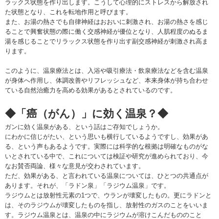
ラックス状態を作り出します。こうして心理的にストレスから解放され
た状態となり、これを転地作用と呼びます。
また、お湯の熱さでも自律神経はおおいに刺激され、お湯の熱さを感じ
ることで興奮状態の際に働く交感神経が優位となり、人肌程度のぬるま
湯を感じることでリラックス状態を作り出す副交感神経が刺激され高ま
ります。
このように、温泉療法とは、入浴や吸引療法・飲泉療法などを含む温泉
が身体へ作用し、体調改善やリフレッシュなど、本来身体が持ち合わせ
ている自然治癒力を高める効果があるとされているのです。
◆「癌（がん）」に効く温泉？◆
ガンに効く温泉がある、という話はご存知でしょうか。
にわかに信じがたい、という思いも横行しているようですし、効果があ
る、という声もあるようです。実際には科学的な根拠は明確なものがな
いとされている中で、これについては検証や研究が進められており、今
なお賛否両論、様々な意見が交わされています。
ただ、効果がある、と言われている温泉については、ひとつの共通点が
あります。それが、「ラドン泉」「ラジウム温泉」です。
ラジウムとは放射性元素の1つで、ウランが壊変したもの。更にラドンと
は、そのラジウムが壊変したものを指し、放射性のガスのことをいいま
す。ラジウム温泉とは、温泉の中にラジウムが溶けこんだもののこと