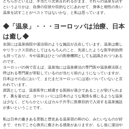
どちらかといえば、手当たり次第言われるがまま、それらの温泉を試す
というよりかは、自身の症状や目的などにあわせて、身体と相性の良い
温泉を試すことがベストではないかな、と私は思っています。
◆「温泉」・・・ヨーロッパは治療、日本
は癒し◆
全国には温泉病院や湯治宿のような施設が点在しています。温泉は癒し
やリラックス目的としてはもちろんのこと、先述したような医学的効用
も持っており、今や温泉はひとつの医療機関としても認識されつつある
のです。
ヨーロッパの例で言えば、温泉地には温泉療法の専門医や温泉療法医と
呼ばれる専門家が常駐しているのが当たり前のようになっていますが、
日本はその点において、まだまだヨーロッパには追いついていないと言
われています。
原因としては、温泉医学に精通する医師が過少であることが挙げられま
す。裏を返せば、ヨーロッパには日本のような風情を感じるような温泉
は少なく、どちらかといえばカルテ片手に医療目的で入浴する温泉施設
が多いということです。
私は日本の趣きある景観と歴史ある温泉宿の和の心、みたいなものが好
きで、それでこそ心身共に癒される感覚がありますが、もし仮に湯治や