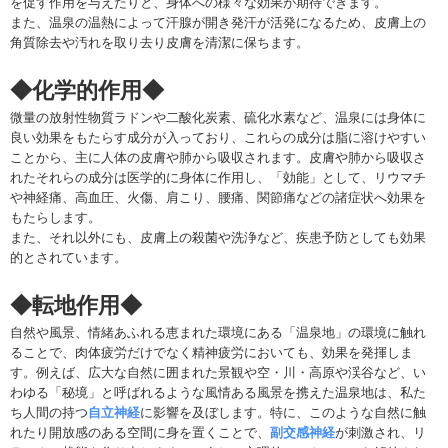
を促す作用を与えたりと、身体への様々な効果が期待できます。
また、温泉の温熱によって汗腺が開き発汗が活発になるため、皮膚上の
角質除去や汚れを取り去り皮膚を清潔に保ちます。
◆化学的作用◆
微量の放射性物質ラドンや二酸化炭素、硫化水素など、温泉には身体に
良い効果をもたらす成分が入っており、これらの成分は脂に溶けやすい
ことから、主に人体の皮膚や肺から吸収されます。皮膚や肺から吸収さ
れたそれらの成分は医学的に身体に作用し、「効能」として、リウマチ
や神経痛、高血圧、火傷、肩こり、腰痛、関節痛などの諸症状へ効果を
もたらします。
また、それ以外にも、皮膚上の殺菌や洗浄など、疾患予防としても効果
的とされています。
◆転地作用◆
自然や風景、情緒あふれる恵まれた環境にある「温泉地」の環境に触れ
ることで、肉体疲労だけでなく精神疲労においても、効果を発揮しま
す。例えば、広大な自然に囲まれた景観や空・川・高原や渓谷など、い
わゆる「秘境」と呼ばれるような風情ある風景を携えた温泉地は、私た
ち人間の持つ
自立神経
に影響を及ぼします。特に、このような自然に触
れたり開放感のある空間に身を置くことで、
副交感神経
が刺激され、リ