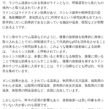
で、ラジウム温泉から出る気体がラドンとなり、呼吸器官から私たちの
体内へと取り込まれていきます。
ラドンにはマイナスイオン効果があり、ストレス緩和や精神安定の促
進、免疫機能UP、老化防止などに作用するという研究結果も出ており、
医学的にガンに効果的であると謳っている施設や温泉、医院などが実際
にあるようです。
ラドン泉やラジウム温泉などのように、微量の放射線を効果的に身体に
取り入れることでガン抑制遺伝子として代表的なp53を活性化させること
が出来るという研究結果もあり、このような微量の放射線による効果
は、「ホルミシス効果」と呼称されています。
ホルミシス効果とは、多量に用いると有害となる物質を、微量に用いる
ことで有益な効果をもたらすことを指し、微量の放射線を発するラドン
泉やラジウム温泉に入浴することは、ラドン治療などとも呼ばれ、今注
目を集めています。
ガンに効果がある、とされている温泉は、秋田県の玉川温泉、福島県の
やわらぎ温泉、山梨県の増冨温泉、群馬県の奈女沢温泉、鳥取県の三朝
温泉、鳥取県の関金温泉など、全国に点在しています。
しかしながら、昨今の災害の影響もあり、放射線泉へは良い印象を持っ
ていない方が多いのも現状です。