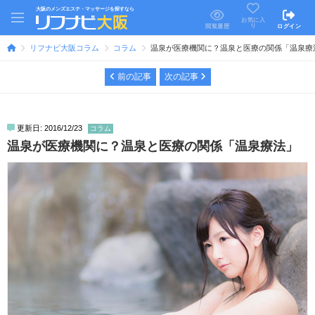
大阪のメンズエステ・マッサージを探すなら
お気に入
り
閲覧履歴
ログイン
リフナビ大阪コラム
コラム
温泉が医療機関に？温泉と医療の関係「温泉療
前の記事
次の記事
更新日: 2016/12/23
コラム
温泉が医療機関に？温泉と医療の関係「温泉療法」