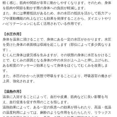
軽く感じ、筋肉や関節が非常に動かしやすくなります。そのため、身体
を筋肉や関節を動かす際の身体への負担が軽減します。
また、水には摩擦抵抗があるため、水の水圧の抵抗を活かして筋力アッ
プや運動機能の向上などにも効果を発揮することから、ダイエットやリ
ハビリテーションにも広く活用されている作用です。
【水圧作用】
身体を温泉に浸けることで、身体にある一定の水圧がかかります。水圧
を受けた身体の表面積は収縮を起こします（部位によって多少異なりま
す）。
むくんだ身体は疲労感を生みますが、その状態の身体に水圧をかけるこ
とで、むくみの原因となる身体の中の水分が上へ上へと押し上げられ、
ある程度のマッサージ効果となって身体をほぐしてむくみを改善しま
す。
また、水圧のかかった状態で呼吸をすることにより、呼吸器官の働きが
上昇、強化されます。
【温熱作用】
温泉に入浴することによって、血行や皮膚、筋肉などに良い影響を与
え、血行促進を促す作用のことを指します。
温熱効果によって、ある一定の疾患への効果が得られたり、高温・低温
の温度利用によっては、麻酔のような作用をもたらしたり、リラックス