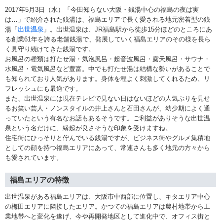
2017年5月3日（水）「今田知らない大阪・銭湯中心の福島の夜は実
は…」で紹介された銭湯は、福島エリアで長く愛される地元密着型の銭
湯「
出世温泉
」。出世温泉は、JR福島駅から徒歩15分ほどのところにあ
る創業61年を誇る老舗銭湯で、発展していく福島エリアのその様を長ら
く見守り続けてきた銭湯です。
お風呂の種類は打たせ湯・気泡風呂・超音波風呂・露天風呂・サウナ・
水風呂・電気風呂など豊富。中でも打たせ湯は結構な勢いがあることで
も知られており人気があります。身体を程よく刺激してくれるため、リ
フレッシュにも最適です。
また、出世温泉には現在テレビで見ない日はないほどの人気ぶりを見せ
るお笑い芸人・ノンスタイルの井上さんと石田さんが、幼少期によく通
っていたという有名なお話もあるそうです。ご利益がありそうな出世温
泉という名だけに、縁起が良さそうな印象を受けますね。
住宅街にひっそりと佇んでいる銭湯ですが、ビジネス街やグルメ集積地
としての顔を持つ福島エリアにあって、常連さんも多く地元の方々から
も愛されています。
福島エリアの特徴
出世温泉がある福島エリアは、大阪市中西部に位置し、キタエリア中心
の梅田エリアに隣接したエリア。かつての福島エリアは農村地帯から工
業地帯へと変化を遂げ、今や再開発地区として進化中で、オフィス街と