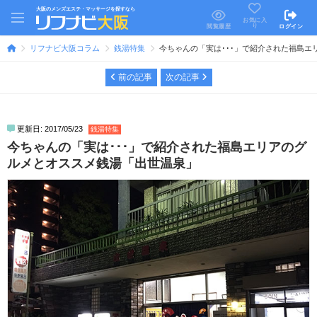
大阪のメンズエステ・マッサージを探すなら
お気に入
り
閲覧履歴
ログイン
リフナビ大阪コラム
銭湯特集
今ちゃんの「実は･･･」で紹介された福島
前の記事
次の記事
更新日: 2017/05/23
銭湯特集
今ちゃんの「実は･･･」で紹介された福島エリアのグ
ルメとオススメ銭湯「出世温泉」