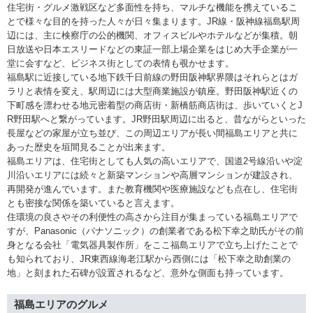
住宅街・グルメ激戦区など多面性を持ち、マルチな機能を携えているこ
とで様々な目的を持った人々が日々集まります。JR線・阪神線福島駅周
辺には、主に検察庁の公的機関、オフィスビルやホテルなどが集積。朝
日放送や日本エスリードなどの東証一部上場企業をはじめ大手企業が一
堂に会すなど、ビジネス街としての表情も覗かせます。
福島駅に近接している地下鉄千日前線の野田阪神駅界隈はそれらとはガ
ラリと表情を変え、駅周辺には大型商業施設が鎮座。野田阪神駅近くの
下町感を漂わせる地元密着型の商店街・新橋筋商店街は、歩いていくとJ
R野田駅へと繋がっています。JR野田駅周辺に出ると、昔ながらといった
長屋などの家屋が立ち並び、この周辺エリアが長い間福島エリアと共に
あった歴史を垣間見ることが出来ます。
福島エリアは、住宅街としても人気の高いエリアで、国道2号線沿いや淀
川沿いエリアには続々と新築マンションや高層マンションが建設され、
再開発が進んでいます。また教育機関や医療施設なども点在し、住宅街
とも密接な関係を築いていると言えます。
住環境の良さやその利便性の高さから注目が集まっている福島エリアで
すが、Panasonic（パナソニック）の創業者である松下幸之助氏がその前
身となる会社「電気器具製作所」をここ福島エリアで立ち上げたことで
も知られており、JR東西線海老江駅から西側には「松下幸之助創業の
地」と刻まれた石碑が設置されるなど、意外な側面も持っています。
福島エリアのグルメ