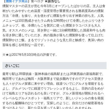
【
燻製イナダ商店
】食べログ ★
該当なし
燻製マスターの店主が営む今年3月にオープンしたばかりの店。主人は食
材がいたみやすいため温度・湿度管理が重要視される難易度高めの燻製
方法「冷燻」を操り、火を使わずに燻製を作り出す神業の持ち主。人気
メニューは10日熟成させたラム肉を12時間かけて冷燻したかぶりつきラ
ムチョップ。他、冷燻たらこを贅沢に使った燻製タラコパスタも大人
気。オススメのシメは、溶き卵と一緒に1分瞬間燻製した国産和牛もも肉
を溶き卵に通していただき、肉の脂身が落ちた燻製卵を使って仕上げた
燻製卵かけご飯。まるでリゾットのような見た目と触感で、奥深い肉の
旨味を感じる特別な一品です。
※★は2017年5月10日時点の評価です。
さいごに
最寄り駅はJR環状線・阪神本線の福島駅またはJR東西線の新福島駅で、
梅田寄りであれば梅田・大阪界隈まで徒歩圏内ですのでアクセス至便さ
も人々がグルメ探索に来やすい理由。銭湯ついでにグルメを堪能するも
よし、グルメついでに銭湯でリフレッシュするもよし。目的の店をめが
けて福島エリアを訪れるのも良いですが、グルメ新境地が開拓されるハ
イレベルなグルメスポット・福島エリアで、新しいジャンルの食を発掘
するのも醍醐味のひとつです。宝探しのように、自分だけの秘密基地を
見つけるように、新たな店を巡っても楽しいかもしれませんね。