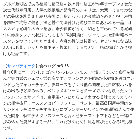
グルメ激戦区である福島に繁盛店を数々持つ店主が昨年オープンさせた
次世代型寿司店。人気の鉄板焼き鯖寿司のシャリは、大葉・ミョウガな
どの薬味を馴染ませ練り寿司に。脂たっぷりの金華鯖をのせた押し寿司
を鉄板で均等に焼き、酒と醤油で味付けた遊びココロあふれる一品。オ
ススメは尾崎牛のカツ巻き。希少価値が高く、幻とも言われている尾崎
牛の赤身をレアな状態になるよう10秒間揚げ、シャリにのせ酢味噌ベー
スタレをつけていただきます。赤身の旨味は抜群で、ヤミツキになる味
わいは必見。シャリを白ネギ・桜エビ・ミョウガと一緒に揚げたかき揚
げも絶品です。
【
サンパティーク
】食べログ ★
3.33
昨年6月にオープンしたばかりのフレンチバル。本場フランスで修行を積
んだ実力派のシェフが営む店です。フランスの4種類の小麦粉を独自ブレ
ンドしたフォカッチャに、豚ロースをじくり低温調理した自家製ハムを
はみ出るほど挟み込み、ベシャメルソースとチーズでパンを覆ったクロ
ックムッシュサンドは、自家製ハムだからこそ出せる旨味とカリカリパ
ンの相性抜群！オススメはビーフシチューサンド。最高級国産牛頬肉を
サンドイッチにマッチするようにブランデーやワインで4時間煮込んで作
った肉を、特性デミグラスソースと合わせチーズ・トマトなどと一緒に
挟み込んだ贅沢すぎる一品。これだけのために足を運びたくなる特別感
です。