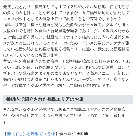
先述したとおり、福島エリアはオフィス街やホテル集積地、住宅街など
の多くの面を持つことが知られていますが、近年福島駅周辺が新たなグ
ルメスポットとして人気急上昇中であることをご存知でしょうか？
福島エリアは、様々な趣向を凝らした飲食店が日々展開。グルメな街・
大阪の中でも特に飲食店の新規展開が顕著であり、グルメ激戦区だから
こそ他には類を見ない、斬新なアイディアを結集したような次世代グル
メが次々と生まれているのです。そのため、グルメに常にアンテナを張
っている舌の肥えたお客が足繁く福島エリアに通い、我先にと新規開拓
にいそしんでいるとも言います。
昔ながらの商店街内の飲食店や、JR環状線の高架下に軒を連ねるこだわ
りいっぱいの店、行列の絶えないラーメン店、肉バルや居酒屋、コンセ
プトバーや隠れ家スタイルの飲食店などなど、至高のメニューと新しい
発想とが結びつき凝縮された店がどんどんオープンしており、様々なメ
ディア媒体でもグルメ界の注目株として脚光を浴びています。
番組内で紹介された福島エリアのお店
そんな新たなグルメ発信地でもあるここ福島エリアのオススメ飲食店
が、今回の番組内でいくつか放送されていましたので、ご紹介致しま
す。
【
鮓（すし）と鉄板 さくやま
】食べログ ★
3.55