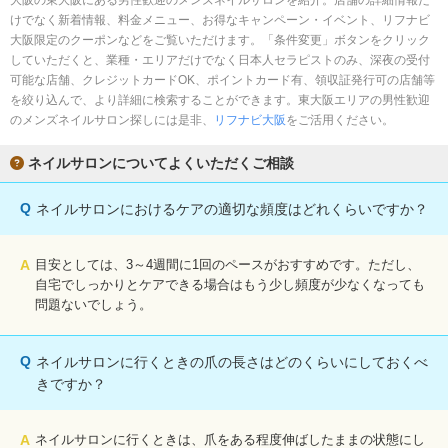
大阪の東大阪にある男性歓迎のメンズネイルサロンを紹介。店舗の詳細情報だ
完全個室
半個室あり
けでなく新着情報、料金メニュー、お得なキャンペーン・イベント、リフナビ
大阪限定のクーポンなどをご覧いただけます。「条件変更」ボタンをクリック
ペアルームあり
シャワー室完備
していただくと、業種・エリアだけでなく日本人セラピストのみ、深夜の受付
可能な店舗、クレジットカードOK、ポイントカード有、領収証発行可の店舗等
フットバスあり
岩盤浴あり
を絞り込んで、より詳細に検索することができます。東大阪エリアの男性歓迎
のメンズネイルサロン探しには是非、
リフナビ大阪
をご活用ください。
専用駐車場あり
有資格者在籍
ネイルサロンについてよくいただくご相談
日本人スタッフのみ
女性スタッフのみ
スタッフ指名可
Ｗセラピスト
Q
ネイルサロンにおけるケアの適切な頻度はどれくらいですか？
駅から徒歩5分以内
A
目安としては、3～4週間に1回のペースがおすすめです。ただし、
自宅でしっかりとケアできる場合はもう少し頻度が少なくなっても
こだわり条件を変更
問題ないでしょう。
閉じる
Q
ネイルサロンに行くときの爪の長さはどのくらいにしておくべ
きですか？
A
ネイルサロンに行くときは、爪をある程度伸ばしたままの状態にし