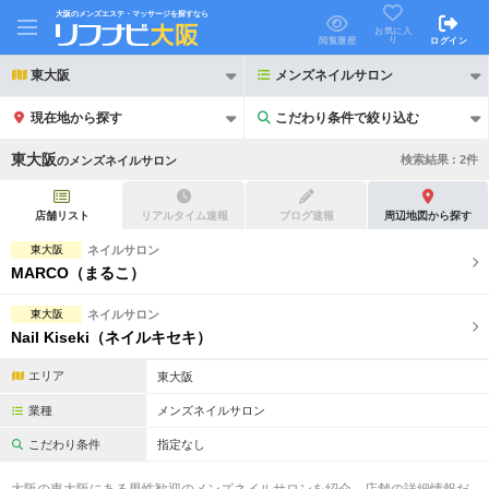
大阪のメンズエステ・マッサージを探すなら
お気に入
り
閲覧履歴
ログイン
東大阪
メンズネイルサロン
現在地から探す
こだわり条件で絞り込む
こだわり条件で絞り込む
東大阪
検索結果 :
2
件
の
メンズネイルサロン
店舗リスト
リアルタイム速報
ブログ速報
周辺地図から探す
東大阪
ネイルサロン
MARCO（まるこ）
21時以降も受付
24時以降も受付
東大阪
ネイルサロン
初回割引あり
リピーター割引あり
Nail Kiseki（ネイルキセキ）
団体割引
ポイントカード有
エリア
東大阪
キャッシュレス決済OK
領収証発行可
業種
メンズネイルサロン
こだわり条件
指定なし
2名様歓迎
団体様歓迎