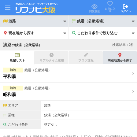
大阪のメンズエステ・マッサージを探すなら
お気に入
り
閲覧履歴
ログイン
淡路
銭湯（公衆浴場）
現在地から探す
こだわり条件で絞り込む
こだわり条件で絞り込む
淡路
検索結果 :
2
件
の
銭湯（公衆浴場）
店舗リスト
リアルタイム速報
ブログ速報
周辺地図から探す
淡路
銭湯（公衆浴場）
平和湯
21時以降も受付
24時以降も受付
淡路
銭湯（公衆浴場）
初回割引あり
リピーター割引あり
昭和湯
団体割引
ポイントカード有
エリア
淡路
キャッシュレス決済OK
領収証発行可
業種
銭湯（公衆浴場）
こだわり条件
指定なし
2名様歓迎
団体様歓迎