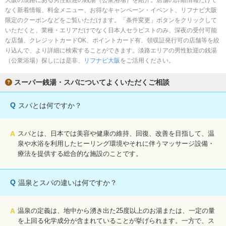
大阪の淡路にある男性歓迎の銭湯（公衆浴場）を紹介。店舗の詳細情報だけで
完全個室
半個室あり
なく新着情報、料金メニュー、お得なキャンペーン・イベント、リフナビ大阪
限定のクーポンなどをご覧いただけます。「条件変更」ボタンをクリックして
ペアルームあり
シャワー室完備
いただくと、業種・エリアだけでなく日本人セラピストのみ、深夜の受付可能
な店舗、クレジットカードOK、ポイントカード有、領収証発行可の店舗等を絞
フットバスあり
岩盤浴あり
り込んで、より詳細に検索することができます。淡路エリアの男性歓迎の銭湯
（公衆浴場）探しには是非、
リフナビ大阪
をご活用ください。
専用駐車場あり
有資格者在籍
スーパー銭湯・スパについてよくいただくご相談
日本人スタッフのみ
女性スタッフのみ
スタッフ指名可
Ｗセラピスト
Q
スパとは何ですか？
駅から徒歩5分以内
A
スパとは、日本では美容や健康の維持、回復、改善を目指して、温
泉や水浴を利用したヒーリング環境やそれに伴うマッサージ設備・
こだわり条件を変更
療法を提供する総合的な施設のことです。
閉じる
Q
温泉とスパの違いは何ですか？
A
温泉の定義は、地中から湧き出た25度以上のお湯または、一定の量
を上回る化学成分が含まれていることが挙げられます。一方で、ス