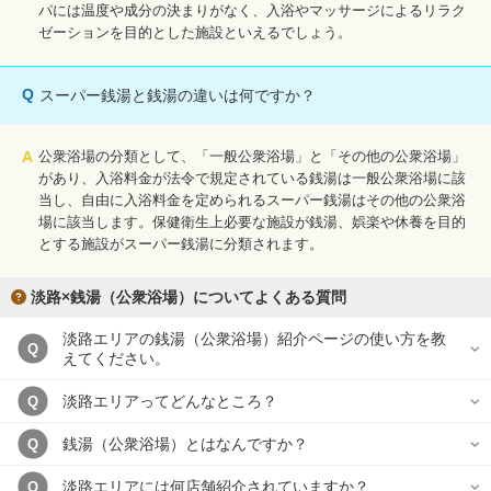
パには温度や成分の決まりがなく、入浴やマッサージによるリラク
ゼーションを目的とした施設といえるでしょう。
Q
スーパー銭湯と銭湯の違いは何ですか？
A
公衆浴場の分類として、「一般公衆浴場」と「その他の公衆浴場」
があり、入浴料金が法令で規定されている銭湯は一般公衆浴場に該
当し、自由に入浴料金を定められるスーパー銭湯はその他の公衆浴
場に該当します。保健衛生上必要な施設が銭湯、娯楽や休養を目的
とする施設がスーパー銭湯に分類されます。
淡路×銭湯（公衆浴場）についてよくある質問
淡路エリアの銭湯（公衆浴場）紹介ページの使い方を教
Q
えてください。
淡路エリアってどんなところ？
Q
銭湯（公衆浴場）とはなんですか？
Q
淡路エリアには何店舗紹介されていますか？
Q