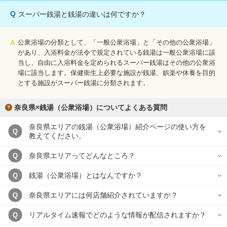
Q
スーパー銭湯と銭湯の違いは何ですか？
A
公衆浴場の分類として、「一般公衆浴場」と「その他の公衆浴場」
があり、入浴料金が法令で規定されている銭湯は一般公衆浴場に該
当し、自由に入浴料金を定められるスーパー銭湯はその他の公衆浴
場に該当します。保健衛生上必要な施設が銭湯、娯楽や休養を目的
とする施設がスーパー銭湯に分類されます。
奈良県×銭湯（公衆浴場）についてよくある質問
奈良県エリアの銭湯（公衆浴場）紹介ページの使い方を
Q
教えてください。
奈良県エリアってどんなところ？
Q
銭湯（公衆浴場）とはなんですか？
Q
奈良県エリアには何店舗紹介されていますか？
Q
リアルタイム速報でどのような情報が配信されますか？
Q