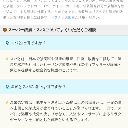
いただくと、業種・エリアだけでなく日本人セラピストのみ、深夜の受付可能
完全個室
半個室あり
な店舗、クレジットカードOK、ポイントカード有、領収証発行可の店舗等を絞
り込んで、より詳細に検索することができます。奈良県エリアの男性歓迎の銭
ペアルームあり
シャワー室完備
湯（公衆浴場）探しには是非、
リフナビ大阪
をご活用ください。
フットバスあり
岩盤浴あり
スーパー銭湯・スパについてよくいただくご相談
専用駐車場あり
有資格者在籍
Q
スパとは何ですか？
日本人スタッフのみ
女性スタッフのみ
スタッフ指名可
Ｗセラピスト
A
スパとは、日本では美容や健康の維持、回復、改善を目指して、温
泉や水浴を利用したヒーリング環境やそれに伴うマッサージ設備・
駅から徒歩5分以内
療法を提供する総合的な施設のことです。
こだわり条件を変更
Q
温泉とスパの違いは何ですか？
閉じる
A
温泉の定義は、地中から湧き出た25度以上のお湯または、一定の量
を上回る化学成分が含まれていることが挙げられます。一方で、ス
パには温度や成分の決まりがなく、入浴やマッサージによるリラク
ゼーションを目的とした施設といえるでしょう。