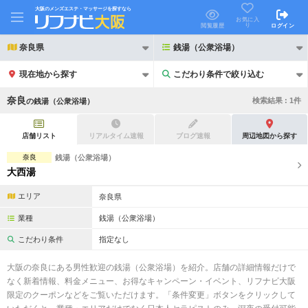
大阪のメンズエステ・マッサージを探すなら
お気に入
り
閲覧履歴
ログイン
奈良県
銭湯（公衆浴場）
現在地から探す
こだわり条件で絞り込む
こだわり条件で絞り込む
奈良
検索結果 :
1
件
の
銭湯（公衆浴場）
店舗リスト
リアルタイム速報
ブログ速報
周辺地図から探す
奈良
銭湯（公衆浴場）
大西湯
21時以降も受付
24時以降も受付
エリア
奈良県
初回割引あり
リピーター割引あり
業種
銭湯（公衆浴場）
団体割引
ポイントカード有
こだわり条件
指定なし
キャッシュレス決済OK
領収証発行可
大阪の奈良にある男性歓迎の銭湯（公衆浴場）を紹介。店舗の詳細情報だけで
なく新着情報、料金メニュー、お得なキャンペーン・イベント、リフナビ大阪
2名様歓迎
団体様歓迎
限定のクーポンなどをご覧いただけます。「条件変更」ボタンをクリックして