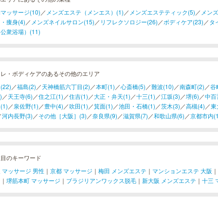
マッサージ(10)
／
メンズエステ（メンエス）(1)
／
メンズエステティック(5)
／
メンズ
・痩身(4)
／
メンズネイルサロン(15)
／
リフレクソロジー(26)
／
ボディケア(23)
／
タ
公衆浴場）(11)
フレ・ボディケアのあるその他のエリア
22)
／
福島(2)
／
天神橋筋六丁目(2)
／
本町(1)
／
心斎橋(5)
／
難波(10)
／
南森町(2)
／
谷町
)
／
天王寺(6)
／
住之江(1)
／
住吉(1)
／
大正・弁天(1)
／
十三(1)
／
江坂(3)
／
堺(6)
／
中百舌
(1)
／
泉佐野(1)
／
豊中(4)
／
吹田(1)
／
箕面(1)
／
池田・石橋(1)
／
茨木(3)
／
高槻(4)
／
東
／
河内長野(3)
／
その他［大阪］(3)
／
奈良県(9)
／
滋賀県(7)
／
和歌山県(6)
／
京都市内(1
注目のキーワード
 マッサージ 男性
｜
京都 マッサージ
｜
梅田 メンズエステ
｜
マンションエステ 大阪
｜
ジ
｜
堺筋本町 マッサージ
｜
ブラジリアンワックス脱毛
｜
新大阪 メンズエステ
｜
十三 