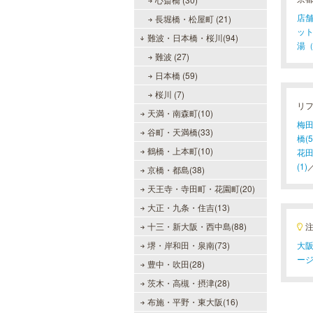
店舗
長堀橋・松屋町 (21)
ット
難波・日本橋・桜川(94)
湯（
難波 (27)
日本橋 (59)
桜川 (7)
リ
天満・南森町(10)
梅田(
谷町・天満橋(33)
橋(5
鶴橋・上本町(10)
花田
(1)
京橋・都島(38)
天王寺・寺田町・花園町(20)
大正・九条・住吉(13)
十三・新大阪・西中島(88)
堺・岸和田・泉南(73)
大阪
ー
豊中・吹田(28)
茨木・高槻・摂津(28)
布施・平野・東大阪(16)