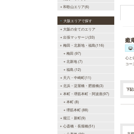
和歌山エリア(6)
大阪エリアで探す
大阪の全てのエリア
出張マッサージ(33)
癒
梅田・北新地・福島(116)
梅田 (97)
心と
北新地 (7)
コー
福島 (12)
天六・中崎町(11)
北浜・淀屋橋・肥後橋(3)
下記
本町・堺筋本町・阿波座(97)
本町 (8)
堺筋本町 (88)
堀江・新町(9)
心斎橋・長堀橋(51)
京
心斎橋 (30)