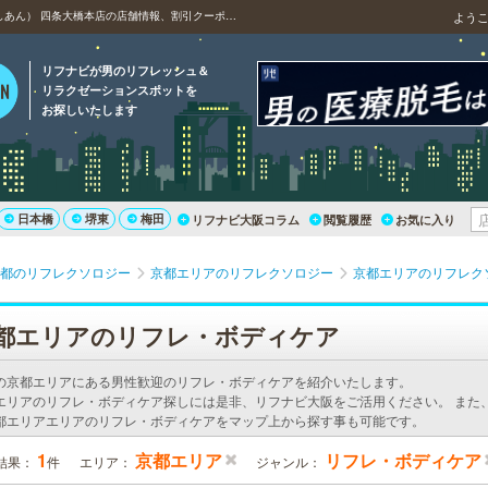
京都市内のボディケア、リフレクソロジー、癒庵（いやしあん） 四条大橋本店の店舗情報、割引クーポン、アクセス情報について
よう
リフナビが男のリフレッシュ＆
リラクゼーションスポットを
お探しいたします
日本橋
堺東
梅田
リフナビ大阪コラム
閲覧履歴
お気に入り
都のリフレクソロジー
京都エリアのリフレクソロジー
京都エリアのリフレク
都エリアのリフレ・ボディケア
の京都エリアにある男性歓迎のリフレ・ボディケアを紹介いたします。
エリアのリフレ・ボディケア探しには是非、リフナビ大阪をご活用ください。 また
都エリアエリアのリフレ・ボディケアをマップ上から探す事も可能です。
1
京都エリア
リフレ・ボディケア
結果：
件
エリア：
ジャンル：