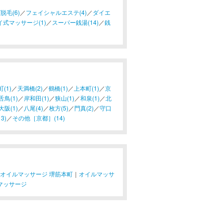
脱毛(6)
／
フェイシャルエステ(4)
／
ダイエ
イ式マッサージ(1)
／
スーパー銭湯(14)
／
銭
(1)
／
天満橋(2)
／
鶴橋(1)
／
上本町(1)
／
京
鳥(1)
／
岸和田(1)
／
狭山(1)
／
和泉(1)
／
北
大阪(1)
／
八尾(4)
／
枚方(5)
／
門真(2)
／
守口
3)
／
その他［京都］(14)
オイルマッサージ 堺筋本町
｜
オイルマッサ
マッサージ