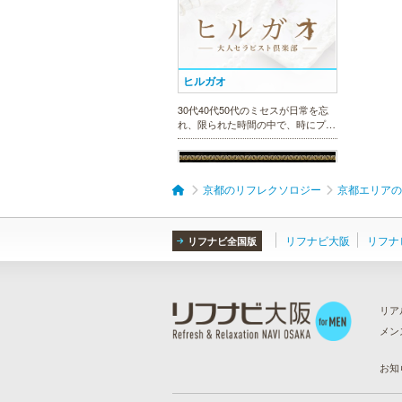
ヒルガオ
30代40代50代のミセスが日常を忘
れ、限られた時間の中で、時にプロ
フェッショナルに、時に恋人らしく
大人セラピストの魅力を存分に発揮
します。
京都のリフレクソロジー
京都エリアの
リフナビ大阪
リフナ
リフナビ全国版
美魔女セラピー 梅田店
地下鉄梅田駅より徒歩5分。洗練さ
れた美魔女による究極の癒しをご堪
リア
能ください。
メン
ら
）
お知