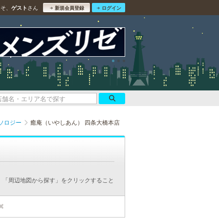
こそ、
さん
ゲスト
新規会員登録
ログイン
ソロジー
癒庵（いやしあん） 四条大橋本店
、「周辺地図から探す」をクリックすること