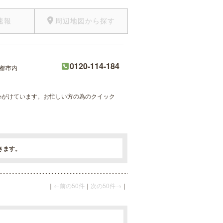
速報
周辺地図から探す
0120-114-184
都市内
心がけています。お忙しい方の為のクイック
きます。
｜
←前の50件
｜
次の50件→
｜