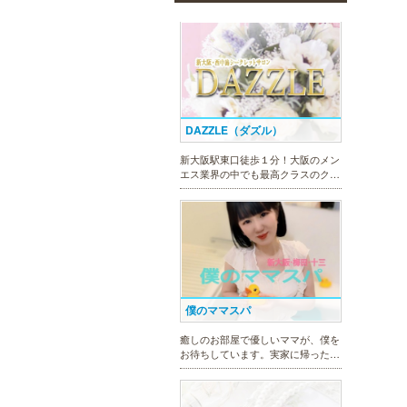
イベートルームにお越し頂くのが難
しい方でも出張での対応もしており
ますので何なりとお申し付けくださ
い。
DAZZLE（ダズル）
新大阪駅東口徒歩１分！大阪のメン
エス業界の中でも最高クラスのクオ
リティ!!厳選に厳選を重ねたセラピ
ストが何度も何度もトレーニングを
受け実現しました。日々の疲れを解
きほぐす極上のお時間をご堪能くだ
さい。
僕のママスパ
癒しのお部屋で優しいママが、僕を
お待ちしています。実家に帰ったよ
うにくつろいで、暖かな母の愛に包
まれて下さい。心身ともの安らぎと
最高の癒しが貴方を待っています。