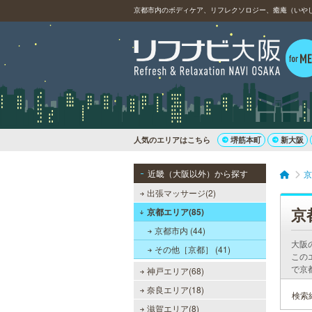
人気のエリアはこちら
堺筋本町
新大阪
近畿（大阪以外）から探す
京
出張マッサージ(2)
京
京都エリア(85)
京都市内 (44)
大阪
その他［京都］ (41)
この
で京
神戸エリア(68)
奈良エリア(18)
検索
滋賀エリア(8)