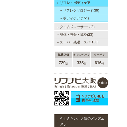
リフレ・ボディケア
優しさと気遣いを忘れない…。大人
リフレクソロジー (139)
女性専門サロン♪至福の癒しを、お
ボディケア (151)
約束致します。
タイ古式マッサージ(8)
整体・整骨・鍼灸(23)
スーパー銭湯・スパ(150)
掲載店舗
キャンペーン
クーポン
当たりSPA 日本橋店
729
335
616
店
店
件
当店では、少しでも多くのお客様に
ご利用して頂く為に無料専用駐車場
を完備しております。★完全個室★
お客様に『当たり』と思ってもらえ
る様ルックス、施術レベルを極めた
セラピストがマッサージをご提供致
します。
LA BELLA 日本橋・堺筋本
町・谷町ルーム（ラベーラ）
今行きたい、人気のメンズエ
若い女性にはない大人の魅力を存分
ステ
に味わってくださいませ。またプラ