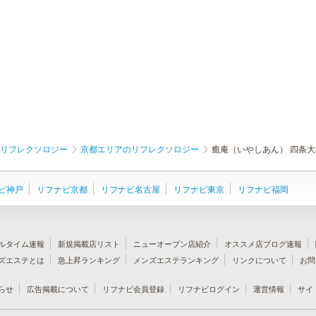
リフレクソロジー
京都エリアのリフレクソロジー
癒庵（いやしあん） 四条
ビ神戸
リフナビ京都
リフナビ名古屋
リフナビ東京
リフナビ福岡
ルタイム速報
新規掲載店リスト
ニューオープン店紹介
オススメ店ブログ速報
ズエステとは
急上昇ランキング
メンズエステランキング
リンクについて
お問
らせ
広告掲載について
リフナビ会員登録
リフナビログイン
運営情報
サイ