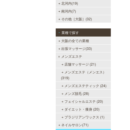
北河内(19)
南河内(7)
その他［大阪］(32)
業種で探す
大阪の全ての業種
出張マッサージ(33)
メンズエステ
店舗マッサージ (21)
メンズエステ（メンエス）
sirena I（シレーナ）
(319)
可愛いが溢れる!!ふたりきりの空間
メンズエステティック (24)
で厳選セラピストたちが貴方の日頃
の疲れを癒す。洗練の技術とおもて
メンズ脱毛 (28)
なしで身も心も満たされる至福の時
間をお楽しみいただけます。
フェイシャルエステ (20)
ダイエット・痩身 (20)
ブラジリアンワックス (1)
ネイルサロン(71)
ミセス・ムーンR 大阪店