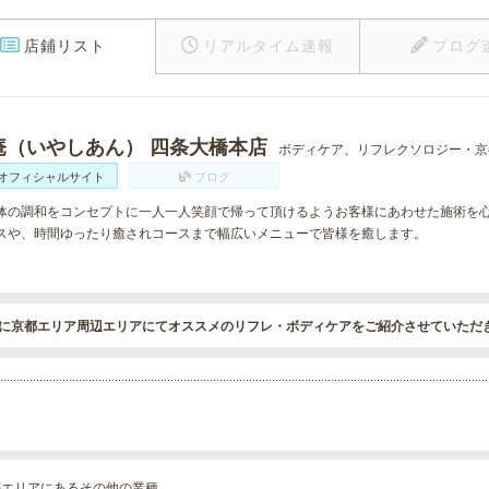
店鋪リスト
リアルタイム速報
ブログ
庵（いやしあん） 四条大橋本店
ボディケア、リフレクソロジー・京
オフィシャルサイト
ブログ
体の調和をコンセプトに一人一人笑顔で帰って頂けるようお客様にあわせた施術を
スや、時間ゆったり癒されコースまで幅広いメニューで皆様を癒します。
に京都エリア周辺エリアにてオススメのリフレ・ボディケアをご紹介させていただ
都エリアにあるその他の業種