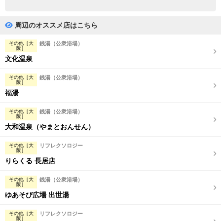
完全個室
半個室あり
ペアルームあり
シャワー室完備
周辺のオススメ店はこちら
フットバスあり
岩盤浴あり
その他［大
銭湯（公衆浴場）
阪］
文化温泉
専用駐車場あり
有資格者在籍
その他［大
銭湯（公衆浴場）
日本人スタッフのみ
女性スタッフのみ
阪］
福湯
スタッフ指名可
Ｗセラピスト
その他［大
銭湯（公衆浴場）
阪］
駅から徒歩5分以内
大和温泉（やまとおんせん）
こだわり条件を変更
その他［大
リフレクソロジー
阪］
りらくる 長居店
閉じる
その他［大
銭湯（公衆浴場）
阪］
ゆあそび広場 出世湯
その他［大
リフレクソロジー
阪］