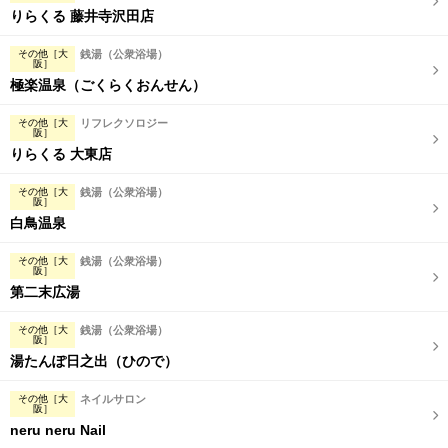
りらくる 藤井寺沢田店
その他［大
銭湯（公衆浴場）
阪］
極楽温泉（ごくらくおんせん）
その他［大
リフレクソロジー
阪］
りらくる 大東店
その他［大
銭湯（公衆浴場）
阪］
白鳥温泉
その他［大
銭湯（公衆浴場）
阪］
第二末広湯
その他［大
銭湯（公衆浴場）
阪］
湯たんぽ日之出（ひので）
その他［大
ネイルサロン
阪］
neru neru Nail