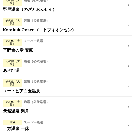
その他［大
銭湯（公衆浴場）
阪］
野里温泉（のざとおんせん）
その他［大
銭湯（公衆浴場）
阪］
KotobukiOnsen（コトブキオンセン）
その他［大
スーパー銭湯
阪］
平野台の湯 安庵
その他［大
銭湯（公衆浴場）
阪］
あさひ湯
その他［大
銭湯（公衆浴場）
阪］
ユートピア白玉温泉
その他［大
銭湯（公衆浴場）
阪］
天然温泉 満月
此花
スーパー銭湯
上方温泉 一休