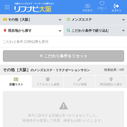
大阪のメンズエステ・マッサージを探すなら
お気に入
り
閲覧履歴
ログイン
その他［大阪］
メンズエステ
現在地から探す
こだわり条件で絞り込む
こだわり条件で絞り込む
こだわり条件:
21時以降も受付
こだわり条件をリセット
その他［大阪］
検索結果 :
0
件
の
メンズエステ・リラクゼーションサロン
21時以降も受付
24時以降も受付
初回割引あり
リピーター割引あり
店舗リスト
リアルタイム速報
ブログ速報
周辺地図から探す
団体割引
ポイントカード有
キャッシュレス決済OK
領収証発行可
条件に該当する店舗は見つかりませんでした。
2名様歓迎
団体様歓迎
検索条件を変更して再度、検索をお願いいたします。