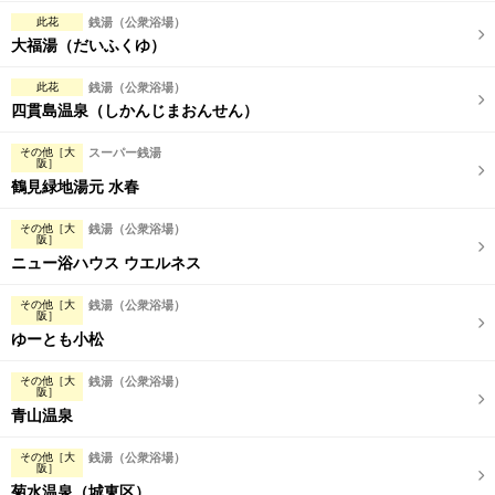
此花
銭湯（公衆浴場）
大福湯（だいふくゆ）
此花
銭湯（公衆浴場）
四貫島温泉（しかんじまおんせん）
その他［大
スーパー銭湯
阪］
鶴見緑地湯元 水春
その他［大
銭湯（公衆浴場）
阪］
ニュー浴ハウス ウエルネス
その他［大
銭湯（公衆浴場）
阪］
ゆーとも小松
その他［大
銭湯（公衆浴場）
阪］
青山温泉
その他［大
銭湯（公衆浴場）
阪］
菊水温泉（城東区）