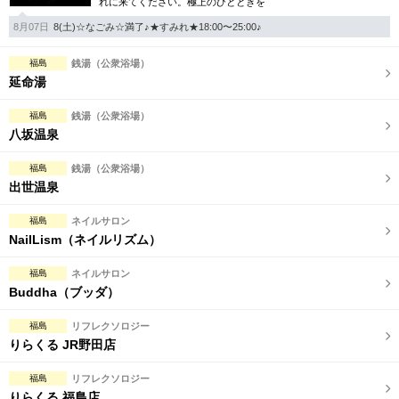
れに来てください。極上のひとときを
8月07日
8(土)☆なごみ☆満了♪★すみれ★18:00〜25:00♪
福島
銭湯（公衆浴場）
延命湯
福島
銭湯（公衆浴場）
八坂温泉
福島
銭湯（公衆浴場）
出世温泉
福島
ネイルサロン
NailLism（ネイルリズム）
福島
ネイルサロン
Buddha（ブッダ）
福島
リフレクソロジー
りらくる JR野田店
福島
リフレクソロジー
りらくる 福島店