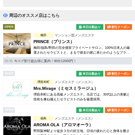
完全個室
半個室あり
ペアルームあり
シャワー室完備
周辺のオススメ店はこちら
フットバスあり
岩盤浴あり
OPEN
本日出勤あり
割引クーポン
梅田
マンション型メンズエステ
専用駐車場あり
有資格者在籍
PRINCE（プリンス）
梅田/福島/野田の完全個室プライベートサロン。100%日本人の厳
日本人スタッフのみ
女性スタッフのみ
選されたセラピストと、まるで彼女の家に来たかのようなプライ
ベート空間で癒しのひとときをお過ごし下さい。
スタッフ指名可
Ｗセラピスト
00:35
今スグ割で超お得に案内！90分12000円！
駅から徒歩5分以内
OPEN
本日出勤あり
割引クーポン
堺筋本町
メンズエステ（メンエス）
こだわり条件を変更
Mrs.Mirage（ミセスミラージュ）
堺筋本町にある高級メンズエステ。当店では、30代以上の美貌と
技術を兼ね備えたセラピストのみを厳選採用。
閉じる
OPEN
本日出勤あり
割引クーポン
福島
メンズエステ（メンエス）
AROMA OLA（アロマオーラ）
野田阪神駅より徒歩３分の好立地。日頃の疲れた心と身体を癒さ