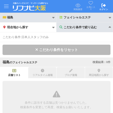
大阪のメンズエステ・マッサージを探すなら
お気に入
り
閲覧履歴
ログイン
福島
フェイシャルエステ
現在地から探す
こだわり条件で絞り込む
こだわり条件で絞り込む
こだわり条件:
日本人スタッフのみ
こだわり条件をリセット
福島
検索結果 :
0
件
の
フェイシャルエステ
21時以降も受付
24時以降も受付
初回割引あり
リピーター割引あり
店舗リスト
リアルタイム速報
ブログ速報
周辺地図から探す
団体割引
ポイントカード有
キャッシュレス決済OK
領収証発行可
条件に該当する店舗は見つかりませんでした。
2名様歓迎
団体様歓迎
検索条件を変更して再度、検索をお願いいたします。