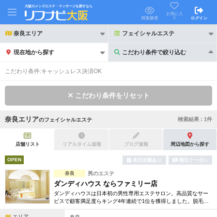
大阪のメンズエステ・マッサージを探すなら
お気に入
り
閲覧履歴
ログイン
奈良エリア
フェイシャルエステ
現在地から探す
こだわり条件で絞り込む
こだわり条件で絞り込む
こだわり条件:
キャッシュレス決済OK
こだわり条件をリセット
奈良エリア
検索結果 :
1
件
の
フェイシャルエステ
21時以降も受付
24時以降も受付
初回割引あり
リピーター割引あり
店舗リスト
リアルタイム速報
ブログ速報
周辺地図から探す
OPEN
本日出勤あり
割引クーポン
団体割引
ポイントカード有
奈良
男のエステ
キャッシュレス決済OK
領収証発行可
ダンディハウス ならファミリー店
ダンディハウスは日本初の男性専用エステサロン。高品質なサー
2名様歓迎
団体様歓迎
ビスで顧客満足度らキング4年連続で1位を獲得しました。脱毛や
フェイシャル、ダイエット等、お得な体験コースもございますの
エリア
で、是非ご覧下さい。