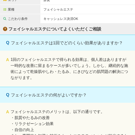
奈良
完全個室
半個室あり
業種
フェイシャルエステ
ペアルームあり
シャワー室完備
こだわり条件
キャッシュレス決済OK
フットバスあり
岩盤浴あり
フェイシャルエステについてよくいただくご相談
専用駐車場あり
有資格者在籍
Q
フェイシャルエステは1回でどのくらい効果がありますか？
日本人スタッフのみ
女性スタッフのみ
A
1回のフェイシャルエステで得られる効果は、個人差はありますが
スタッフ指名可
Ｗセラピスト
一時的な改善に留まるケースが多いでしょう。しかし、継続的な施
術によって乾燥肌やしわ・たるみ、にきびなどの肌問題の解決につ
駅から徒歩5分以内
ながります。
こだわり条件を変更
Q
フェイシャルエステの何がよいですか？
閉じる
A
フェイシャルエステのメリットは、以下の通りです。
・肌質やたるみの改善
・リラクゼーション効果
・自信の向上