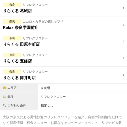
完全個室
半個室あり
奈良
リフレクソロジー
りらくる 葛城店
ペアルームあり
シャワー室完備
奈良
ココロとカラダの癒しサプリ
フットバスあり
岩盤浴あり
Relax 奈良学園前店
専用駐車場あり
有資格者在籍
奈良
リフレクソロジー
りらくる 田原本町店
日本人スタッフのみ
女性スタッフのみ
奈良
リフレクソロジー
スタッフ指名可
Ｗセラピスト
りらくる 五條店
駅から徒歩5分以内
奈良
リフレクソロジー
りらくる 筒井町店
こだわり条件を変更
エリア
奈良県
業種
リフレクソロジー
閉じる
こだわり条件
指定なし
大阪の奈良にある男性歓迎のリフレクソロジーを紹介。店舗の詳細情報だけで
なく新着情報、料金メニュー、お得なキャンペーン・イベント、リフナビ大阪