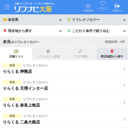
大阪のメンズエステ・マッサージを探すなら
お気に入
り
閲覧履歴
ログイン
奈良県
リフレクソロジー
現在地から探す
こだわり条件で絞り込む
こだわり条件で絞り込む
奈良
検索結果 :
9
件
の
リフレクソロジー
店舗リスト
リアルタイム速報
ブログ速報
周辺地図から探す
奈良
リフレクソロジー
りらくる 押熊店
21時以降も受付
24時以降も受付
奈良
リフレクソロジー
初回割引あり
リピーター割引あり
りらくる 天理インター店
団体割引
ポイントカード有
奈良
リフレクソロジー
りらくる 奈良上牧店
キャッシュレス決済OK
領収証発行可
奈良
リフレクソロジー
2名様歓迎
団体様歓迎
りらくる 二条大路店