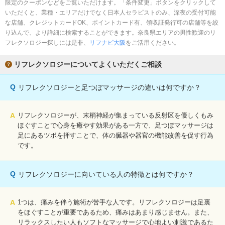
限定のクーポンなどをご覧いただけます。「条件変更」ボタンをクリックして
いただくと、業種・エリアだけでなく日本人セラピストのみ、深夜の受付可能
な店舗、クレジットカードOK、ポイントカード有、領収証発行可の店舗等を絞
り込んで、より詳細に検索することができます。奈良県エリアの男性歓迎のリ
フレクソロジー探しには是非、
リフナビ大阪
をご活用ください。
リフレクソロジーについてよくいただくご相談
Q
リフレクソロジーと足つぼマッサージの違いは何ですか？
A
リフレクソロジーが、末梢神経が集まっている反射区を優しくもみ
ほぐすことで心身を癒やす効果がある一方で、足つぼマッサージは
足にあるツボを押すことで、体の臓器や器官の機能改善を促す行為
です。
Q
リフレクソロジーに向いている人の特徴とは何ですか？
A
1つは、痛みを伴う施術が苦手な人です。リフレクソロジーは足裏
をほぐすことが重要であるため、痛みはあまり感じません。また、
リラックスしたい人もソフトなマッサージで心地よい刺激であるた