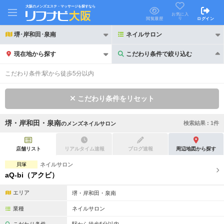
大阪のメンズエステ・マッサージを探すなら
お気に入
り
閲覧履歴
ログイン
堺･岸和田･泉南
ネイルサロン
現在地から探す
こだわり条件で絞り込む
こだわり条件で絞り込む
こだわり条件:
駅から徒歩5分以内
こだわり条件をリセット
堺・岸和田・泉南
検索結果 :
1
件
の
メンズネイルサロン
21時以降も受付
24時以降も受付
初回割引あり
リピーター割引あり
店舗リスト
リアルタイム速報
ブログ速報
周辺地図から探す
貝塚
ネイルサロン
団体割引
ポイントカード有
aQ-bi（アクビ）
キャッシュレス決済OK
領収証発行可
エリア
堺・岸和田・泉南
2名様歓迎
団体様歓迎
業種
ネイルサロン