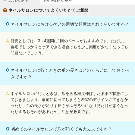
こだわり条件
駅から徒歩5分以内
完全個室
半個室あり
ネイルサロンについてよくいただくご相談
ペアルームあり
シャワー室完備
Q
ネイルサロンにおけるケアの適切な頻度はどれくらいですか？
フットバスあり
岩盤浴あり
専用駐車場あり
有資格者在籍
A
目安としては、3～4週間に1回のペースがおすすめです。ただし、
自宅でしっかりとケアできる場合はもう少し頻度が少なくなっても
日本人スタッフのみ
女性スタッフのみ
問題ないでしょう。
スタッフ指名可
Ｗセラピスト
Q
ネイルサロンに行くときの爪の長さはどのくらいにしておくべ
駅から徒歩5分以内
きですか？
こだわり条件を変更
A
ネイルサロンに行くときは、爪をある程度伸ばしたままの状態にし
ておきましょう。事前に切ってしまうと希望のデザインにできなか
閉じる
ったり、爪の長さが足りず長さがふぞろいになり見た目が悪くなっ
たりするおそれがあるため、注意が必要です。
Q
初めてのネイルサロンで爪が汚くても大丈夫ですか？