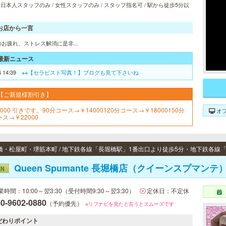
/ 日本人スタッフのみ / 女性スタッフのみ / スタッフ指名可 / 駅から徒歩5分以
お店から一言
お疲れ、ストレス解消に是非...
最新ニュース
6 14:39
※※【セラピスト写真！】ブログも見て下さいね
【ご新規様割引き】
000 引きです。90分コース→￥14000120分コース→￥18000150分
オ
ス→￥22000
Queen Spumante 長堀橋店（クイーンスプマンテ
EN
業時間：10:00～翌3:30（受付時間9:30～翌3:30）
定休日：不定休
0-9602-0880
（予約優先）
※リフナビを見たと言うとスムーズです
だわりポイント