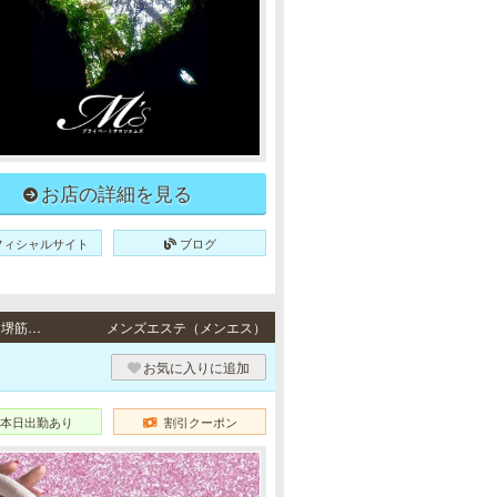
お店の詳細を見る
フィシャルサイト
ブログ
長堀橋・松屋町・堺筋本町 / 地下鉄各線「長堀橋駅」1番出口より徒歩5分・地下鉄各線「堺筋本町駅」3番出口より徒歩5分
メンズエステ（メンエス）
）
お気に入りに追加
本日出勤あり
割引クーポン