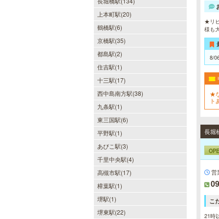
sirena I（シレーナ）
長堀橋駅(134)
上本町駅(20)
可愛いが溢れる!!ふたりきりの空間
★リピ
で厳選セラピストたちが貴方の日頃
鶴橋駅(6)
様も
の疲れを癒す。洗練の技術とおもて
なしで身も心も満たされる至福の時
京橋駅(35)
間をお楽しみいただけます。
都島駅(2)
8/0
住吉駅(1)
十三駅(17)
西中島南方駅(38)
★
ヒルガオ
ト
九条駅(1)
併
30代40代50代のミセスが日常を忘
東三国駅(6)
れ、限られた時間の中で、時にプロ
フェッショナルに、時に恋人らしく
長堀橋
平野駅(1)
大人セラピストの魅力を存分に発揮
します。
あびこ駅(3)
OP
千里中央駅(4)
営
高槻市駅(17)
09
樟葉駅(1)
当たりSPA 日本橋店
堺駅(1)
こ
当店では、少しでも多くのお客様に
堺東駅(22)
21時
ご利用して頂く為に無料専用駐車場