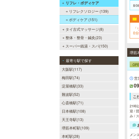
リフレ・ボディケア
8/0
リフレクソロジー (139)
ボディケア (151)
「
タイ古式マッサージ(8)
0
整体・整骨・鍼灸(23)
スーパー銭湯・スパ(150)
最寄り駅で探す
OP
大阪駅(117)
梅田駅(74)
営
09
淀屋橋駅(33)
難波駅(52)
こ
心斎橋駅(71)
21時
日本橋駅(108)
迎 /
み /
天王寺駅(13)
堺筋本町駅(109)
メン
本町駅(28)