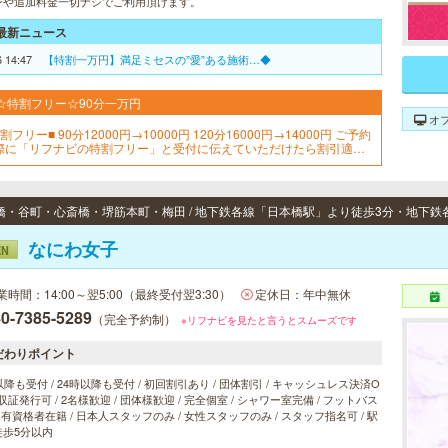
ンや追加料金一切ナシでご利用頂けます。
最新ニュース
6 14:47
【特割一万円】満足ミセスの”愛”ある施術…◆
☆特割フリー☆90分一万円
オ
割フリー■ 90分12000円→10000円 120分16000円→14000円 ご予約
際に「リフナビの特割フリー」と受付に伝えていただけたら割引適用
なります。
なにわ女子
EN
業時間：14:00～翌5:00（最終受付翌3:30）
定休日：年中無休
0-7385-5289
（完全予約制）
※リフナビを見たと言うとスムーズです
だわりポイント
以降も受付 / 24時以降も受付 / 初回割引あり / 団体割引 / キャッシュレス決済O
 領収証発行可 / 2名様歓迎 / 団体様歓迎 / 完全個室 / シャワー室完備 / フットバス
/ 有資格者在籍 / 日本人スタッフのみ / 女性スタッフのみ / スタッフ指名可 / 駅
徒歩5分以内