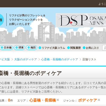
よう
リフナビが男のリフレッシュ＆
リラクゼーションスポットを
お探しいたします
日本橋
堺東
梅田
リフナビ大阪コラム
閲覧履歴
お気に入り
ナビ大阪
大阪のボディケア
心斎橋・長堀橋のボディケア
店舗リスト
斎橋・長堀橋のボディケア
の心斎橋・長堀橋にある男性歓迎のボディケアを紹介いたします。口コミで人気の
ております。店鋪リストページでは心斎橋・長堀橋エリアにあるボディケアを一覧か
ア探しには是非、リフナビ大阪をご活用ください。
0
心斎橋・長堀橋
ボディケア
結果：
件
エリア：
ジャンル：