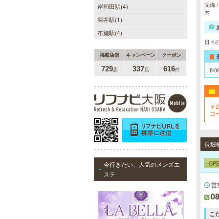
完備 
岸和田駅(4)
を完備しております。★完全個室★
内
お客様に『当たり』と思ってもらえ
深井駅(1)
る様ルックス、施術レベルを極めた
セラピストがマッサージをご提供致
布施駅(4)
します。
日々の
掲載店舗
キャンペーン
クーポン
729
337
616
店
店
件
8/0
美魔女セラピー 梅田店
地下鉄梅田駅より徒歩5分。洗練さ
れた美魔女による究極の癒しをご堪
能ください。
￥2
コー
LA BELLA 日本橋・堺筋本
OP
今行きたい、人気のメンズエ
町・谷町ルーム（ラベーラ）
ステ
若い女性にはない大人の魅力を存分
営
に味わってくださいませ。またプラ
08
イベートルームにお越し頂くのが難
しい方でも出張での対応もしており
こ
ますので何なりとお申し付けくださ