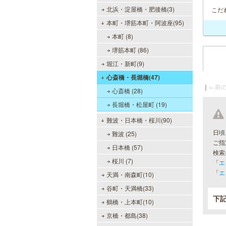
北浜・淀屋橋・肥後橋(3)
こだ
本町・堺筋本町・阿波座(95)
本町 (8)
堺筋本町 (86)
堀江・新町(9)
心斎橋・長堀橋(47)
｜
←前の
心斎橋 (28)
長堀橋・松屋町 (19)
難波・日本橋・桜川(90)
日頃
難波 (25)
ご指
日本橋 (57)
検索
桜川 (7)
「
エ
「
エ
天満・南森町(10)
谷町・天満橋(33)
下
鶴橋・上本町(10)
京橋・都島(38)