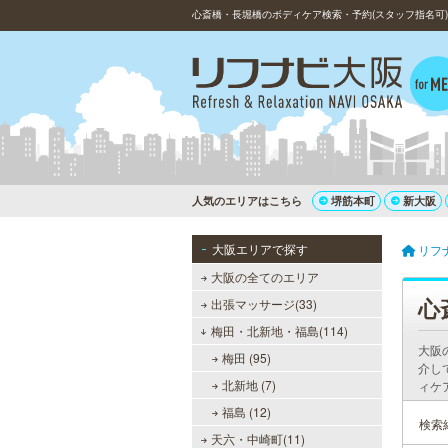
心斎橋・長堀橋のボディケア検索・予約(スタッフ指名可)
人気のエリアはこちら
堺筋本町
新大阪
大阪エリアで探す
リフ
大阪の全てのエリア
心
出張マッサージ(33)
梅田・北新地・福島(114)
大阪
梅田 (95)
介し
北新地 (7)
ィケ
福島 (12)
検索
天六・中崎町(11)