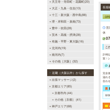
天王寺・寺田町・花園町(20)
大正・九条・住吉(13)
十三・新大阪・西中島(88)
OP
堺・岸和田・泉南(73)
営
豊中・吹田(28)
休
茨木・高槻・摂津(28)
07
布施・平野・東大阪(16)
こ
北河内(19)
南河内(7)
21時
室 /
その他［大阪］(32)
近畿（大阪以外）から探す
完全
溢れ
出張マッサージ(2)
合わ
京都エリア(85)
京都市内 (44)
8/0
その他［京都］ (41)
神戸エリア(68)