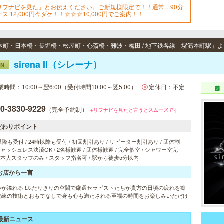
リフナビを見た」とお伝えください。ご新規様限定で！！通常…90分
ース 12,000円今ダケ！！☆☆☆10,000円でご案内！！
sirena II（シレーナ）
EN
業時間：10:00～翌6:00（受付時間10:00～翌5:00）
定休日：不定
0-3830-9229
（完全予約制）
※リフナビを見たと言うとスムーズです
だわりポイント
以降も受付 / 24時以降も受付 / 初回割引あり / リピーター割引あり / 団体割
 キャッシュレス決済OK / 2名様歓迎 / 団体様歓迎 / 完全個室 / シャワー室完
 日本人スタッフのみ / スタッフ指名可 / 駅から徒歩5分以内
お店から一言
いが溢れる!!ふたりきりの空間で厳選セラピストたちが貴方の日頃の疲れを癒
洗練の技術とおもてなしで身も心も満たされる至福の時間をお楽しみいただけ
。
最新ニュース