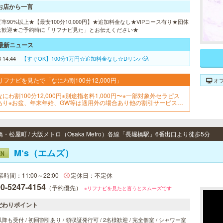
お店から一言
率90%以上★【最安100分10,000円】★追加料金なし★VIPコース有り★団体
大歓迎★ご予約時に「リフナビ見た」とお伝えください★
最新ニュース
6 14:44
【すぐOK】100分1万円☆追加料金なし☆Dリンパ込
リフナビを見たで「なにわ割100分12,000円」
オ
なにわ割100分12,000円※別途指名料1,000円〜※一部対象外セラピス
あり※お盆、年末年始、GW等は適用外の場合あり他の割引サービスと
用不可
・松屋町 / 大阪メトロ（Osaka Metro）各線「長堀橋駅」6番出口より徒歩5分
M‘s（エムズ）
EN
業時間：11:00～22:00
定休日：不定休
0-5247-4154
（予約優先）
※リフナビを見たと言うとスムーズです
だわりポイント
以降も受付 / 初回割引あり / 領収証発行可 / 2名様歓迎 / 完全個室 / シャワー室