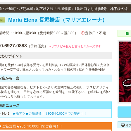
Maria Elena 長堀橋店（マリアエレーナ）
EN
業時間：10:00～翌3:30（受付時間9:30～翌3:30）
定休日：不定
0-6927-0888
（予約優先）
※リフナビを見たと言うとスムーズです
だわりポイント
以降も受付 / 24時以降も受付 / 初回割引あり / 2名様歓迎 / 団体様歓迎 / 完全個
 シャワー室完備 / 日本人スタッフのみ / スタッフ指名可 / 駅から徒歩5分以内
お店から一言
個室で容姿端麗なセラピストと2人きりの空間で極上の癒し、ホスピタリティ
る接客を通じて、日常を忘れる至福のお時間をご堪能下さい。お客様のお問い
せを心よりお待ちしております。
最新ニュース
6 14:48
★激アツ★ご新規様！！90分10,000円でご案内！！
オ
★ご新規様★90分10,000円でご案内！！