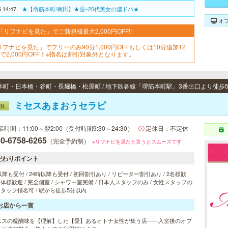
6 14:47
★【堺筋本町/梅田】★昼~20代美女の濃ドバ★
オ
「リフナビを見た」でご新規様最大2,000円OFF!!
リフナビを見た」でフリーのみ90分1,000円OFFもしくは10分追加12
分で2,000円OFF！※指名は割引対象外となります。
ミセスあまおうセラピ
EN
業時間：11:00～翌2:00（受付時間9:30～24:30）
定休日：不定休
0-6758-6265
（完全予約制）
※リフナビを見たと言うとスムーズです
だわりポイント
以降も受付 / 24時以降も受付 / 初回割引あり / リピーター割引あり / 2名様歓
 団体様歓迎 / 完全個室 / シャワー室完備 / 日本人スタッフのみ / 女性スタッフの
 スタッフ指名可 / 駅から徒歩5分以内
お店から一言
エスの醍醐味を【理解】した【愛】あるオトナ女性が集う店――入室後のオプ