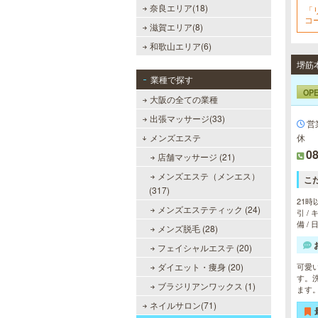
奈良エリア(18)
「
コ
滋賀エリア(8)
和歌山エリア(6)
業種で探す
OP
大阪の全ての業種
出張マッサージ(33)
営
メンズエステ
休
08
店舗マッサージ (21)
メンズエステ（メンエス）
こ
(317)
21時
メンズエステティック (24)
引 /
備 /
メンズ脱毛 (28)
フェイシャルエステ (20)
ダイエット・痩身 (20)
可愛
す。
ブラジリアンワックス (1)
ます
ネイルサロン(71)