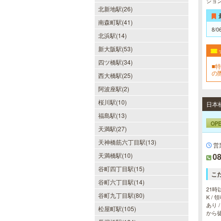
ショ
北新地駅(26)
南森町駅(41)
8/0
北浜駅(14)
新大阪駅(53)
四ツ橋駅(34)
■特
の
西大橋駅(25)
に
阿波座駅(2)
桜川駅(10)
福島駅(13)
OP
天満駅(27)
天神橋筋六丁目駅(13)
営
天満橋駅(10)
08
谷町四丁目駅(15)
こ
谷町六丁目駅(14)
21時
谷町九丁目駅(80)
K /
あり 
松屋町駅(105)
から