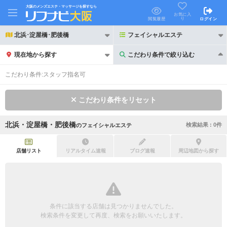
大阪のメンズエステ・マッサージを探すなら
お気に入
り
閲覧履歴
ログイン
北浜･淀屋橋･肥後橋
フェイシャルエステ
現在地から探す
こだわり条件で絞り込む
こだわり条件で絞り込む
こだわり条件:
スタッフ指名可
こだわり条件をリセット
北浜・淀屋橋・肥後橋
検索結果 :
0
件
の
フェイシャルエステ
21時以降も受付
24時以降も受付
初回割引あり
リピーター割引あり
店舗リスト
リアルタイム速報
ブログ速報
周辺地図から探す
団体割引
ポイントカード有
キャッシュレス決済OK
領収証発行可
条件に該当する店舗は見つかりませんでした。
2名様歓迎
団体様歓迎
検索条件を変更して再度、検索をお願いいたします。