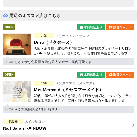
完全個室
半個室あり
ペアルームあり
シャワー室完備
周辺のオススメ店はこちら
フットバスあり
岩盤浴あり
OPEN
本日出勤あり
割引クーポン
北浜
トリートメントサロン
専用駐車場あり
有資格者在籍
Drnu（ドクターヌ）
大阪・淀屋橋・北浜の伏見町に完全予約制のプライベートサロン
日本人スタッフのみ
女性スタッフのみ
がOPEN致しました。包みこむような非日常を感じて頂けるプレ
ミアムトリートメント、ドクターヌ流、癒しの時間をご堪能下さ
スタッフ指名可
Ｗセラピスト
20:30
しとやかな色香漂う清楚系人気セラご案内可能です
い。
駅から徒歩5分以内
OPEN
本日出勤あり
割引クーポン
北浜
メンズエステ（メンエス）
こだわり条件を変更
Mrs.Mermaid（ミセスマーメイド）
30代～40代の大人女性が織りなす確かな施術と、ホスピタリティ
溢れる接客を通じて、毎日を頑張る貴方の心と体を癒します。
閉じる
17:24
★ご新規様限定！割引特典★
肥後橋
ネイルサロン
Nail Salon RAINBOW