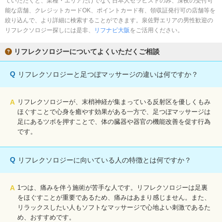
ていただくと、業種・エリアだけでなく日本人セラピストのみ、深夜の受付可
完全個室
半個室あり
能な店舗、クレジットカードOK、ポイントカード有、領収証発行可の店舗等を
絞り込んで、より詳細に検索することができます。泉佐野エリアの男性歓迎の
ペアルームあり
シャワー室完備
リフレクソロジー探しには是非、
リフナビ大阪
をご活用ください。
フットバスあり
岩盤浴あり
リフレクソロジーについてよくいただくご相談
専用駐車場あり
有資格者在籍
Q
リフレクソロジーと足つぼマッサージの違いは何ですか？
日本人スタッフのみ
女性スタッフのみ
スタッフ指名可
Ｗセラピスト
A
リフレクソロジーが、末梢神経が集まっている反射区を優しくもみ
ほぐすことで心身を癒やす効果がある一方で、足つぼマッサージは
駅から徒歩5分以内
足にあるツボを押すことで、体の臓器や器官の機能改善を促す行為
です。
こだわり条件を変更
Q
リフレクソロジーに向いている人の特徴とは何ですか？
閉じる
A
1つは、痛みを伴う施術が苦手な人です。リフレクソロジーは足裏
をほぐすことが重要であるため、痛みはあまり感じません。また、
リラックスしたい人もソフトなマッサージで心地よい刺激であるた
め、おすすめです。