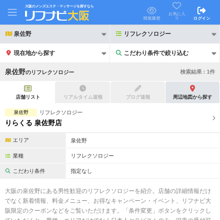
大阪のメンズエステ・マッサージを探すなら
お気に入
り
閲覧履歴
ログイン
泉佐野
リフレクソロジー
現在地から探す
こだわり条件で絞り込む
こだわり条件で絞り込む
泉佐野
検索結果 :
1
件
の
リフレクソロジー
店舗リスト
リアルタイム速報
ブログ速報
周辺地図から探す
泉佐野
リフレクソロジー
りらくる 泉佐野店
21時以降も受付
24時以降も受付
エリア
泉佐野
初回割引あり
リピーター割引あり
業種
リフレクソロジー
団体割引
ポイントカード有
こだわり条件
指定なし
キャッシュレス決済OK
領収証発行可
大阪の泉佐野にある男性歓迎のリフレクソロジーを紹介。店舗の詳細情報だけ
でなく新着情報、料金メニュー、お得なキャンペーン・イベント、リフナビ大
2名様歓迎
団体様歓迎
阪限定のクーポンなどをご覧いただけます。「条件変更」ボタンをクリックし