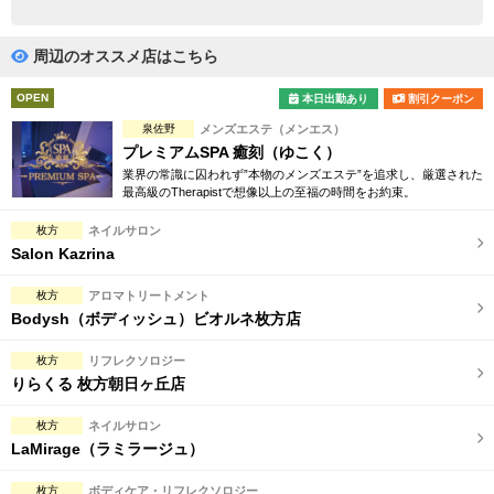
完全個室
半個室あり
ペアルームあり
シャワー室完備
周辺のオススメ店はこちら
フットバスあり
岩盤浴あり
OPEN
本日出勤あり
割引クーポン
泉佐野
メンズエステ（メンエス）
専用駐車場あり
有資格者在籍
プレミアムSPA 癒刻（ゆこく）
業界の常識に囚われず”本物のメンズエステ”を追求し、厳選された
日本人スタッフのみ
女性スタッフのみ
最高級のTherapistで想像以上の至福の時間をお約束。
スタッフ指名可
Ｗセラピスト
枚方
ネイルサロン
Salon Kazrina
駅から徒歩5分以内
枚方
アロマトリートメント
Bodysh（ボディッシュ）ビオルネ枚方店
こだわり条件を変更
枚方
リフレクソロジー
閉じる
りらくる 枚方朝日ヶ丘店
枚方
ネイルサロン
LaMirage（ラミラージュ）
枚方
ボディケア・リフレクソロジー