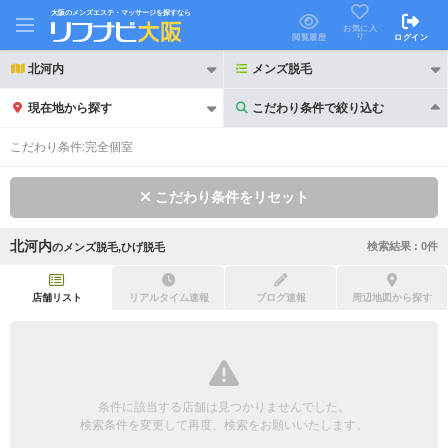
大阪のメンズエステ・マッサージを探すなら
お気に入
り
閲覧履歴
ログイン
北河内
メンズ脱毛
現在地から探す
こだわり条件で絞り込む
こだわり条件で絞り込む
こだわり条件:
完全個室
こだわり条件をリセット
北河内
検索結果 :
0
件
の
メンズ脱毛,ひげ脱毛
21時以降も受付
24時以降も受付
初回割引あり
リピーター割引あり
店舗リスト
リアルタイム速報
ブログ速報
周辺地図から探す
団体割引
ポイントカード有
キャッシュレス決済OK
領収証発行可
条件に該当する店舗は見つかりませんでした。
2名様歓迎
団体様歓迎
検索条件を変更して再度、検索をお願いいたします。