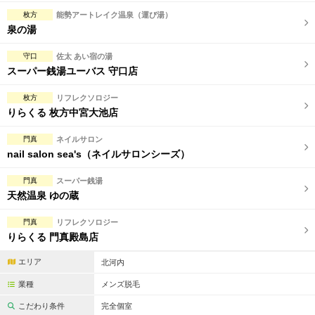
枚方
能勢アートレイク温泉（運び湯）
泉の湯
守口
佐太 あい宿の湯
スーパー銭湯ユーバス 守口店
枚方
リフレクソロジー
りらくる 枚方中宮大池店
門真
ネイルサロン
nail salon sea's（ネイルサロンシーズ）
門真
スーパー銭湯
天然温泉 ゆの蔵
門真
リフレクソロジー
りらくる 門真殿島店
エリア
北河内
業種
メンズ脱毛
こだわり条件
完全個室