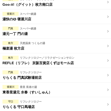
Goo-it!（グイット）枚方南口店
寝屋川
スーパー銭湯
湯快のゆ 寝屋川店
門真
スーパー銭湯
湯元一丁 門の湯
枚方
天然温泉 つくもの湯
極楽湯 枚方店
枚方
リフレクソロジー／リラクゼーションサロン
REFLE（リフレ） 京阪百貨店くずはモール店
門真
リフレクソロジー
りらくる 門真試験場前店
寝屋川
香里 長者の湯
東香里湯元 水春（すいしゅん）
守口
リフレクソロジー
りらくる 守口馬場店