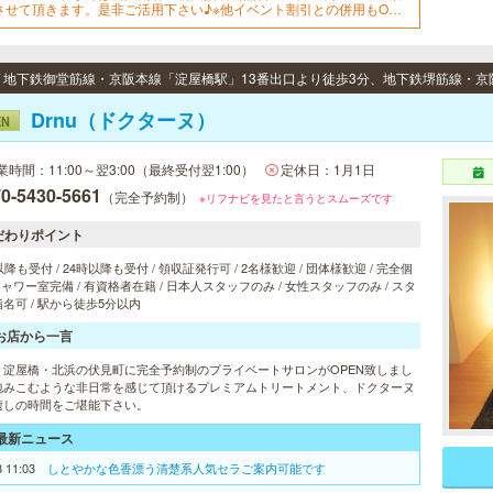
させて頂きます。是非ご活用下さい♪※他イベント割引との併用もOK
す！※2回目以降のご指名(本指名)は適用外となります。
Drnu（ドクターヌ）
EN
業時間：11:00～翌3:00（最終受付翌1:00）
定休日：1月1日
0-5430-5661
（完全予約制）
※リフナビを見たと言うとスムーズです
だわりポイント
以降も受付 / 24時以降も受付 / 領収証発行可 / 2名様歓迎 / 団体様歓迎 / 完全個
 シャワー室完備 / 有資格者在籍 / 日本人スタッフのみ / 女性スタッフのみ / スタ
名可 / 駅から徒歩5分以内
お店から一言
・淀屋橋・北浜の伏見町に完全予約制のプライベートサロンがOPEN致しまし
包みこむような非日常を感じて頂けるプレミアムトリートメント、ドクターヌ
癒しの時間をご堪能下さい。
最新ニュース
8 11:03
しとやかな色香漂う清楚系人気セラご案内可能です