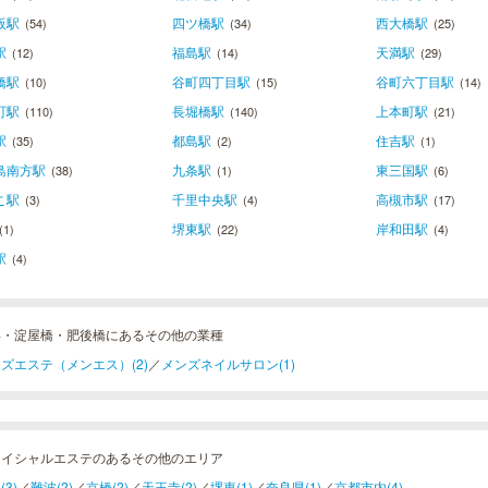
阪駅
四ツ橋駅
西大橋駅
(54)
(34)
(25)
駅
福島駅
天満駅
(12)
(14)
(29)
橋駅
谷町四丁目駅
谷町六丁目駅
(10)
(15)
(14)
町駅
長堀橋駅
上本町駅
(110)
(140)
(21)
駅
都島駅
住吉駅
(35)
(2)
(1)
島南方駅
九条駅
東三国駅
(38)
(1)
(6)
こ駅
千里中央駅
高槻市駅
(3)
(4)
(17)
堺東駅
岸和田駅
(1)
(22)
(4)
駅
(4)
浜・淀屋橋・肥後橋にあるその他の業種
ズエステ（メンエス）(2)
／
メンズネイルサロン(1)
ェイシャルエステのあるその他のエリア
(3)
／
難波(2)
／
京橋(2)
／
天王寺(2)
／
堺東(1)
／
奈良県(1)
／
京都市内(4)