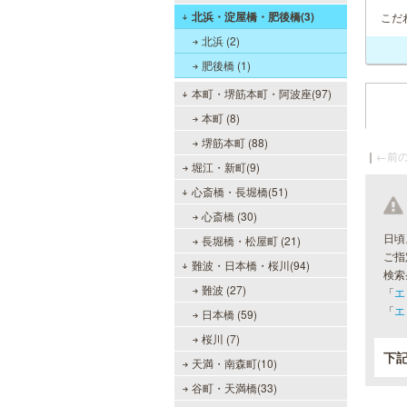
北浜・淀屋橋・肥後橋(3)
こだ
北浜 (2)
肥後橋 (1)
本町・堺筋本町・阿波座(97)
本町 (8)
堺筋本町 (88)
｜
←前の
堀江・新町(9)
心斎橋・長堀橋(51)
心斎橋 (30)
日頃
長堀橋・松屋町 (21)
ご指
難波・日本橋・桜川(94)
検索
難波 (27)
「
エ
「
エ
日本橋 (59)
桜川 (7)
下
天満・南森町(10)
谷町・天満橋(33)