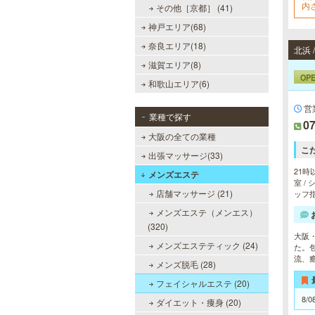
内
その他［京都］ (41)
で
神戸エリア(68)
奈良エリア(18)
滋賀エリア(8)
OP
和歌山エリア(6)
営
業種で探す
07
大阪の全ての業種
こ
出張マッサージ(33)
21時
メンズエステ
室 /
店舗マッサージ (21)
ッフ指
メンズエステ（メンエス）
(320)
大阪
メンズエステティック (24)
た。
流、
メンズ脱毛 (28)
フェイシャルエステ (20)
8/0
ダイエット・痩身 (20)