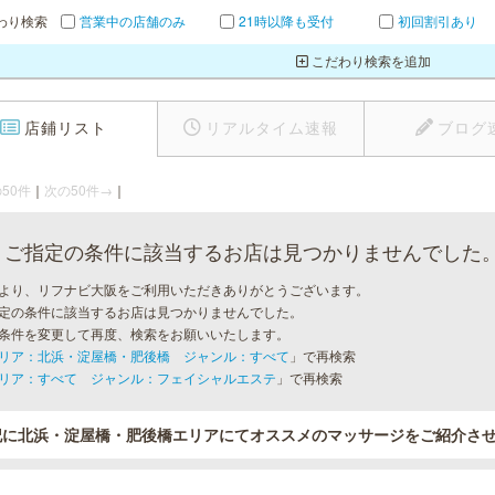
わり検索
営業中の店舗のみ
21時以降も受付
初回割引あり
こだわり検索を追加
店鋪リスト
リアルタイム速報
ブログ
50件
｜
次の50件→
｜
ご指定の条件に該当するお店は見つかりませんでした
より、リフナビ大阪をご利用いただきありがとうございます。
定の条件に該当するお店は見つかりませんでした。
条件を変更して再度、検索をお願いいたします。
リア：北浜・淀屋橋・肥後橋 ジャンル：すべて
」で再検索
リア：すべて ジャンル：フェイシャルエステ
」で再検索
記に北浜・淀屋橋・肥後橋エリアにてオススメのマッサージをご紹介さ