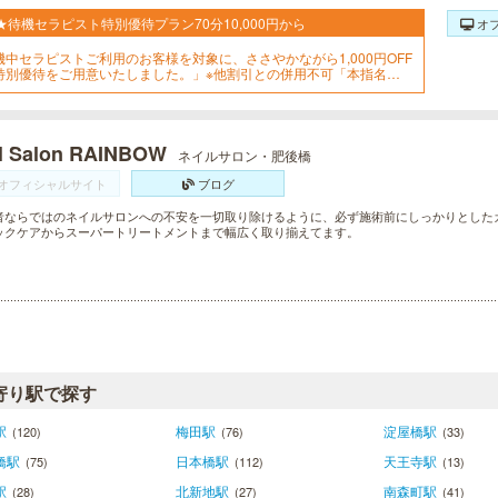
★待機セラピスト特別優待プラン70分10,000円から
オ
機中セラピストご利用のお客様を対象に、ささやかながら1,000円OFF
特別優待をご用意いたしました。」※他割引との併用不可「本指名は
象外」「受付時に必ず『待機セラピスト割希望』とお申し付けくださ
」
l Salon RAINBOW
ネイルサロン・肥後橋
オフィシャルサイト
ブログ
者ならではのネイルサロンへの不安を一切取り除けるように、必ず施術前にしっかりとした
ックケアからスーパートリートメントまで幅広く取り揃えてます。
寄り駅で探す
駅
梅田駅
淀屋橋駅
(120)
(76)
(33)
橋駅
日本橋駅
天王寺駅
(75)
(112)
(13)
駅
北新地駅
南森町駅
(28)
(27)
(41)