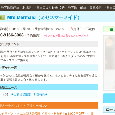
Mrs.Mermaid（ミセスマーメイド）
EN
業時間：10:00～翌2:00（受付時間8:00～24:00）
定休日：不定休
0-9166-3008
（予約優先）
※リフナビを見たと言うとスムーズです
だわりポイント
以降も受付 / 初回割引あり / リピーター割引あり / キャッシュレス決済OK / 領
行可 / 2名様歓迎 / 完全個室 / シャワー室完備 / 日本人スタッフのみ / 女性ス
のみ / スタッフ指名可
お店から一言
代～40代の大人女性が織りなす確かな施術と、ホスピタリティ溢れる接客を通じ
毎日を頑張る貴方の心と体を癒します。
最新ニュース
8 11:36
★ご新規様限定！割引特典★
新人セラピストさん応援クーポン♪
オ
人セラピストさんは新人割引!!!!初回指名料無料!!★1,000円OFFでご案