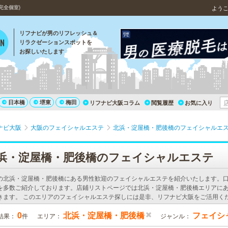
完全個室)
よう
リフナビが男のリフレッシュ＆
リラクゼーションスポットを
お探しいたします
日本橋
堺東
梅田
リフナビ大阪コラム
閲覧履歴
お気に入り
ナビ大阪
大阪のフェイシャルエステ
北浜・淀屋橋・肥後橋のフェイシャルエ
浜・淀屋橋・肥後橋のフェイシャルエステ
の北浜・淀屋橋・肥後橋にある男性歓迎のフェイシャルエステを紹介いたします。
を多数ご紹介しております。店鋪リストページでは北浜・淀屋橋・肥後橋エリアに
きます。 このエリアのフェイシャルエステ探しには是非、リフナビ大阪をご活用く
0
北浜・淀屋橋・肥後橋
フェイシ
結果：
件
エリア：
ジャンル：