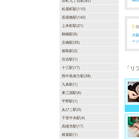
谷町九丁目駅(82)
松屋町駅(110)
長堀橋駅(140)
上本町駅(21)
DAZZLE（ダズル）
鶴橋駅(6)
大阪
ー
新大阪駅東口徒歩１分！大阪のメン
京橋駅(35)
エス業界の中でも最高クラスのクオ
都島駅(2)
リティ!!厳選に厳選を重ねたセラピ
ストが何度も何度もトレーニングを
住吉駅(1)
受け実現しました。日々の疲れを解
きほぐす極上のお時間をご堪能くだ
「リ
十三駅(17)
さい。
西中島南方駅(38)
九条駅(1)
東三国駅(6)
ミセス・ムーンR 大阪店
平野駅(1)
優しさと気遣いを忘れない…。大人
女性専門サロン♪至福の癒しを、お
あびこ駅(3)
約束致します。
千里中央駅(4)
高槻市駅(17)
樟葉駅(1)