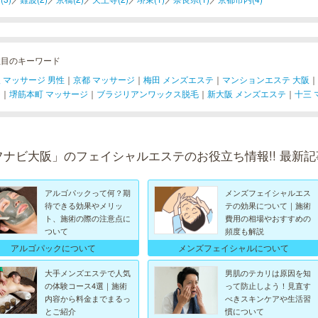
注目のキーワード
 マッサージ 男性
｜
京都 マッサージ
｜
梅田 メンズエステ
｜
マンションエステ 大阪
｜
ジ
｜
堺筋本町 マッサージ
｜
ブラジリアンワックス脱毛
｜
新大阪 メンズエステ
｜
十三 
フナビ大阪」のフェイシャルエステのお役立ち情報!! 最新記
アルゴパックって何？期
メンズフェイシャルエス
待できる効果やメリッ
テの効果について｜施術
ト、施術の際の注意点に
費用の相場やおすすめの
ついて
頻度も解説
アルゴパックについて
メンズフェイシャルについて
大手メンズエステで人気
男肌のテカリは原因を知
の体験コース4選｜施術
って防止しよう！見直す
内容から料金までまるっ
べきスキンケアや生活習
とご紹介
慣について