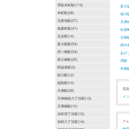
堺筋本町駅(113)
新大
本町駅(28)
桜川
北新地駅(27)
天満
南森町駅(41)
松屋
北浜駅(14)
京橋
新大阪駅(54)
西中
四ツ橋駅(34)
あび
西大橋駅(25)
堺駅
阿波座駅(2)
布施
桜川駅(12)
福島駅(14)
北
天満駅(29)
メン
天神橋筋六丁目駅(13)
天満橋駅(10)
谷町四丁目駅(15)
フ
谷町六丁目駅(14)
梅田