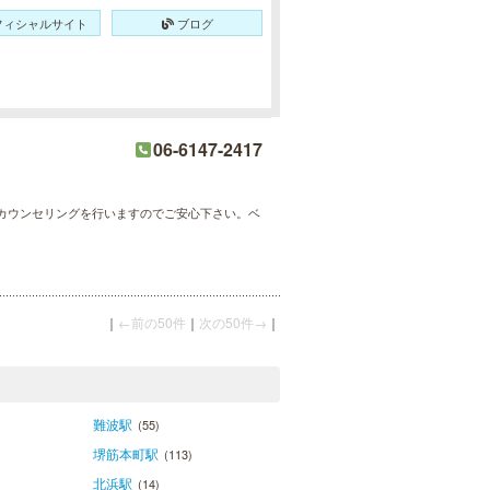
フィシャルサイト
ブログ
06-6147-2417
カウンセリングを行いますのでご安心下さい。ベ
｜
←前の50件
｜
次の50件→
｜
難波駅
(55)
堺筋本町駅
(113)
北浜駅
(14)