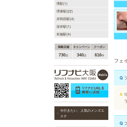
堺駅(1)
堺東駅(22)
僕のママスパ
岸和田駅(4)
癒しのお部屋で優しいママが、僕を
深井駅(1)
お待ちしています。実家に帰ったよ
うにくつろいで、暖かな母の愛に包
布施駅(4)
まれて下さい。心身ともの安らぎと
最高の癒しが貴方を待っています。
掲載店舗
キャンペーン
クーポン
730
340
616
店
店
件
フェ
ヒルガオ
Q
30代40代50代のミセスが日常を忘
れ、限られた時間の中で、時にプロ
フェッショナルに、時に恋人らしく
大人セラピストの魅力を存分に発揮
A
します。
今行きたい、人気のメンズエ
ステ
Q
美魔女セラピー 梅田店