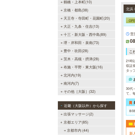
鶴橋・上本町(10)
京橋・都島(38)
天王寺・寺田町・花園町(20)
OP
大正・九条・住吉(13)
営
十三・新大阪・西中島(89)
08
堺・岸和田・泉南(73)
豊中・吹田(28)
こ
茨木・高槻・摂津(28)
21時
収証発
布施・平野・東大阪(16)
タッフ
北河内(19)
南河内(7)
30
その他［大阪］(32)
て、
近畿（大阪以外）から探す
8/0
出張マッサージ(2)
京都エリア(85)
京都市内 (44)
新