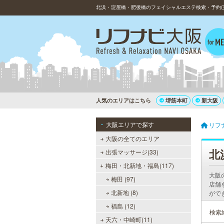
北浜・淀屋橋・肥後橋のフェイシャルエステ検索・予約(
人気のエリアはこちら
堺筋本町
新大阪
大阪エリアで探す
リフ
大阪の全てのエリア
北
出張マッサージ(33)
梅田・北新地・福島(117)
大阪
梅田 (97)
店舗
北新地 (8)
がで
福島 (12)
検索
天六・中崎町(11)