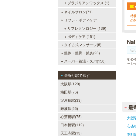
ブラジリアンワックス (1)
ネイルサロン(71)
待
リフレ・ボディケア
の
対
リフレクソロジー (139)
い
ボディケア (151)
Nai
タイ古式マッサージ(8)
整体・整骨・鍼灸(23)
初心
スーパー銭湯・スパ(150)
ーシ
最寄り駅で探す
大阪駅(120)
梅田駅(76)
淀屋橋駅(33)
最
難波駅(55)
心斎橋駅(75)
大阪
日本橋駅(112)
心斎
天王寺駅(13)
本町