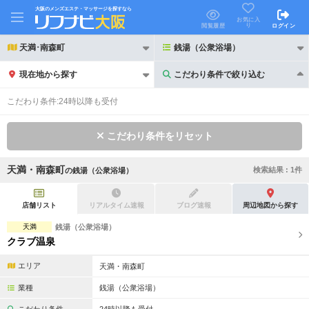
大阪のメンズエステ・マッサージを探すなら
お気に入
り
閲覧履歴
ログイン
天満･南森町
銭湯（公衆浴場）
現在地から探す
こだわり条件で絞り込む
こだわり条件で絞り込む
こだわり条件:
24時以降も受付
こだわり条件をリセット
天満・南森町
検索結果 :
1
件
の
銭湯（公衆浴場）
21時以降も受付
24時以降も受付
初回割引あり
リピーター割引あり
店舗リスト
リアルタイム速報
ブログ速報
周辺地図から探す
天満
銭湯（公衆浴場）
団体割引
ポイントカード有
クラブ温泉
キャッシュレス決済OK
領収証発行可
エリア
天満・南森町
2名様歓迎
団体様歓迎
業種
銭湯（公衆浴場）