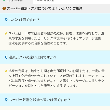
こだわり条件
24時以降も受付
完全個室
半個室あり
スーパー銭湯・スパについてよくいただくご相談
ペアルームあり
シャワー室完備
Q
スパとは何ですか？
フットバスあり
岩盤浴あり
専用駐車場あり
有資格者在籍
A
スパとは、日本では美容や健康の維持、回復、改善を目指して、温
泉や水浴を利用したヒーリング環境やそれに伴うマッサージ設備・
日本人スタッフのみ
女性スタッフのみ
療法を提供する総合的な施設のことです。
スタッフ指名可
Ｗセラピスト
Q
温泉とスパの違いは何ですか？
駅から徒歩5分以内
A
温泉の定義は、地中から湧き出た25度以上のお湯または、一定の量
こだわり条件を変更
を上回る化学成分が含まれていることが挙げられます。一方で、ス
パには温度や成分の決まりがなく、入浴やマッサージによるリラク
閉じる
ゼーションを目的とした施設といえるでしょう。
Q
スーパー銭湯と銭湯の違いは何ですか？